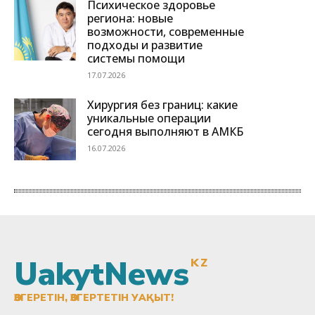
UakytNews
KZ
ӨЗГЕРЕТІН, ӨЗГЕРТЕТІН УАҚЫТ!