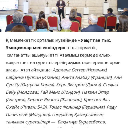
ҚР Мемлекеттік орталық музейінде
«Уақыттан тыс.
Эмоциялар мен екпіндер»
атты көрменің
салтанатты ашылуы өтті. Аталмыш көрмеде алыс-
жақын шет ел суретшілерінің жұмыстары ерекше орын
алады. Атап айтқанда:
Адриана Сеттер (Испания),
Сабрина Пуппин (Италия), Анита Алабау (Франция), Али
Сун Су (Оңтүстік Корея), Керн Экстром (Дания), Стефан
Бейу (Молдова), Гай Мено (Лондон), Натали Эггер
(Австрия), Хироси Ямаока (Жапония), Кристин Эль
Охейл (Ливан, БАӘ), Томас Фолкнер (Германия), Раду
Плаитный (Молдова), сондай-ақ Қазақстанның
танымал суретшілері — Бақытнұр Бурдесбеков,