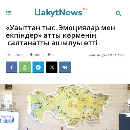
UakytNews
KZ
«Уақыттан тыс. Эмоциялар мен
екпіндер» атты көрменің
салтанатты ашылуы өтті
908
09.11.2023
0
жаңартылды:
09.11.2023