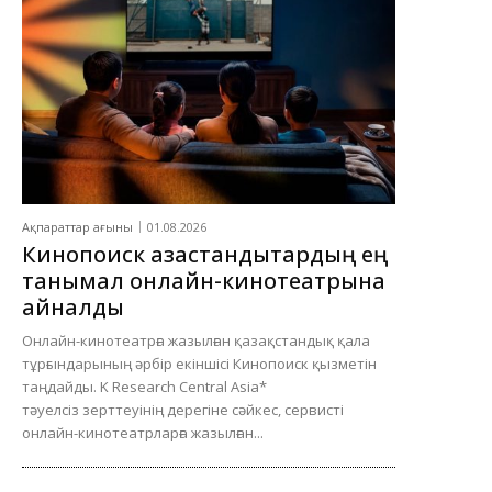
Ақпараттар ағыны
01.08.2026
Кинопоиск қазақстандықтардың ең
танымал онлайн-кинотеатрына
айналды
Онлайн-кинотеатрға жазылған қазақстандық қала
тұрғындарының әрбір екіншісі Кинопоиск қызметін
таңдайды. K Research Central Asia*
тәуелсіз зерттеуінің дерегіне сәйкес, сервисті
онлайн-кинотеатрларға жазылған...