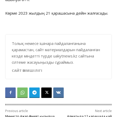
Көрме 2023 жылдың 21 қарашасына дейін жалғасады.
Толық немесе ішінара пайдаланғанына
қарамастан, сайт материалдарын пайдаланған
кезде міндетті түрде uakytnews.kz сайтына
сілтеме жасауыңызды сұраймыз.
САЙТ ӘКІМШІЛІГІ
Previous article
Next article
Министр Ажар Ғиният қызылша
Алматыда 12 қарашада қай