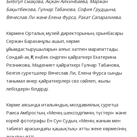
Бибігүл Смақова, Ақжан Айкинбаева, Маржан
Бақытбекова, Гүлнар Табанова, София Грудцына,
Вячеслав Ли және Елена Фурса, Рахат Сапаралиева.
Көрмені Орталық музей директорының орынбасары
Сержан Бараханұлы ашып, көрме
ұйымдастырушыларын алғыс хатпен марапаттады.
Сондай-ақ ҚР еңбек сіңірген қайраткері Екатерина
Резникова, Мәдениет қайраткері Гүлнар Табанова,
белгілі суретшілер Вячеслав Ли, Елена Фурса сынды
танымал өнер қайраткерлері сөз сөйлеп, жылы
лебіздерін білдірді.
Көрме аясында итальяндық-молдавиялық суретші
Раиса Амбростың «Менің шексіздігімнің түстері» және
корей фотографы Ён Сун Судың «Менің жаным мен
табиғат арасындағы қашықтық» атты жеке көрмесінің
ашылуы өтті.