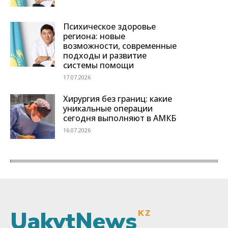
UakytNews
KZ