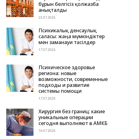
бұрын белгісіз қолжазба
анықталды
23.07.2026
Психикалық денсаулық
саласы: жаңа мүмкіндіктер
мен заманауи тәсілдер
17.07.2026
Психическое здоровье
региона: новые
возможности, современные
подходы и развитие
системы помощи
17.07.2026
Хирургия без границ: какие
уникальные операции
сегодня выполняют в АМКБ
16.07.2026