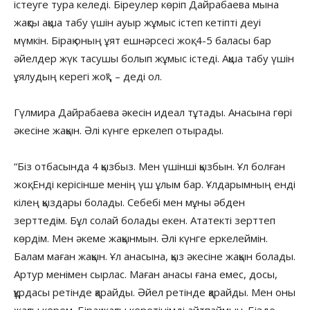
істеуге тура келеді. Біреулер көріп Дайрабаева мына
жақсы ақша табу үшін ауыр жұмыс істеп кетіпті деуі
мүмкін. Бірақ оның ұят ешнәрсесі жоқ. 4-5 баласы бар
әйелдер жүк тасушы болып жұмыс істеді. Ақша табу үшін
ұялудың керегі жоқ”, – деді ол.
Гүлмира Дайрабаева әкесін идеал тұтады. Анасына гөрі
әкесіне жақын. Әлі күнге еркелеп отырады.
“Біз отбасында 4 қызбыз. Мен үшінші қызбын. Ұл болған
жоқ. Енді керісінше менің үш ұлым бар. Ұлдарымның енді
кілең қыздары болады. Себебі мен мұны әбден
зерттедім. Бұл солай болады екен. Ататекті зерттеп
көрдім. Мен әкеме жақынмын. Әлі күнге еркелеймін.
Балам маған жақын. Ұл анасына, қыз әкесіне жақын болады.
Артур менімен сырлас. Маған анасы ғана емес, досы,
құрдасы ретінде қарайды. Әйел ретінде қарайды. Мен оны
жақсы көрем. Бірақ жақсы көретінімді айтпаймын. Бізде