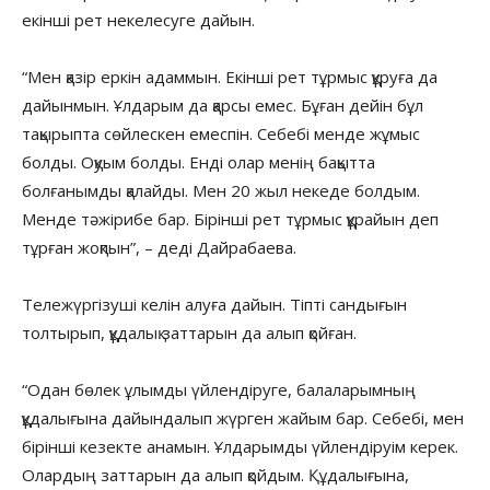
екінші рет некелесуге дайын.
“Мен қазір еркін адаммын. Екінші рет тұрмыс құруға да
дайынмын. Ұлдарым да қарсы емес. Бұған дейін бұл
тақырыпта сөйлескен емеспін. Себебі менде жұмыс
болды. Оқуым болды. Енді олар менің бақытта
болғанымды қалайды. Мен 20 жыл некеде болдым.
Менде тәжірибе бар. Бірінші рет тұрмыс құрайын деп
тұрған жоқпын”, – деді Дайрабаева.
Тележүргізуші келін алуға дайын. Тіпті сандығын
толтырып, құдалық заттарын да алып қойған.
“Одан бөлек ұлымды үйлендіруге, балаларымның
құдалығына дайындалып жүрген жайым бар. Себебі, мен
бірінші кезекте анамын. Ұлдарымды үйлендіруім керек.
Олардың заттарын да алып қойдым. Құдалығына,