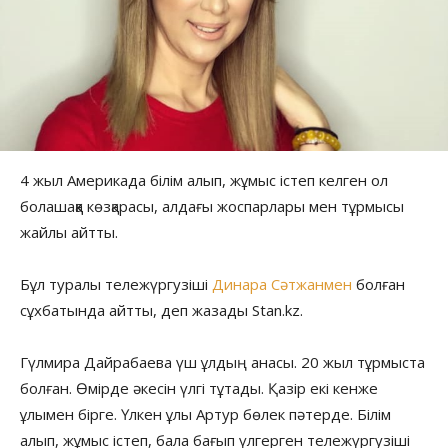
4 жыл Америкада білім алып, жұмыс істеп келген ол
болашаққа көзқарасы, алдағы жоспарлары мен тұрмысы
жайлы айтты.
Бұл туралы тележүргузіші
Динара Сәтжанмен
болған
сұхбатында айтты, деп жазады Stan.kz.
Гүлмира Дайрабаева үш ұлдың анасы. 20 жыл тұрмыста
болған. Өмірде әкесін үлгі тұтады. Қазір екі кенже
ұлымен бірге. Үлкен ұлы Артур бөлек пәтерде. Білім
алып, жұмыс істеп, бала бағып үлгерген тележүргузіші