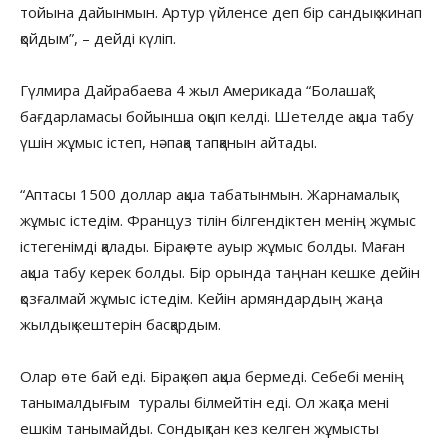
тойына дайынмын. Артур үйленсе деп бір сандық жинап
қойдым”, – дейді күліп.
Гүлмира Дайрабаева 4 жыл Америкада “Болашақ”
бағдарламасы бойынша оқып келді. Шетелде ақша табу
үшін жұмыс істеп, нәпақа тапқанын айтады.
“Аптасы 1500 доллар ақша табатынмын. Жарнамалық
жұмыс істедім. Француз тілін білгендіктен менің жұмыс
істегенімді қалады. Бірақ өте ауыр жұмыс болды. Маған
ақша табу керек болды. Бір орында таңнан кешке дейін
қозғалмай жұмыс істедім. Кейін армяндардың жаңа
жылдық кештерін басқардым.
Олар өте бай еді. Бірақ көп ақша бермеді. Себебі менің
танымалдығым туралы білмейтін еді. Ол жақта мені
ешкім танымайды. Сондықтан кез келген жұмысты