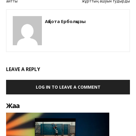
айтты
жұрттың ашуын тудырды
Ақбота Ерболқызы
LEAVE A REPLY
LOG IN TO LEAVE A COMMENT
Жаңа