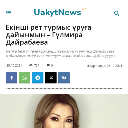
UakytNews
KZ
Екінші рет тұрмыс құруға
дайынмын – Гүлмира
Дайрабаева
Көпке белгілі тележүргізуші, журналист Гүлмира Дайрабаева
отбасылық өмірі мен шетелдегі өмірі жайлы ашық баяндады.
734
28.10.2021
0
жаңартылды:
28.10.2021