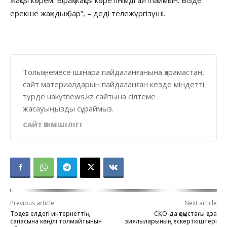
ерекше жақндық бар”, – деді тележүргізуші.
Толық немесе ішінара пайдаланғанына қарамастан,
сайт материалдарын пайдаланған кезде міндетті
түрде uakytnews.kz сайтына сілтеме
жасауыңызды сұраймыз.
САЙТ ӘКІМШІЛІГІ
Previous article
Next article
Тоқаев елдегі интернеттің
СҚО-да қоқыстағы қазақ
сапасына көңілі толмайтынын
зиялыларының ескерткіштері