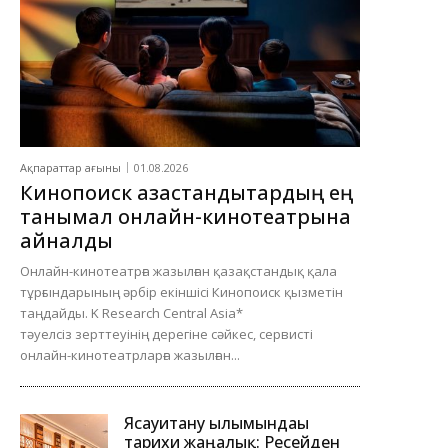
Ақпараттар ағыны
01.08.2026
Кинопоиск қазақстандықтардың ең
танымал онлайн-кинотеатрына
айналды
Онлайн-кинотеатрға жазылған қазақстандық қала
тұрғындарының әрбір екіншісі Кинопоиск қызметін
таңдайды. K Research Central Asia*
тәуелсіз зерттеуінің дерегіне сәйкес, сервисті
онлайн-кинотеатрларға жазылған...
Ясауитану ғылымындағы
тарихи жаңалық: Ресейден