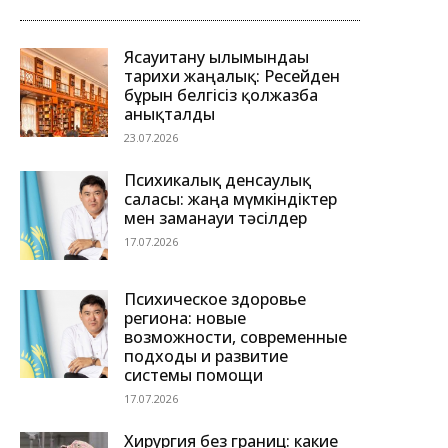
Ясауитану ғылымындағы
тарихи жаңалық: Ресейден
бұрын белгісіз қолжазба
анықталды
23.07.2026
Психикалық денсаулық
саласы: жаңа мүмкіндіктер
мен заманауи тәсілдер
17.07.2026
Психическое здоровье
региона: новые
возможности, современные
подходы и развитие
системы помощи
17.07.2026
Хирургия без границ: какие