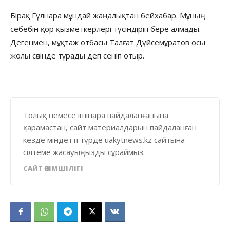
Бірақ Гүлнара мұндай жаңалықтан бейхабар. Мұның
себебін қор қызметкерлері түсіндіріп бере алмады.
Дегенмен, мұқтаж отбасы Талғат Дүйсемұратов осы
жолы сөзінде тұрады деп сеніп отыр.
Толық немесе ішінара пайдаланғанына
қарамастан, сайт материалдарын пайдаланған
кезде міндетті түрде uakytnews.kz сайтына
сілтеме жасауыңызды сұраймыз.
САЙТ ӘКІМШІЛІГІ