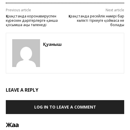
Previous article
Next article
Қазақстанда коронавируспен
Қазақстанда ресейлік нөмірі бар
күрескен дәрігерлерге қанша
көлікті тіркеуге қоймаса не
қосымша ақы төленеді
болады
Қуаныш
LEAVE A REPLY
LOG IN TO LEAVE A COMMENT
Жаңа