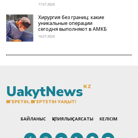
UakytNews
KZ
ӨЗГЕРЕТІН, ӨЗГЕРТЕТІН УАҚЫТ!
БАЙЛАНЫС
ҚҰПИЯЛЫҚ САЯСАТЫ
КЕЛІСІМ