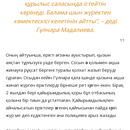
құрылыс саласында істейтін
көрінеді. Балама шын жүректен
көмектескісі келетінін айтты”, – деді
Гүлнара Мадалиева.
Оның айтуынша, ерікті ағзаны ауыстырып, қызын
аяқтан тұрғызуға уәде берген. Сосын өз қолымен ақша
жинауға рұқсат бергені туралы қолхат жазып беруді
сұраған. Осыдан кейін Гүлнара қала ішінде қызына ақша
жинап жүрген еріктілерді бірнеше рет көрген екен. Бірақ
2 жылдан бері қайырымдылық қоры бұл отбасының
қолына бір тиын да ұстатпаған. Қайырымдылықпен
айналысатын еріктілер өзгенің қайғысынан пайда көріп
жүр ме деп күдіктенген ана полицияға арыз жазады.