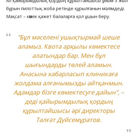
Ал қайырымдылық қордың құрылтайшысы ұйым 3 жыл
бұрын пилоттық жоба ретінде құрылғанын мәлімдеді.
Мақсат – көмек қажет балаларға қол ұшын беру.
“Бұл мәселені ушықтырмай шеше
аламыз. Квота арқылы көмектесе
алатындар бар. Мен бұл
шығындарды төлей аламын.
Анасына хабарласып клиникаға
жолдама алғанымызды айтқанмын.
Адамдар бізге көмектесуге дайын”, –
деді қайырымдылық қордың
құрылтайшысы әрі директоры
Талғат Дүйсемұратов.