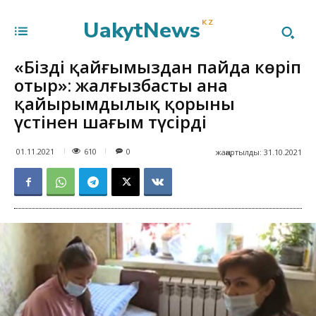
UakytNews
KZ
«Біздің қайғымыздан пайда көріп
отыр»: жалғызбасты ана
қайырымдылық қорының
үстінен шағым түсірді
610
01.11.2021
0
жаңартылды:
31.10.2021