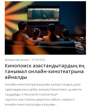
Ақпараттар ағыны
01.08.2026
Кинопоиск қазақстандықтардың ең
танымал онлайн-кинотеатрына
айналды
Онлайн-кинотеатрға жазылған қазақстандық қала
тұрғындарының әрбір екіншісі Кинопоиск қызметін
таңдайды. K Research Central Asia*
тәуелсіз зерттеуінің дерегіне сәйкес, сервисті
онлайн-кинотеатрларға жазылған...