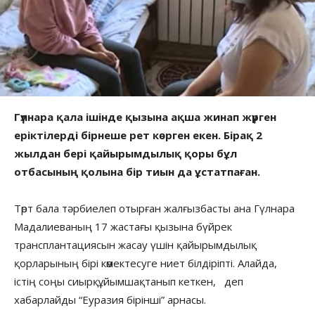
Гүлнара қала ішінде қызына ақша жинап жүрген
еріктілерді бірнеше рет көрген екен. Бірақ 2
жылдан бері қайырымдылық қоры бұл
отбасының қолына бір тиын да ұстатпаған.
Төрт бала тәрбиелеп отырған жалғызбасты ана Гүлнара
Мадалиеваның 17 жастағы қызына бүйрек
трансплантациясын жасау үшін қайырымдылық
қорларының бірі көмектесуге ниет білдіріпті. Алайда,
істің соңы сиырқұйымшақтанып кеткен, деп
хабарлайды “Еуразия бірінші” арнасы.