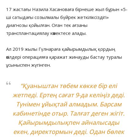
17 жастағы Назила Хасановаға бірнеше жыл бұрын «5-
ші сатыдағы созылмалы бүйрек жеткіліксіздігі»
диагнозы қойылған. Оған тек ағзаны
трансплантациялау көмектесе алады.
Ал 2019 жылы Гүлнараға қайырымдылық қордың
өкілдері операцияға қаражат жинауды бастау туралы
ұсыныспен жүгінген.
“Қуаныштан төбем көкке бір елі
жетпеді. Ертең сағат 9-да келіңіз деді.
Түнімен ұйықтай алмадым. Барсам
кабинетінде отыр. Талғат деген жігіт.
Қайырымдылықпен айналысады
екен, директормын деді. Одан бөлек