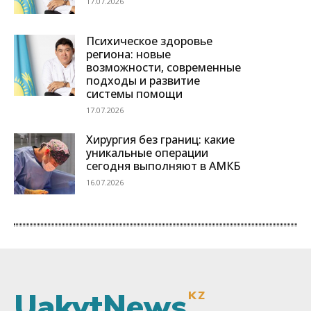
UakytNews
KZ