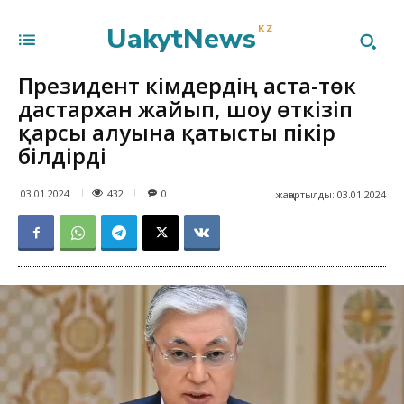
UakytNews
KZ
Президент әкімдердің аста-төк
дастархан жайып, шоу өткізіп
қарсы алуына қатысты пікір
білдірді
432
03.01.2024
0
жаңартылды:
03.01.2024