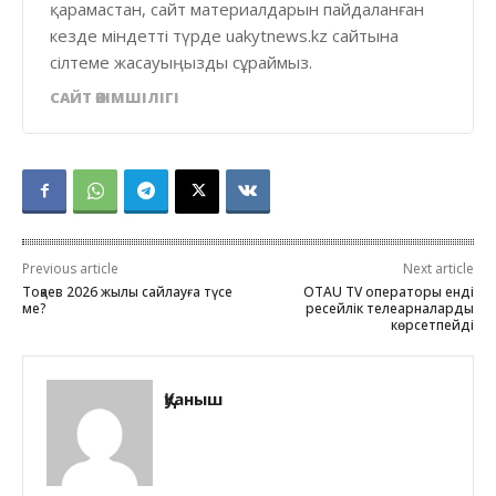
қарамастан, сайт материалдарын пайдаланған
кезде міндетті түрде uakytnews.kz сайтына
сілтеме жасауыңызды сұраймыз.
САЙТ ӘКІМШІЛІГІ
Previous article
Next article
Тоқаев 2026 жылы сайлауға түсе
OTAU TV операторы енді
ме?
ресейлік телеарналарды
көрсетпейді
Қуаныш