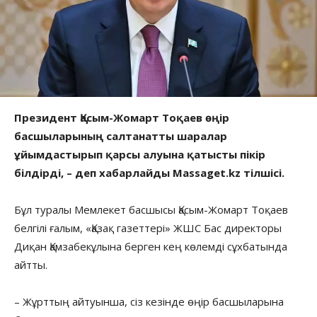
Президент Қасым-Жомарт Тоқаев өңір
басшыларының салтанатты шаралар
ұйымдастырып қарсы алуына қатысты пікір
білдірді, – деп хабарлайды Massaget.kz тілшісі.
Бұл туралы Мемлекет басшысы Қасым-Жомарт Тоқаев
белгілі ғалым, «Қазақ газеттері» ЖШС Бас директоры
Диқан Қамзабекұлына берген кең көлемді сұхбатында
айтты.
– Жұрттың айтуынша, сіз кезінде өңір басшыларына