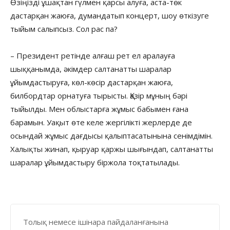
Өзіңізді ұшақтан гүлмен қарсы алуға, аста-төк
дастарқан жаюға, думандатып концерт, шоу өткізуге
тыйым салыпсыз. Сол рас па?
– Президент ретінде алғаш рет ел аралауға
шыққанымда, әкімдер салтанатты шаралар
ұйымдастыруға, көл-көсір дастарқан жаюға,
билбордтар орнатуға тырысты. Қазір мұның бәрі
тыйылды. Мен облыстарға жұмыс бабымен ғана
барамын. Уақыт өте келе жергілікті жерлерде де
осындай жұмыс дағдысы қалыптасатынына сенімдімін.
Халықты жинап, қыруар қаржы шығындап, салтанатты
шаралар ұйымдастыру біржола тоқтатылады.
Толық немесе ішінара пайдаланғанына