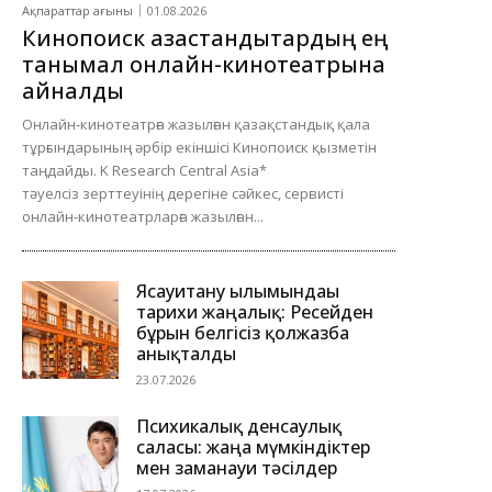
Ақпараттар ағыны
01.08.2026
Кинопоиск қазақстандықтардың ең
танымал онлайн-кинотеатрына
айналды
Онлайн-кинотеатрға жазылған қазақстандық қала
тұрғындарының әрбір екіншісі Кинопоиск қызметін
таңдайды. K Research Central Asia*
тәуелсіз зерттеуінің дерегіне сәйкес, сервисті
онлайн-кинотеатрларға жазылған...
Ясауитану ғылымындағы
тарихи жаңалық: Ресейден
бұрын белгісіз қолжазба
анықталды
23.07.2026
Психикалық денсаулық
саласы: жаңа мүмкіндіктер
мен заманауи тәсілдер