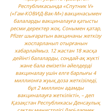
Республикасында «Спутник V»
(«Гам-КОВИД-Вак-М») вакцинасымен
балаларды вакциналауға қатысты
ресми деректер жоқ. Сонымен қатар,
Pfizer шығаратын вакцинаны жеткізу
жоспарланып отырғанын
хабарлаймыз. 12 жастан 18 жасқа
дейінгі балаларды, сондай-ақ жүкті
және бала емізетін әйелдерді
вакциналау үшін елге барлығы 4
миллионға жуық доза жеткізіледі,
бұл 2 миллион адамды
вакциналауға жеткілікті», – деп
Қазақстан Республикасы Денсаулық
сақтау министрлігі Дәрі-дәрмек