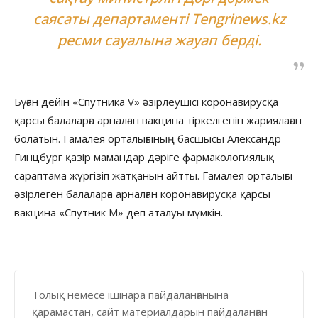
саясаты департаменті Tengrinews.kz
ресми сауалына жауап берді.
Бұған дейін «Спутника V» әзірлеушісі коронавирусқа
қарсы балаларға арналған вакцина тіркелгенін жариялаған
болатын. Гамалея орталығының басшысы Александр
Гинцбург қазір мамандар дәріге фармакологиялық
сараптама жүргізіп жатқанын айтты. Гамалея орталығы
әзірлеген балаларға арналған коронавирусқа қарсы
вакцина «Спутник М» деп аталуы мүмкін.
Толық немесе ішінара пайдаланғанына
қарамастан, сайт материалдарын пайдаланған