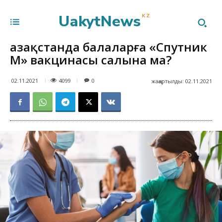
UakytNews
KZ
Қазақстанда балаларға «Спутник
M» вакцинасы салына ма?
4099
02.11.2021
0
жаңартылды:
02.11.2021