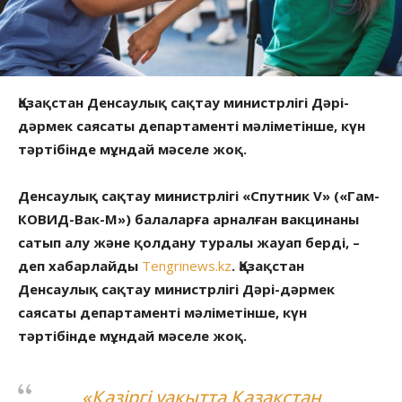
Қазақстан Денсаулық сақтау министрлігі Дәрі-
дәрмек саясаты департаменті мәліметінше, күн
тәртібінде мұндай мәселе жоқ.
Денсаулық сақтау министрлігі «Спутник V» («Гам-
КОВИД-Вак-М») балаларға арналған вакцинаны
сатып алу және қолдану туралы жауап берді, –
деп хабарлайды
Tengrinews.kz
. Қазақстан
Денсаулық сақтау министрлігі Дәрі-дәрмек
саясаты департаменті мәліметінше, күн
тәртібінде мұндай мәселе жоқ.
«Қазіргі уақытта Қазақстан