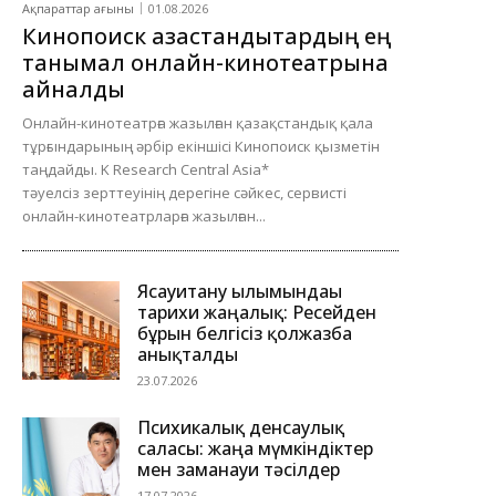
Ақпараттар ағыны
01.08.2026
Кинопоиск қазақстандықтардың ең
танымал онлайн-кинотеатрына
айналды
Онлайн-кинотеатрға жазылған қазақстандық қала
тұрғындарының әрбір екіншісі Кинопоиск қызметін
таңдайды. K Research Central Asia*
тәуелсіз зерттеуінің дерегіне сәйкес, сервисті
онлайн-кинотеатрларға жазылған...
Ясауитану ғылымындағы
тарихи жаңалық: Ресейден
бұрын белгісіз қолжазба
анықталды
23.07.2026
Психикалық денсаулық
саласы: жаңа мүмкіндіктер
мен заманауи тәсілдер
17.07.2026