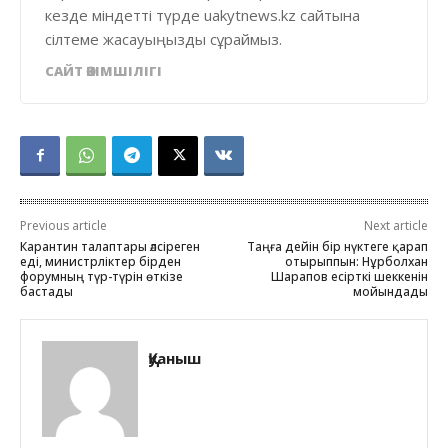
кезде міндетті түрде uakytnews.kz сайтына
сілтеме жасауыңызды сұраймыз.
САЙТ ӘКІМШІЛІГІ
Previous article
Next article
Карантин талаптары әлсіреген
Таңға дейін бір нүктеге қарап
еді, министрліктер бірден
отырыппын: Нұрболхан
форумның түр-түрін өткізе
Шарапов есірткі шеккенін
бастады
мойындады
Қуаныш