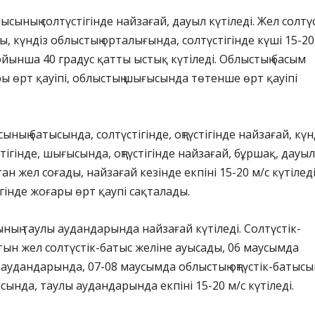
ының солтүстігінде найзағай, дауыл күтіледі. Жел солтүс
, күндіз облыстың орталығында, солтүстігінде күші 15-20 
ойынша 40 градус қатты ыстық күтіледі. Облыстың басым
ры өрт қауіпі, облыстың шығысында төтенше өрт қауіпі
ның батысында, солтүстігінде, оңтүстігінде найзағай, күн
тігінде, шығысында, оңтүстігінде найзағай, бұршақ, дауыл
тан жел соғады, найзағай кезінде екпіні 15-20 м/с күтіледі
ігінде жоғары өрт қаупі сақталады.
ың таулы аудандарында найзағай күтіледі. Солтүстік-
ын жел солтүстік-батыс желіне ауысады, 06 маусымда
 аудандарында, 07-08 маусымда облыстың оңтүстік-батысы
сында, таулы аудандарында екпіні 15-20 м/с күтіледі.