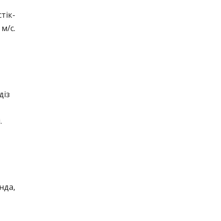
тік-
м/с.
діз
.
нда,