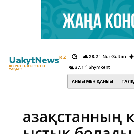
28.2
Nur-Sultan
C
UakytNews
KZ
37.1
Shymkent
ӨЗГЕРЕТІН, ӨЗГЕРТЕТІН
C
УАҚЫТ!
АНЫҒЫ МЕН ҚАНЫҒЫ
ТАЛҚ
Қазақстанның к
ыстық болады