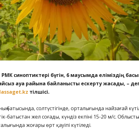
 РМК синоптиктері бүгін, 6 маусымда еліміздің бас
айсыз ауа райына байланысты ескерту жасады, – де
assaget.kz
тілшісі.
ың батысында, солтүстігінде, орталығында найзағай күтіл
тік-батыстан жел соғады, күндіз екпіні 15-20 м/с. Облысты
рталығында жоғары өрт қауіпі күтіледі.