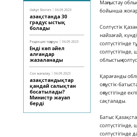
Маңғыстау облы
Uakyt Stories
06.09.2023
бойынша жоғары
Қазақстанда 30
градус ыстық
Солтүстік Қазақ
болады
найзағай, күнді
Редакция таңдауы
06.09.2023
солтүстігінде т
Енді көп әйел
солтүстігінде, ш
алғандар
жазаланады
облыстың солтүс
Сол жағалау
06.09.2023
Қарағанды облы
Қазақстандықтар
оңтүстік-батыст
қандай салықтан
босатылады?
оңтүстігінде екп
Министр жауап
сақталады.
берді
Батыс Қазақста
солтүстігінде,
солтүстігінде д