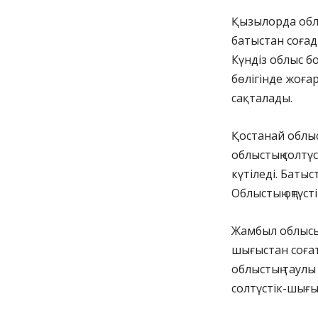
Қызылорда облыс
батыстан соғады
Күндіз облыс б
бөлігінде жоға
сақталады.
Қостанай облысы
облыстың солтүс
күтіледі. Батыс
Облыстың оңтүст
Жамбыл облысын
шығыстан соғат
облыстың таулы
солтүстік-шығы