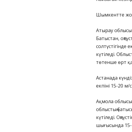
Шымкентте жоғ
Атырау облысын
Батыстан, оңтү
солтүстігінде е
күтіледі. Облыс
төтенше өрт қа
Астанада күндіз
екпіні 15-20 м/с
Ақмола облысыны
облыстың батысы
күтіледі. Оңтүс
шығысында 15-20