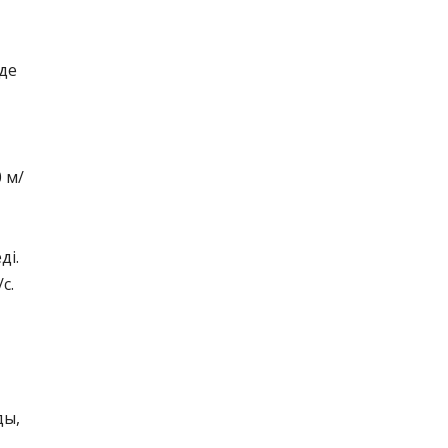
нде
0 м/
ді.
с.
ды,