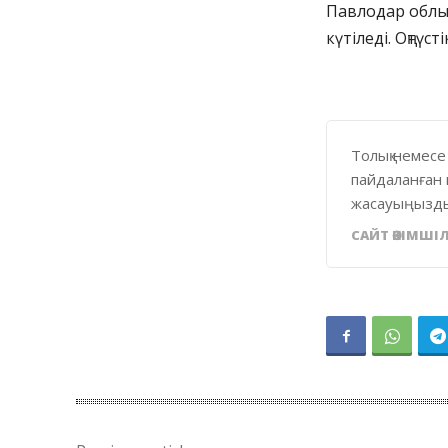
Павлодар облыс
күтіледі. Оңтүс
Толық немесе
пайдаланған 
жасауыңызды
САЙТ ӘКІМШІЛ