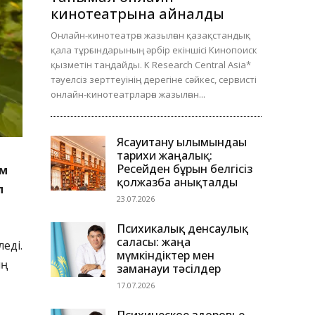
кинотеатрына айналды
Онлайн-кинотеатрға жазылған қазақстандық
қала тұрғындарының әрбір екіншісі Кинопоиск
қызметін таңдайды. K Research Central Asia*
тәуелсіз зерттеуінің дерегіне сәйкес, сервисті
онлайн-кинотеатрларға жазылған...
Ясауитану ғылымындағы
тарихи жаңалық:
Ресейден бұрын белгісіз
ым
қолжазба анықталды
п
23.07.2026
Психикалық денсаулық
саласы: жаңа
еді.
мүмкіндіктер мен
ң
заманауи тәсілдер
17.07.2026