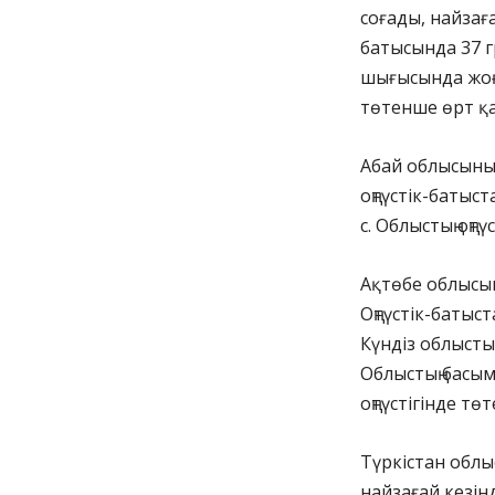
соғады, найзағай
батысында 37 гр
шығысында жоға
төтенше өрт қа
Абай облысының 
оңтүстік-батыст
с. Облыстың оңтү
Ақтөбе облысын
Оңтүстік-батыст
Күндіз облыстың
Облыстың басым
оңтүстігінде тө
Түркістан облы
найзағай кезінд