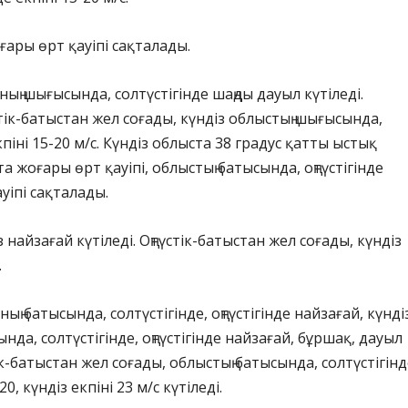
ары өрт қауіпі сақталады.
ың шығысында, солтүстігінде шаңды дауыл күтіледі.
стік-батыстан жел соғады, күндіз облыстың шығысында,
кпіні 15-20 м/с. Күндіз облыста 38 градус қатты ыстық
та жоғары өрт қауіпі, облыстың батысында, оңтүстігінде
уіпі сақталады.
 найзағай күтіледі. Оңтүстік-батыстан жел соғады, күндіз
.
ң батысында, солтүстігінде, оңтүстігінде найзағай, күнді
нда, солтүстігінде, оңтүстігінде найзағай, бұршақ, дауыл
тік-батыстан жел соғады, облыстың батысында, солтүстігінд
, күндіз екпіні 23 м/с күтіледі.