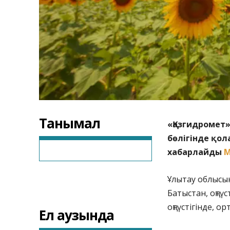
Танымал
«Қазгидромет»
бөлігінде қол
хабарлайды
M
Ұлытау облысын
Батыстан, оңтүс
оңтүстігінде, о
Ел аузында