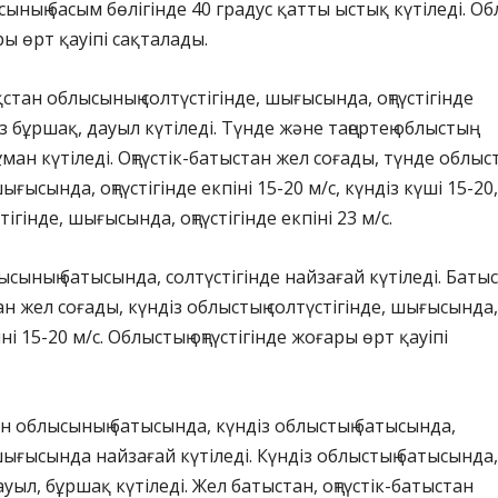
сының басым бөлігінде 40 градус қатты ыстық күтіледі. Об
 өрт қауіпі сақталады.
стан облысының солтүстігінде, шығысында, оңтүстігінде
з бұршақ, дауыл күтіледі. Түнде және таңертең облыстың
ұман күтіледі. Оңтүстік-батыстан жел соғады, түнде облыст
ығысында, оңтүстігінде екпіні 15-20 м/с, күндіз күші 15-20,
тігінде, шығысында, оңтүстігінде екпіні 23 м/с.
сының батысында, солтүстігінде найзағай күтіледі. Батыс
ан жел соғады, күндіз облыстың солтүстігінде, шығысында,
іні 15-20 м/с. Облыстың оңтүстігінде жоғары өрт қауіпі
н облысының батысында, күндіз облыстың батысында,
 шығысында найзағай күтіледі. Күндіз облыстың батысында,
ауыл, бұршақ күтіледі. Жел батыстан, оңтүстік-батыстан