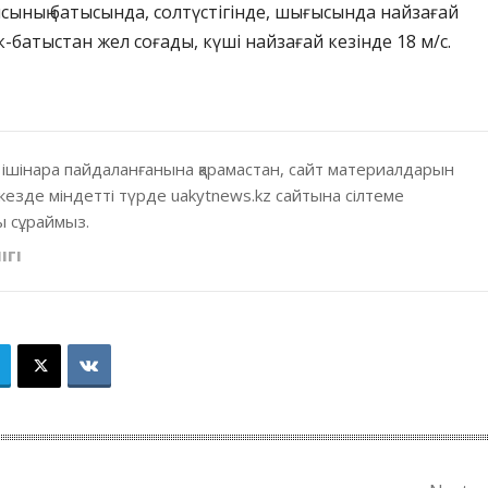
ының батысында, солтүстігінде, шығысында найзағай
тік-батыстан жел соғады, күші найзағай кезінде 18 м/с.
 ішінара пайдаланғанына қарамастан, сайт материалдарын
кезде міндетті түрде uakytnews.kz сайтына сілтеме
 сұраймыз.
ІГІ