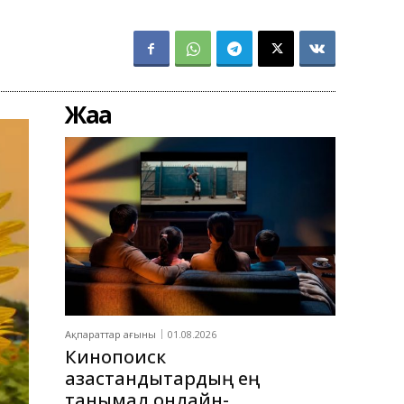
Жаңа
Ақпараттар ағыны
01.08.2026
Кинопоиск
қазақстандықтардың ең
танымал онлайн-