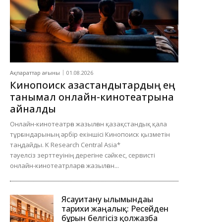
Ақпараттар ағыны
01.08.2026
Кинопоиск қазақстандықтардың ең
танымал онлайн-кинотеатрына
айналды
Онлайн-кинотеатрға жазылған қазақстандық қала
тұрғындарының әрбір екіншісі Кинопоиск қызметін
таңдайды. K Research Central Asia*
тәуелсіз зерттеуінің дерегіне сәйкес, сервисті
онлайн-кинотеатрларға жазылған...
Ясауитану ғылымындағы
тарихи жаңалық: Ресейден
бұрын белгісіз қолжазба