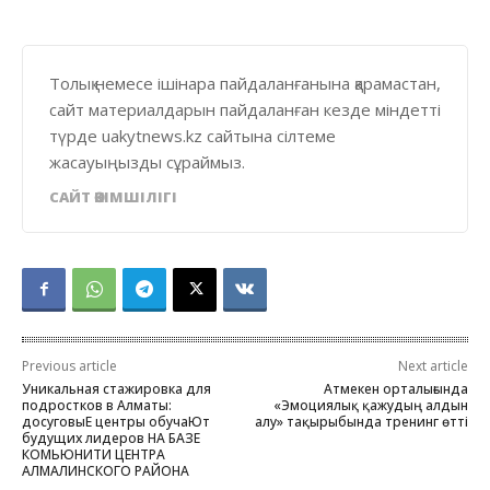
Толық немесе ішінара пайдаланғанына қарамастан,
сайт материалдарын пайдаланған кезде міндетті
түрде uakytnews.kz сайтына сілтеме
жасауыңызды сұраймыз.
САЙТ ӘКІМШІЛІГІ
Previous article
Next article
Уникальная стажировка для
Атмекен орталығында
подростков в Алматы:
«Эмоциялық қажудың алдын
досуговыЕ центры обучаЮт
алу» тақырыбында тренинг өтті
будущих лидеров НА БАЗЕ
КОМЬЮНИТИ ЦЕНТРА
АЛМАЛИНСКОГО РАЙОНА