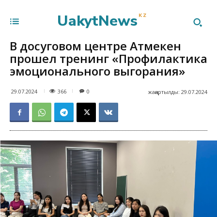
UakytNews
KZ
В досуговом центре Атмекен
прошел тренинг «Профилактика
эмоционального выгорания»
366
29.07.2024
0
жаңартылды:
29.07.2024