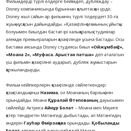
Фильмдерді түрлі елдерге бейімдеп, дубляждау –
Disney компаниясында бұрыннан қалыптасқан үрдіс.
Disney жыл сайын әр фильмнің түрлі тілдердегі 30-ға
жуық нұсқасын дайындайды. «Қазақ тілі»қоғамының ұйытқы
болуымен биылдан бастап ірі халықаралық студиялар
әлемдік премьераларын қазақ тілінде ұсына бастады. Осы
бастама аясында Disney студиясы биыл
«Ойжұмбақ 2»,
«Моана 2», «Муфаса. Арыстан патша»
деп аталатын
үш фильмін қазақ тіліне аударып, дубляж жұмыстарын
қаржыландырды.
Фильм кейіпкерлерін қазақ тілінде сөйлеткендер:
қазақстандық әнші
Назима
, ол Моананың барлық әнін
орындайды. Моана
Құралай Өтепованың
дауысымен
сөйлейді. Актриса
Айнұр Болат
– Моана мен Мауиге
қатер төндіретін Матангиді дыбыстады, ал Матангидің
әндерін
Гауһар Өмірзақова
орындады.
Қобыланды
Болат
алпамсадай жартылай құдай Мауиді