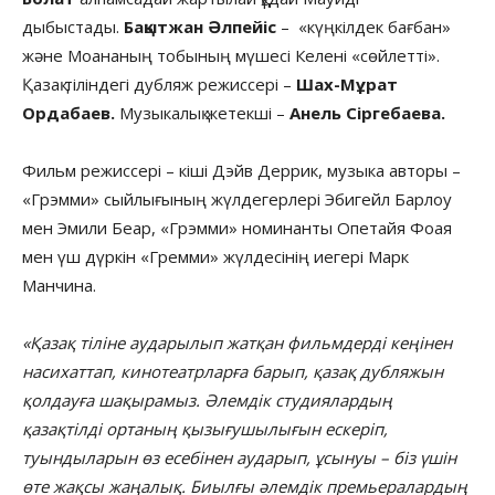
дыбыстады.
Бақытжан Әлпейіс
– «күңкілдек бағбан»
және Моананың тобының мүшесі Келені «сөйлетті».
Қазақ тіліндегі дубляж режиссері –
Шах-Мұрат
Ордабаев.
Музыкалық жетекші –
Анель Сіргебаева.
Фильм режиссері – кіші Дэйв Деррик, музыка авторы –
«Грэмми» сыйлығының жүлдегерлері Эбигейл Барлоу
мен Эмили Беар, «Грэмми» номинанты Опетайя Фоая
мен үш дүркін «Гремми» жүлдесінің иегері Марк
Манчина.
«Қазақ тіліне аударылып жатқан фильмдерді кеңінен
насихаттап, кинотеатрларға барып, қазақ дубляжын
қолдауға шақырамыз. Әлемдік студиялардың
қазақтілді ортаның қызығушылығын ескеріп,
туындыларын өз есебінен аударып, ұсынуы – біз үшін
өте жақсы жаңалық. Биылғы әлемдік премьералардың