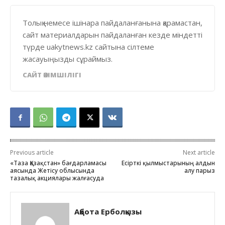
Толық немесе ішінара пайдаланғанына қарамастан,
сайт материалдарын пайдаланған кезде міндетті
түрде uakytnews.kz сайтына сілтеме
жасауыңызды сұраймыз.
САЙТ ӘКІМШІЛІГІ
Previous article
Next article
«Таза Қазақстан» бағдарламасы
Есірткі қылмыстарының алдын
аясында Жетісу облысында
алу парыз
тазалық акциялары жалғасуда
Ақбота Ерболқызы