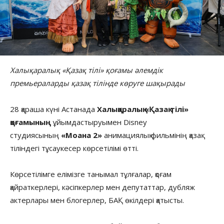
Халықаралық «Қазақ тілі» қоғамы әлемдік
премьераларды
қазақ тілінде көруге шақырады
28 қараша күні Астанада
Халықаралық «Қазақ тілі»
қоғамының
ұйымдастыруымен Disney
студиясының
«Моана 2»
анимациялық фильмінің қазақ
тіліндегі тұсаукесер көрсетілімі өтті.
Көрсетілімге елімізге танымал тұлғалар, қоғам
қайраткерлері, кәсіпкерлер мен депутаттар, дубляж
актерлары мен блогерлер, БАҚ өкілдері қатысты.