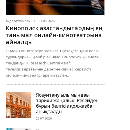
Ақпараттар ағыны
01.08.2026
Кинопоиск қазақстандықтардың ең
танымал онлайн-кинотеатрына
айналды
Онлайн-кинотеатрға жазылған қазақстандық қала
тұрғындарының әрбір екіншісі Кинопоиск қызметін
таңдайды. K Research Central Asia*
тәуелсіз зерттеуінің дерегіне сәйкес, сервисті
онлайн-кинотеатрларға жазылған...
Ясауитану ғылымындағы
тарихи жаңалық: Ресейден
бұрын белгісіз қолжазба
анықталды
23.07.2026