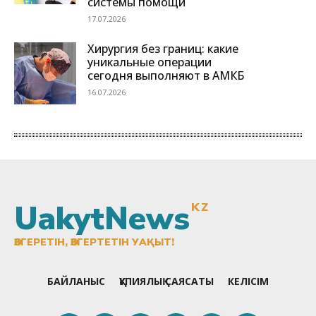
UakytNews
KZ
ӨЗГЕРЕТІН, ӨЗГЕРТЕТІН УАҚЫТ!
БАЙЛАНЫС
ҚҰПИЯЛЫҚ САЯСАТЫ
КЕЛІСІМ