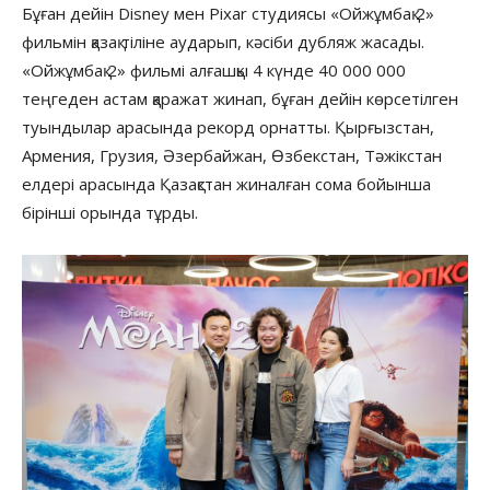
Бұған дейін Disney мен Pixar студиясы «Ойжұмбақ 2»
фильмін қазақ тіліне аударып, кәсіби дубляж жасады.
«Ойжұмбақ 2» фильмі алғашқы 4 күнде 40 000 000
теңгеден астам қаражат жинап, бұған дейін көрсетілген
туындылар арасында рекорд орнатты. Қырғызстан,
Армения, Грузия, Әзербайжан, Өзбекстан, Тәжікстан
елдері арасында Қазақстан жиналған сома бойынша
бірінші орында тұрды.