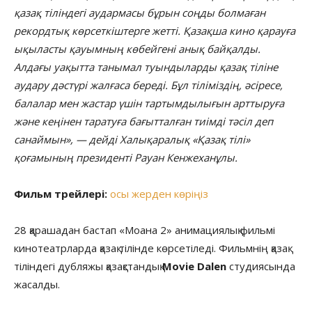
қазақ тіліндегі аудармасы бұрын соңды болмаған
рекордтық көрсеткіштерге жетті. Қазақша кино қарауға
ықыласты қауымның көбейгені анық байқалды.
Алдағы уақытта танымал туындыларды қазақ тіліне
аудару дәстүрі жалғаса береді. Бұл тіліміздің, әсіресе,
балалар мен жастар үшін тартымдылығын арттыруға
және кеңінен таратуға бағытталған тиімді тәсіл деп
санаймын», — дейді Халықаралық «Қазақ тілі»
қоғамының президенті Рауан Кенжеханұлы.
Фильм трейлері:
осы жерден көріңіз
28 қарашадан бастап «Моана 2» анимациялық фильмі
кинотеатрларда қазақ тілінде көрсетіледі. Фильмнің қазақ
тіліндегі дубляжы қазақстандық
Movie Dalen
студиясында
жасалды.