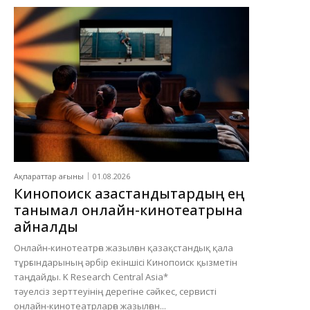
Ақпараттар ағыны
01.08.2026
Кинопоиск қазақстандықтардың ең
танымал онлайн-кинотеатрына
айналды
Онлайн-кинотеатрға жазылған қазақстандық қала
тұрғындарының әрбір екіншісі Кинопоиск қызметін
таңдайды. K Research Central Asia*
тәуелсіз зерттеуінің дерегіне сәйкес, сервисті
онлайн-кинотеатрларға жазылған...