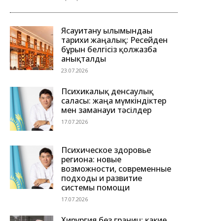
Ясауитану ғылымындағы
тарихи жаңалық: Ресейден
бұрын белгісіз қолжазба
анықталды
23.07.2026
Психикалық денсаулық
саласы: жаңа мүмкіндіктер
мен заманауи тәсілдер
17.07.2026
Психическое здоровье
региона: новые
возможности, современные
подходы и развитие
системы помощи
17.07.2026
Хирургия без границ: какие