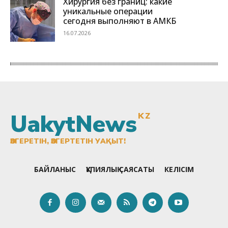
UakytNews
KZ
ӨЗГЕРЕТІН, ӨЗГЕРТЕТІН УАҚЫТ!
БАЙЛАНЫС
ҚҰПИЯЛЫҚ САЯСАТЫ
КЕЛІСІМ