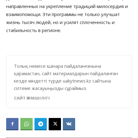
направленных на укрепление традиций милосердия и
взаимопомощи. Эти программы не только улучшат
жизнь тысяч людей, но и усилят сплоченность и
стабильность в регионе.
Толық немесе ішінара пайдаланғанына
қарамастан, сайт материалдарын пайдаланған
кезде міндетті түрде uakytnews.kz сайтына
сілтеме жасауыңызды сұраймыз.
САЙТ ӘКІМШІЛІГІ