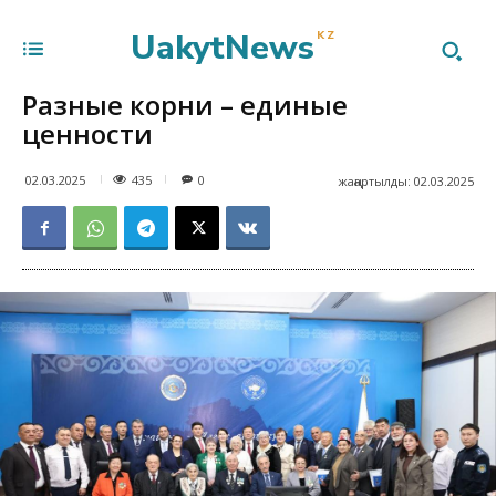
UakytNews
KZ
Разные корни – единые
ценности
435
02.03.2025
0
жаңартылды:
02.03.2025