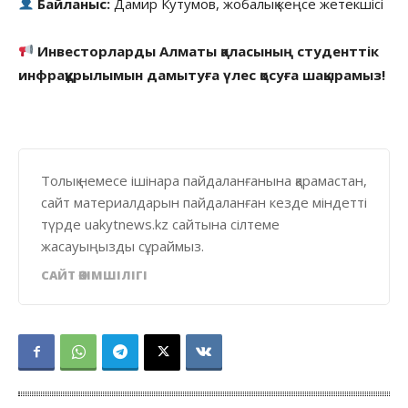
Байланыс:
Дамир Кутумов, жобалық кеңсе жетекшісі
Инвесторларды Алматы қаласының студенттік
инфрақұрылымын дамытуға үлес қосуға шақырамыз!
Толық немесе ішінара пайдаланғанына қарамастан,
сайт материалдарын пайдаланған кезде міндетті
түрде uakytnews.kz сайтына сілтеме
жасауыңызды сұраймыз.
САЙТ ӘКІМШІЛІГІ