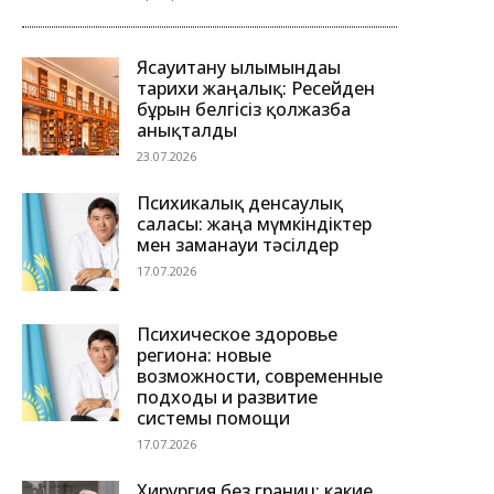
Ясауитану ғылымындағы
тарихи жаңалық: Ресейден
бұрын белгісіз қолжазба
анықталды
23.07.2026
Психикалық денсаулық
саласы: жаңа мүмкіндіктер
мен заманауи тәсілдер
17.07.2026
Психическое здоровье
региона: новые
возможности, современные
подходы и развитие
системы помощи
17.07.2026
Хирургия без границ: какие