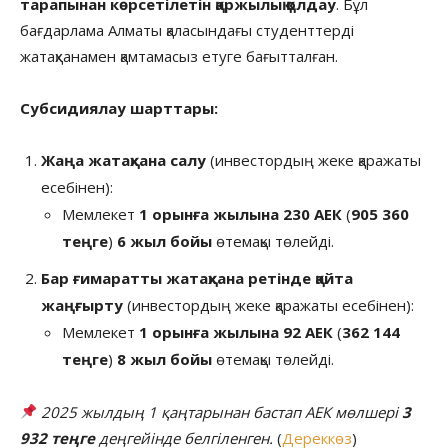
тарапынан көрсетілетін қаржылық қолдау
. Бұл
бағдарлама Алматы қаласындағы студенттерді
жатақханамен қамтамасыз етуге бағытталған.
Субсидиялау шарттары:
Жаңа жатақхана салу
(инвестордың жеке қаражаты
есебінен):
Мемлекет
1 орынға жылына 230 АЕК
(
905 360
теңге
)
6 жыл бойы
өтемақы төлейді.
Бар ғимаратты жатақхана ретінде қайта
жаңғырту
(инвестордың жеке қаражаты есебінен):
Мемлекет
1 орынға жылына 92 АЕК
(
362 144
теңге
)
8 жыл бойы
өтемақы төлейді.
2025 жылдың 1 қаңтарынан бастап АЕК мөлшері
3
932 теңге
деңгейінде белгіленген.
(
Дереккөз
)