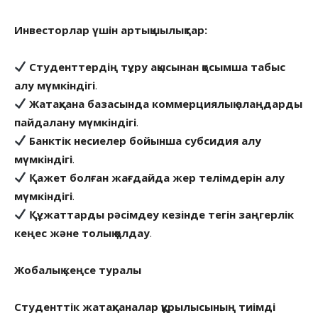
Инвесторлар үшін артықшылықтар:
Студенттердің тұру ақысынан қосымша табыс
алу мүмкіндігі
.
Жатақхана базасында коммерциялық алаңдарды
пайдалану мүмкіндігі
.
Банктік несиелер бойынша субсидия алу
мүмкіндігі
.
Қажет болған жағдайда жер телімдерін алу
мүмкіндігі
.
Құжаттарды рәсімдеу кезінде тегін заңгерлік
кеңес және толық қолдау
.
Жобалық кеңсе туралы
Студенттік жатақханалар құрылысының тиімді