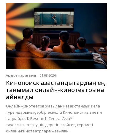
Ақпараттар ағыны
01.08.2026
Кинопоиск қазақстандықтардың ең
танымал онлайн-кинотеатрына
айналды
Онлайн-кинотеатрға жазылған қазақстандық қала
тұрғындарының әрбір екіншісі Кинопоиск қызметін
таңдайды. K Research Central Asia*
тәуелсіз зерттеуінің дерегіне сәйкес, сервисті
онлайн-кинотеатрларға жазылған...