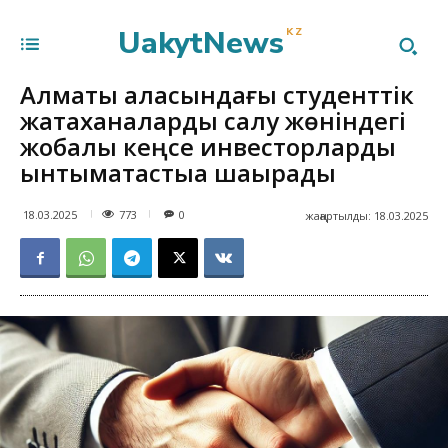
UakytNews
KZ
Алматы қаласындағы студенттік
жатақханаларды салу жөніндегі
жобалық кеңсе инвесторларды
ынтымақтастыққа шақырады
773
18.03.2025
0
жаңартылды:
18.03.2025