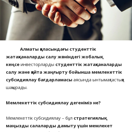
Алматы қаласындағы студенттік
жатақханаларды салу жөніндегі жобалық
кеңсе
инвесторларды
студенттік жатақханаларды
салу және қайта жаңғырту бойынша мемлекеттік
субсидиялау бағдарламасы
аясында ынтымақтастыққа
шақырады.
Мемлекеттік субсидиялау дегеніміз не?
Мемлекеттік субсидиялау – бұл
стратегиялық
маңызды салаларды дамыту үшін мемлекет