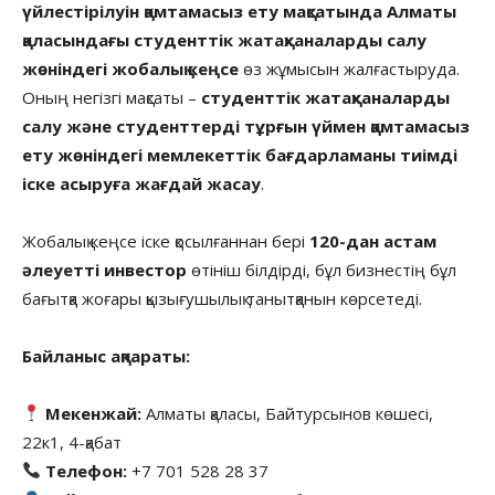
үйлестірілуін қамтамасыз ету мақсатында
Алматы
қаласындағы студенттік жатақханаларды салу
жөніндегі жобалық кеңсе
өз жұмысын жалғастыруда.
Оның негізгі мақсаты –
студенттік жатақханаларды
салу және студенттерді тұрғын үймен қамтамасыз
ету жөніндегі мемлекеттік бағдарламаны тиімді
іске асыруға жағдай жасау
.
Жобалық кеңсе іске қосылғаннан бері
120-дан астам
әлеуетті инвестор
өтініш білдірді, бұл бизнестің бұл
бағытқа жоғары қызығушылық танытқанын көрсетеді.
Байланыс ақпараты:
Мекенжай:
Алматы қаласы, Байтурсынов көшесі,
22к1, 4-қабат
Телефон:
+7 701 528 28 37