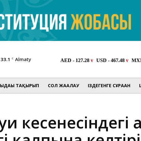
33.1
Almaty
C
ЫДАҒЫ ТАҚЫРЫП
СОЛ ЖАҒАЛАУ
ІЗДЕГЕНГЕ СҰРАҒАН
уи кесенесіндегі Қ
гі қалпына келтірі