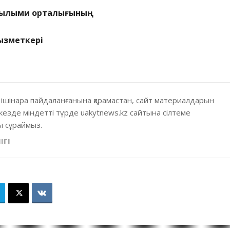
 ғылыми орталығының
ызметкері
 ішінара пайдаланғанына қарамастан, сайт материалдарын
кезде міндетті түрде uakytnews.kz сайтына сілтеме
 сұраймыз.
ІГІ