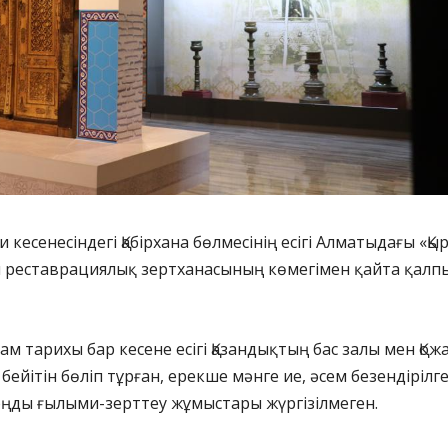
и кесенесіндегі Қабірхана бөлмесінің есігі Алматыдағы «Қ
 реставрациялық зертханасының көмегімен қайта қалп
ам тарихы бар кесене есігі Қазандықтың бас залы мен Қож
бейітін бөліп тұрған, ерекше мәнге ие, әсем безендірілге
оңды ғылыми-зерттеу жұмыстары жүргізілмеген.