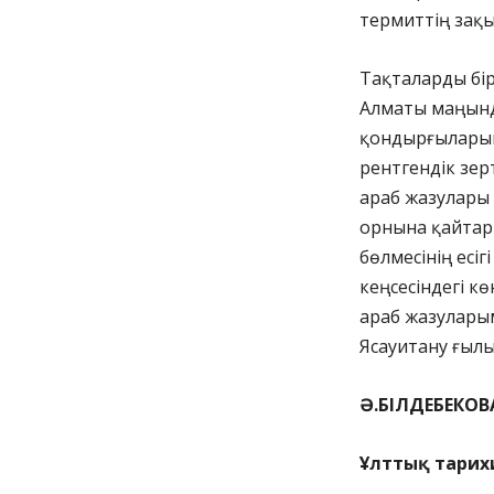
термиттің зақ
Тақталарды бір
Алматы маңынд
қондырғыларын
рентгендік зер
араб жазулары б
орнына қайтарма
бөлмесінің есі
кеңсесіндегі к
араб жазулары
Ясауитану ғыл
Ә.БІЛДЕБЕКОВ
Ұлттық тарих