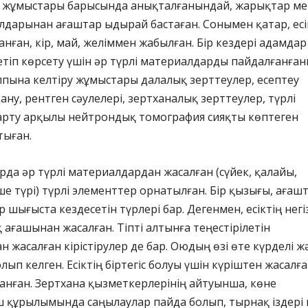
ру жұмыстары барысында анықталғанындай, жарықтар м
лдарынан ағаштар ыдырай бастаған. Сонымен қатар, есі
анған, кір, май, желіммен жабылған. Бір кездері адамдар
тіп көрсету үшін әр түрлі материалдарды пайдалғанға
алпына келтіру жұмыстары далалық зерттеулер, есептеу
ану, рентген сәулелері, зертханалық зерттеулер, түрлі
рту арқылы нейтрондық томография сияқты көптеген
тыған.
арда әр түрлі материалдардан жасалған (сүйек, қалайы,
е түрі) түрлі элементтер орнатылған. Бір қызығы, ағаш
 шығыста кездесетін түрлері бар. Дегенмен, есіктің негіз
 ағашынан жасалған. Тіпті алтынға теңестірілетін
 жасалған кірістірулер де бар. Оюдың өзі өте күрделі ж
лып келген. Есіктің біртегіс болуы үшін күріштен жасалғ
анған. Зертхана қызметкерлерінің айтуынша, көне
ш құрылымында саңылаулар пайда болып, тырнақ іздері