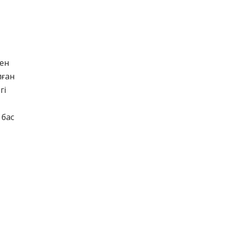
ген
лған
гі
 бас