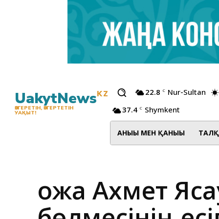
22.8
Nur-Sultan
C
UakytNews
KZ
37.4
Shymkent
ӨЗГЕРЕТІН, ӨЗГЕРТЕТІН
C
УАҚЫТ!
АНЫҒЫ МЕН ҚАНЫҒЫ
ТАЛҚ
Қожа Ахмет Яса
бөлмесінің есі