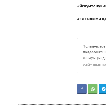
«Ясауитану»
аға ғылыми қ
Толық немесе
пайдаланған 
жасауыңызды
САЙТ ӘКІМШІЛ