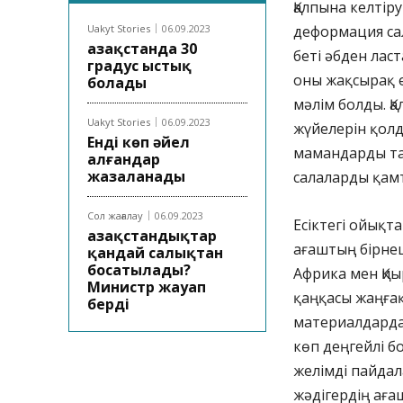
Қалпына келті
Uakyt Stories
06.09.2023
деформация са
Қазақстанда 30
беті әбден ласт
градус ыстық
оны жақсырақ е
болады
мәлім болды. Қ
Uakyt Stories
06.09.2023
жүйелерін қолд
Енді көп әйел
мамандарды та
алғандар
жазаланады
салаларды қам
Сол жағалау
06.09.2023
Есіктегі ойықт
Қазақстандықтар
ағаштың бірнеш
қандай салықтан
босатылады?
Африка мен Қиыр
Министр жауап
қаңқасы жаңғақ
берді
материалдардан
көп деңгейлі бо
желімді пайдал
жәдігердің аға