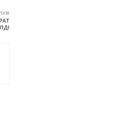
ticle
РАТ
ІЛДІ