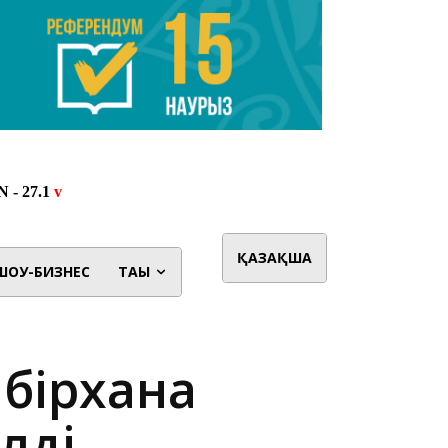
ҚАЗАҚША
ШОУ-БИЗНЕС
ТАҒЫ
абірхана
лді