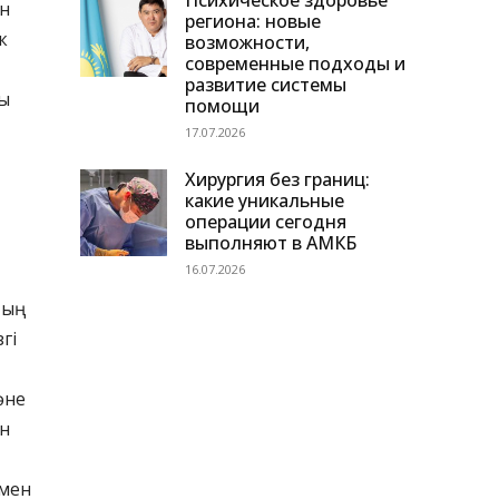
Психическое здоровье
ен
региона: новые
к
возможности,
современные подходы и
развитие системы
ны
помощи
17.07.2026
Хирургия без границ:
какие уникальные
операции сегодня
выполняют в АМКБ
16.07.2026
тың
гі
әне
ан
 мен