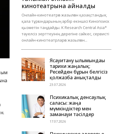
кинотеатрына айналды
Онлайн-кинотеатрға жазылған қазақстандық
қала тұрғындарының әрбір екіншісі Кинопоиск
қызметін таңдайды. K Research Central Asia*
тәуелсіз зерттеуінің дерегіне сәйкес, сервисті
онлайн-кинотеатрларға жазылған...
Ясауитану ғылымындағы
тарихи жаңалық:
Ресейден бұрын белгісіз
ырым
қолжазба анықталды
ына
23.07.2026
Психикалық денсаулық
саласы: жаңа
а
мүмкіндіктер мен
н.
заманауи тәсілдер
17.07.2026