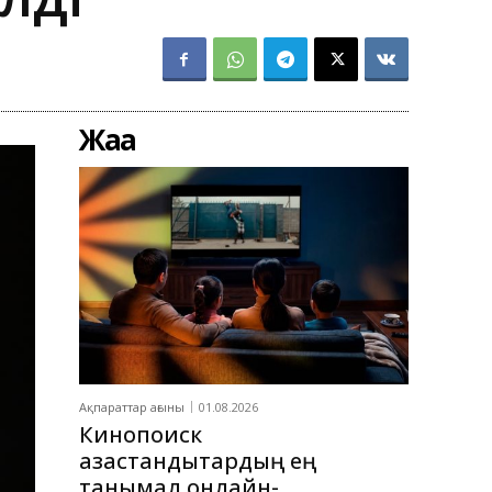
Жаңа
Ақпараттар ағыны
01.08.2026
Кинопоиск
қазақстандықтардың ең
танымал онлайн-