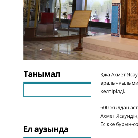
Танымал
Қожа Ахмет Ясау
аралы» ғылыми
келтірілді.
600 жылдан аст
Ахмет Ясауидің 
Есікке бұрын-с
Ел аузында