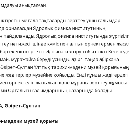
ымдалуы анықталған.
іктіретін металл тақталарды зерттеу үшін ғалымдар
а орналасқан Ядролық физика институтының
 пайдаланады. Ядролық физика институтында жүргізіл
ттеу нәтижесі ішінде күміс пен алтын өрнектермен жаса
ар екенін көрсетті. Қалпына келтіру тобы есікті Кесенеде
й, мұражайға беруді ұсынды. Қазіргі таңда Қабірхана
гі Әзірет-Сұлтан Ұлттық тарихи-мәдени музей қорығының
өне жәдігерлер музейіне қойылды. Енді құнды жәдігердегі
мен өрнектеліп жазылған көне мұраны зерттеу жұмысы
ыми Орталығы ғалымдарының назарында болады.
А, Әзірет-Сұлтан
и-мәдени музей қорығы