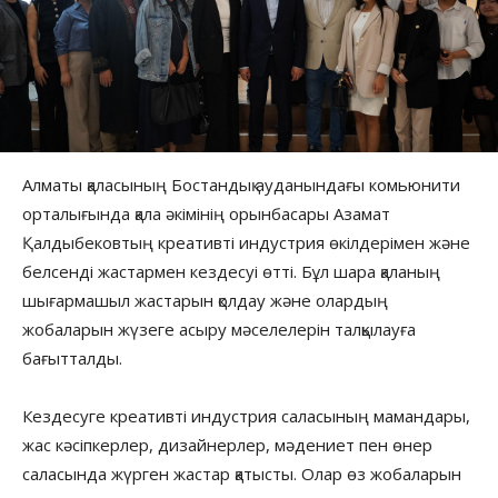
Алматы қаласының Бостандық ауданындағы комьюнити
орталығында қала әкімінің орынбасары Азамат
Қалдыбековтың креативті индустрия өкілдерімен және
белсенді жастармен кездесуі өтті. Бұл шара қаланың
шығармашыл жастарын қолдау және олардың
жобаларын жүзеге асыру мәселелерін талқылауға
бағытталды.
Кездесуге креативті индустрия саласының мамандары,
жас кәсіпкерлер, дизайнерлер, мәдениет пен өнер
саласында жүрген жастар қатысты. Олар өз жобаларын