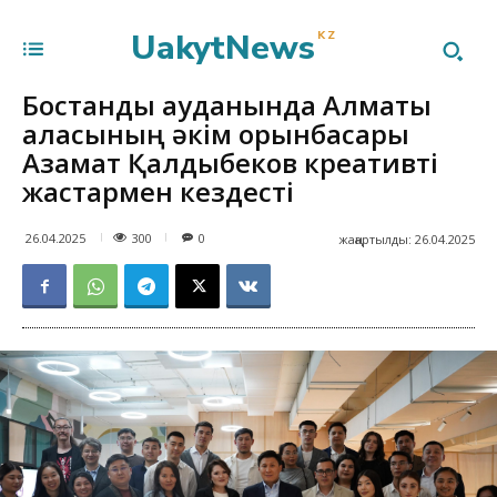
UakytNews
KZ
Бостандық ауданында Алматы
қаласының әкім орынбасары
Азамат Қалдыбеков креативті
жастармен кездесті
300
26.04.2025
0
жаңартылды:
26.04.2025