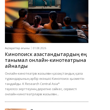
Ақпараттар ағыны
01.08.2026
Кинопоиск қазақстандықтардың ең
танымал онлайн-кинотеатрына
айналды
Онлайн-кинотеатрға жазылған қазақстандық қала
тұрғындарының әрбір екіншісі Кинопоиск қызметін
таңдайды. K Research Central Asia*
тәуелсіз зерттеуінің дерегіне сәйкес, сервисті
онлайн-кинотеатрларға жазылған...