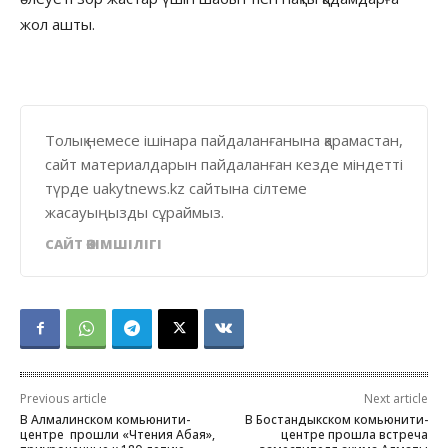
жол ашты.
Толық немесе ішінара пайдаланғанына қарамастан,
сайт материалдарын пайдаланған кезде міндетті
түрде uakytnews.kz сайтына сілтеме
жасауыңызды сұраймыз.
САЙТ ӘКІМШІЛІГІ
Previous article
Next article
В Алмалинском комьюнити-
В Бостандыкском комьюнити-
центре прошли «Чтения Абая»,
центре прошла встреча