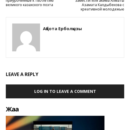
приуроченные к 180-летию
заместителя акима Алматы
великого казахского поэта
Азамата Калдыбекова с
креативной молодежью
Ақбота Ерболқызы
LEAVE A REPLY
LOG IN TO LEAVE A COMMENT
Жаңа