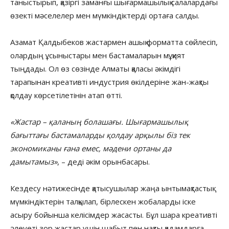
таныстырып, қазіргі заманғы шығармашылық салалардағы
өзекті мәселелер мен мүмкіндіктерді ортаға салды.
Азамат Қалдыбеков жастармен ашық форматта сөйлесіп,
олардың ұсыныстары мен бастамаларын мұқият
тыңдады. Ол өз сөзінде Алматы қаласы әкімдігі
тарапынан креативті индустрия өкілдеріне жан-жақты
қолдау көрсетілетінін атап өтті.
«Жастар – қаланың болашағы. Шығармашылық
бағыттағы бастамаларды қолдау арқылы біз тек
экономиканы ғана емес, мәдени ортаны да
дамытамыз»
, – деді әкім орынбасары.
Кездесу нәтижесінде қатысушылар жаңа ынтымақтастық
мүмкіндіктерін талқылап, бірлескен жобаларды іске
асыру бойынша келісімдер жасасты. Бұл шара креативті
әлеуеті зор жастар үшін шабыт пен нақты қадамдарға