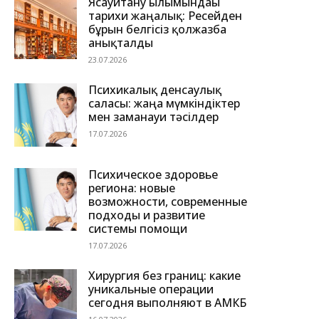
Ясауитану ғылымындағы
тарихи жаңалық: Ресейден
бұрын белгісіз қолжазба
анықталды
23.07.2026
Психикалық денсаулық
саласы: жаңа мүмкіндіктер
мен заманауи тәсілдер
17.07.2026
Психическое здоровье
региона: новые
возможности, современные
подходы и развитие
системы помощи
17.07.2026
Хирургия без границ: какие
уникальные операции
сегодня выполняют в АМКБ