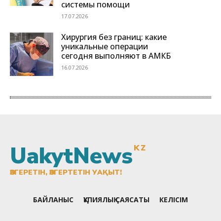
UakytNews
KZ
ӨЗГЕРЕТІН, ӨЗГЕРТЕТІН УАҚЫТ!
БАЙЛАНЫС
ҚҰПИЯЛЫҚ САЯСАТЫ
КЕЛІСІМ