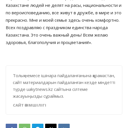
Казахстане людей не делят на расы, национальности и
по вероисповеданию, все живут в дружбе, в мире и это
прекрасно. Мне и моей семье здесь очень комфортно.
Всех поздравляю с праздником единства народа
Казахстана. Это очень важный день! Всем желаю
здоровья, благополучия и процветания!».
Толық немесе ішінара пайдаланғанына қарамастан,
сайт материалдарын пайдаланған кезде міндетті
түрде uakytnews.kz сайтына сілтеме
жасауыңызды сұраймыз.
САЙТ ӘКІМШІЛІГІ