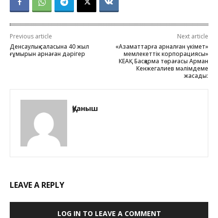
Previous article
Next article
Денсаулық саласына 40 жыл
«Азаматтарға арналған үкімет»
ғұмырын арнаған дәрігер
мемлекеттік корпорациясы»
КЕАҚ Басқарма төрағасы Арман
Кенжегалиев мәлімдеме
жасады:
Қуаныш
LEAVE A REPLY
LOG IN TO LEAVE A COMMENT