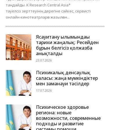
таңдайды. K Research Central Asia*
тәуелсіз зерттеуінің дерегіне сәйкес, сервисті
онлайн-кинотеатрларға жазылған...
Ясауитану ғылымындағы
тарихи жаңалық: Ресейден
бұрын белгісіз қолжазба
анықталды
23.07.2026
Психикалық денсаулық
саласы: жаңа мүмкіндіктер
мен заманауи тәсілдер
17.07.2026
Психическое здоровье
региона: новые
возможности, современные
подходы и развитие
системы помощи