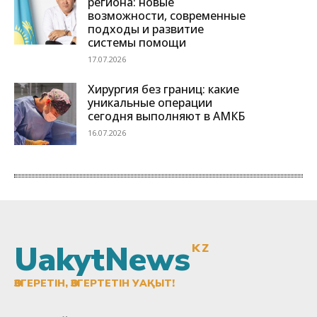
UakytNews
KZ
ӨЗГЕРЕТІН, ӨЗГЕРТЕТІН УАҚЫТ!