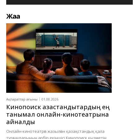
Жаңа
Ақпараттар ағыны
01.08.2026
Кинопоиск қазақстандықтардың ең
танымал онлайн-кинотеатрына
айналды
Онлайн-кинотеатрға жазылған қазақстандық қала
тұрғындарының әрбір екіншісі Кинопоиск қызметін