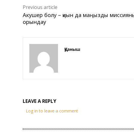
Previous article
Акушер болу – қиын да маңызды миссиян
орындау
Қуаныш
LEAVE A REPLY
Log in to leave a comment