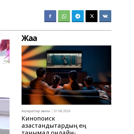
Жаңа
Ақпараттар ағыны
01.08.2026
Кинопоиск
қазақстандықтардың ең
танымал онлайн-