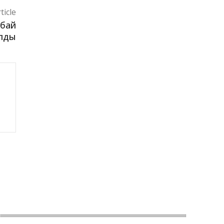
ticle
Абай
ылды