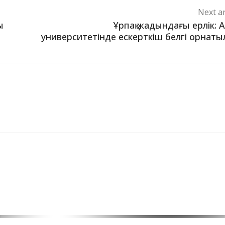
Next ar
ы
Ұрпақ жадындағы ерлік: 
университетінде ескерткіш белгі орнат