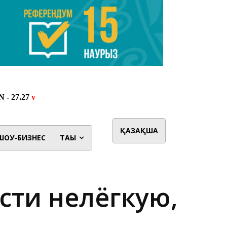
ҚАЗАҚША
ШОУ-БИЗНЕС
ТАҒЫ
сти нелёгкую,