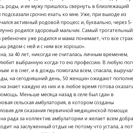
сь роды, и ее мужу пришлось свернуть в близлежащий
м подсказали срочно ехать ко мне. Уже, при выходе из
чался активный родовой процесс и, буквально, через 5-
олучно родился здоровый мальчик. Самый трогательный
 ребеночек уже родился и мама понимает, что все стра
ыш рядом с ней и с ним все хорошо».
на, за 40 лет, никогда не считалась личным временем,
 любит выбранную когда-то ею профессию. В любую пог
ым: и в снег, и в дождь помогала всем, спасала, выручал
ьды, на сегодняшний день, 50 женщин ожидают пополне
на знает каждую из них и в любое время готова оказат
омощь. Меньше месяца назад в селе был сдан в
овая сельская амбулатория, в котором созданы
ловия для оказания первичной медицинской помощи.
на рада за коллектив амбулатории и желает всем добра
ходит на заслуженный отдых не потому что устала, а по