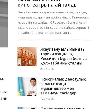
кинотеатрына айналды
Онлайн-кинотеатрға жазылған қазақстандық
қала тұрғындарының әрбір екіншісі Кинопоиск
қызметін таңдайды. K Research Central Asia*
тәуелсіз зерттеуінің дерегіне сәйкес, сервисті
онлайн-кинотеатрларға жазылған...
Ясауитану ғылымындағы
тарихи жаңалық:
Ресейден бұрын белгісіз
қолжазба анықталды
23.07.2026
м,
Психикалық денсаулық
саласы: жаңа
мүмкіндіктер мен
овна
заманауи тәсілдер
изни
17.07.2026