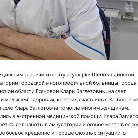
ицинским знаниям и опыту акушерки Шенгельдинской
латории городской многопрофильной больницы города
ской области Есеновой Клары Заглетовны, на свет
и малышей: здоровых, крепких, счастливых. За, более че
 в селе Клара Заглетовна помогла многим женщинам,
лись в экстренной медицинской помощи. Клара Заглет
ет 40 лет работы в амбулатории и особое место в ее ж
ое боевое крещение и первые сложные ситуации, в