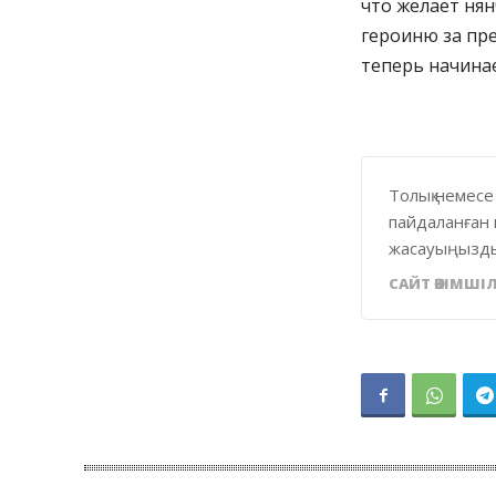
что желает ня
героиню за пре
теперь начинае
Толық немесе
пайдаланған 
жасауыңызды
САЙТ ӘКІМШІЛ