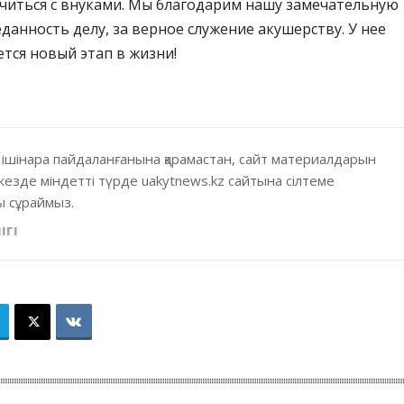
нчиться с внуками. Мы благодарим нашу замечательную
данность делу, за верное служение акушерству. У нее
тся новый этап в жизни!
 ішінара пайдаланғанына қарамастан, сайт материалдарын
кезде міндетті түрде uakytnews.kz сайтына сілтеме
 сұраймыз.
ІГІ