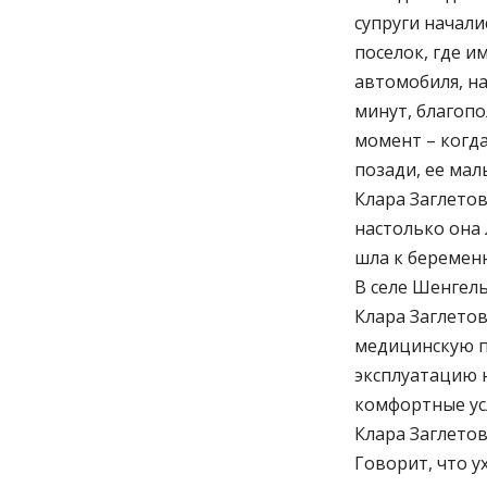
супруги начали
поселок, где и
автомобиля, на
минут, благоп
момент – когда
позади, ее мал
Клара Заглетов
настолько она
шла к беременн
В селе Шенгел
Клара Заглетов
медицинскую п
эксплуатацию н
комфортные ус
Клара Заглетов
Говорит, что у