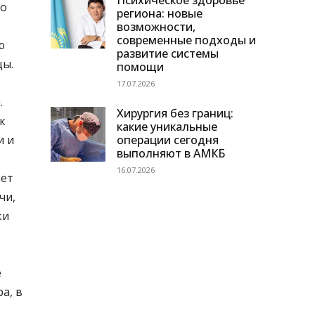
Психическое здоровье
то
региона: новые
возможности,
современные подходы и
ю
развитие системы
цы.
помощи
17.07.2026
.
Хирургия без границ:
к
какие уникальные
операции сегодня
и и
выполняют в АМКБ
16.07.2026
ает
чи,
ки
е
а, в