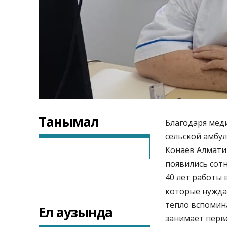
Танымал
Благодаря мед
сельской амбу
Конаев Алматин
появились сотн
40 лет работы
которые нужда
тепло вспомина
Ел аузында
занимает перв