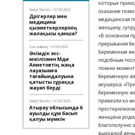
которых прихо
Uakyt Stories
07.09.2023
оказание помо
Дәрігерлер мен
медицинская п
медицина
женщину, супру
қызметкерлерінің
жалақысы қанша?
«В основном п
прерывания бер
Сол жағалау
07.09.2023
Беременная же
Әкімдік экс-
мәжілісмен Мәди
подобным после
Ахметовтің жаңа
помню моменты
лауазымға
тағайындалуына
беременную жен
қатысты сұраққа
акушерка. «При
жауап берді
беременную же
привезли ко мн
Uakyt Stories
07.09.2023
Атырау облысында 6
простерилизова
ауылды құм басып
женщина родила
қалуы мүмкін
благополучно 
выходной день,