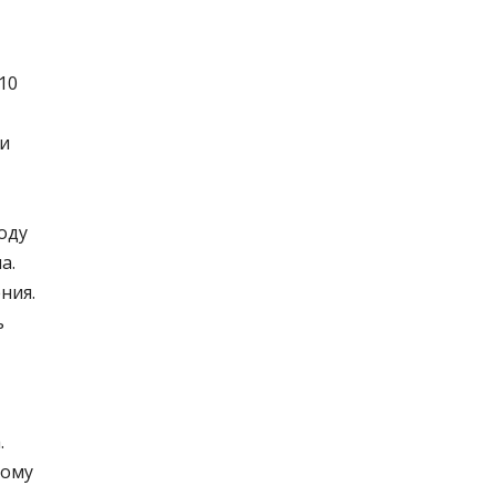
10
хи
оду
а.
ния.
ь
.
тому