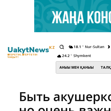
18.1
Nur-Sultan
C
UakytNews
KZ
24.2
Shymkent
ӨЗГЕРЕТІН, ӨЗГЕРТЕТІН
C
УАҚЫТ!
АНЫҒЫ МЕН ҚАНЫҒЫ
ТАЛҚ
Быть акушерко
но очень важ