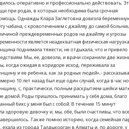
дилось оперативно и профессионально действовать. Э
щи при родах, в которых необходима была срочная
омощь. Однажды Клара Заглетовна довезла беременну
гу чабана, с кровотечением с джайляу до самой больни
ричиной преждевременных родов на джайляу и угрозы
еменности является неадекватная физическая нагрузка
нщина поднимала тяжести, не отдыхала, что и привело 
дствиям. Мы, ее, довезли, и врачи сохранили две жизн
, когда ожидая в коридоре исход, переживала за
щину и ее ребенка, как за родных людей»,- рассказыв
мерно 10 лет назад был еще один случай, когда в час но
нщину, с, практически, полным раскрытием шейки мат
е домой. Роды пришлось принимать у себя дома, благо
нный бикс у меня был с собой. В течение 15 минут
 здоровую девочку и, мы, обе, были счастливы, что вс
завершилось. Также помню историю, когда семейная пар
 ехала из города Талдыкорган в Алматы и, по дороге, у