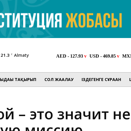
21.3
Almaty
C
ЫДАҒЫ ТАҚЫРЫП
СОЛ ЖАҒАЛАУ
ІЗДЕГЕНГЕ СҰРАҒАН
й – это значит не
ную миссию