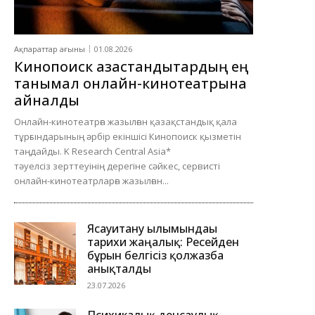
Ақпараттар ағыны
01.08.2026
Кинопоиск қазақстандықтардың ең
танымал онлайн-кинотеатрына
айналды
Онлайн-кинотеатрға жазылған қазақстандық қала
тұрғындарының әрбір екіншісі Кинопоиск қызметін
таңдайды. K Research Central Asia*
тәуелсіз зерттеуінің дерегіне сәйкес, сервисті
онлайн-кинотеатрларға жазылған...
Ясауитану ғылымындағы
тарихи жаңалық: Ресейден
бұрын белгісіз қолжазба
анықталды
23.07.2026