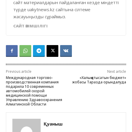
сайт материалдарын пайдаланған кезде міндетті
түрде uakytnews.kz сайтына сілтеме
жасауыңызды сұраймыз.
САЙТ ӘКІМШІЛІГІ
Previous article
Next article
Международная торгово-
«Халық қатысатын бюджет»
производственная компания
жобасы Таразда орындалуда
подарила 10 современных
автомобилей скорой
медицинской помощи
Управлению Здравоохранения
Алматинской Области
Қуаныш