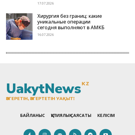
UakytNews
KZ
ӨЗГЕРЕТІН, ӨЗГЕРТЕТІН УАҚЫТ!
БАЙЛАНЫС
ҚҰПИЯЛЫҚ САЯСАТЫ
КЕЛІСІМ