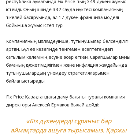
республика аумағында Fix Price-тың 349 дүкені жұмыс
істейді. Оның ішінде 332 сауда нүктесі компанияның
тікелей басқаруында, ал 17 дүкен франшиза моделі
бойынша жұмыс істеп тұр.
Компанияның мәлімдеуінше, тұтынушылар белсенділігі
артқан. Бұл өз кезегінде теңгемен есептегендегі
сатылым көлемінің өсуіне әсер еткен. Сарапшылар мұны
бағаның қолжетімділігімен және инфляция жағдайында
тұтынушылардың үнемдеу стратегияларымен
байланыстырады.
Fix Price Қазақстандағы даму бағыты туралы компания
директоры Алексей Ермаков былай дейді:
«Біз дүкендерді сұраныс бар
аймақтарда ашуға тырысамыз. Қаржы