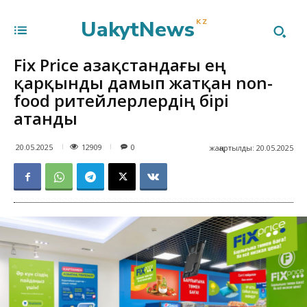
UakytNews
KZ
Fix Price Қазақстандағы ең
қарқынды дамып жатқан non-
food ритейлерлердің бірі
атанды
12909
20.05.2025
0
жаңартылды:
20.05.2025