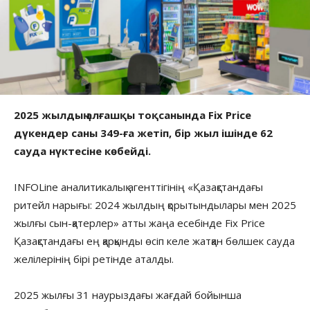
2025 жылдың алғашқы тоқсанында Fix Price
дүкендер саны 349-ға жетіп, бір жыл ішінде 62
сауда нүктесіне көбейді.
INFOLine аналитикалық агенттігінің «Қазақстандағы
ритейл нарығы: 2024 жылдың қорытындылары мен 2025
жылғы сын-қатерлер» атты жаңа есебінде Fix Price
Қазақстандағы ең қарқынды өсіп келе жатқан бөлшек сауда
желілерінің бірі ретінде аталды.
2025 жылғы 31 наурыздағы жағдай бойынша