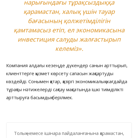
нарығындағы тұрақсыздыққа
қарамастан, халық үшін тауар
бағасының қолжетімділігін
қамтамасыз етіп, ел экономикасына
инвестиция салуды жалғастырып
келеміз».
Компания алдағы кезеңде дүкендер санын арттырып,
клиенттерге қызмет көрсету сапасын жақсартуды
көздейді. Сонымен қатар, қазіргі экономикалық жағдайда
тұрақты нәтижелерді сақтау мақсатында ішкі тиімділікті
арттыруға басымдық берілмек.
Толық немесе ішінара пайдаланғанына қарамастан,