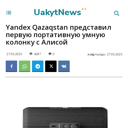
UakytNews
KZ
Yandex Qazaqstan представил
первую портативную умную
колонку с Алисой
4287
27.05.2025
0
жаңартылды:
27.05.2025