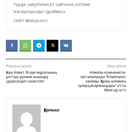
түрде uakytnews.kz сайтына сілтеме
жасауыңызды сұраймыз.
САЙТ ӘКІМШІЛІГІ
Previous article
Next article
Қожа Ахмет Ясауи мұрасының
Алмалы комьюнити-
ұлттық рухани жаңғыру
орталығында “Комплаенс
үдерісіндегі өзектілігі
ғаламы: Қаржы әлемінің
суперқаһармандары” атты
Meet-up өтті
Қуаныш