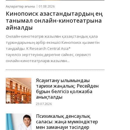
Ақпараттар ағыны
01.08.2026
Кинопоиск қазақстандықтардың ең
танымал онлайн-кинотеатрына
айналды
Онлайн-кинотеатрға жазылған қазақстандық қала
тұрғындарының әрбір екіншісі Кинопоиск қызметін
таңдайды. K Research Central Asia*
тәуелсіз зерттеуінің дерегіне сәйкес, сервисті
онлайн-кинотеатрларға жазылған...
Ясауитану ғылымындағы
тарихи жаңалық: Ресейден
бұрын белгісіз қолжазба
анықталды
23.07.2026
Психикалық денсаулық
саласы: жаңа мүмкіндіктер
мен заманауи тәсілдер