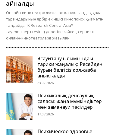
айналды
Онлайн-кинотеатрға жазылған қазақстандық қала
тұрғындарының әрбір екіншісі Кинопоиск қызметін
таңдайды. K Research Central Asia*
тәуелсіз зерттеуінің дерегіне сәйкес, сервисті
онлайн-кинотеатрларға жазылған...
Ясауитану ғылымындағы
тарихи жаңалық: Ресейден
бұрын белгісіз қолжазба
анықталды
23.07.2026
Психикалық денсаулық
саласы: жаңа мүмкіндіктер
мен заманауи тәсілдер
17.07.2026
Психическое здоровье