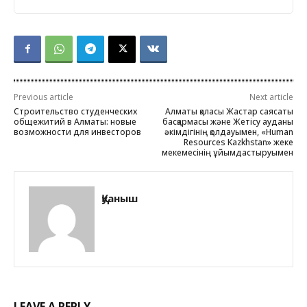
Previous article
Next article
Строительство студенческих
Алматы қаласы Жастар саясаты
общежитий в Алматы: новые
басқармасы және Жетісу ауданы
возможности для инвесторов
әкімдігінің қолдауымен, «Human
Resources Kazkhstan» жеке
мекемесінің ұйымдастыруымен
Қуаныш
LEAVE A REPLY