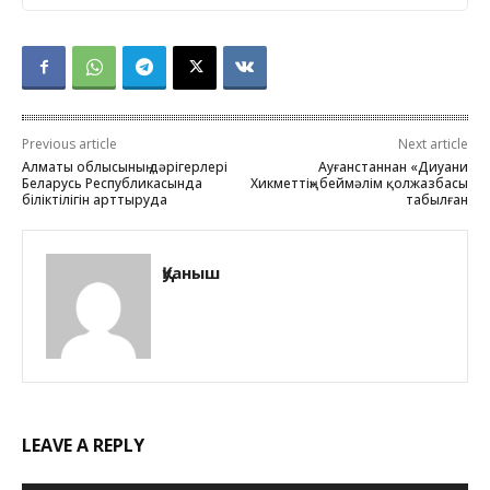
Previous article
Next article
Алматы облысының дәрігерлері
Ауғанстаннан «Диуани
Беларусь Республикасында
Хикметтің» беймәлім қолжазбасы
біліктілігін арттыруда
табылған
Қуаныш
LEAVE A REPLY