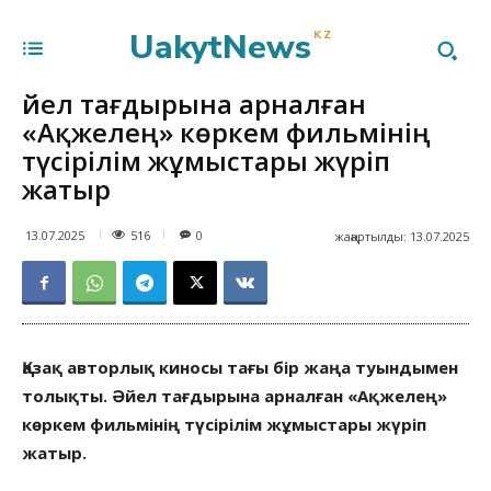
UakytNews
KZ
Әйел тағдырына арналған
«Ақжелең» көркем фильмінің
түсірілім жұмыстары жүріп
жатыр
516
13.07.2025
0
жаңартылды:
13.07.2025
Қазақ авторлық киносы тағы бір жаңа туындымен
толықты. Әйел тағдырына арналған «Ақжелең»
көркем фильмінің түсірілім жұмыстары жүріп
жатыр.