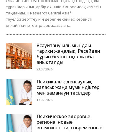
Онлайн-кинотеатрға жазылған қазақстандық қала
тұрғындарының әрбір екіншісі Кинопоиск қызметін
таңдайды. K Research Central Asia*
тәуелсіз зерттеуінің дерегіне сәйкес, сервисті
онлайн-кинотеатрларға жазылған...
Ясауитану ғылымындағы
тарихи жаңалық: Ресейден
бұрын белгісіз қолжазба
анықталды
23.07.2026
Психикалық денсаулық
саласы: жаңа мүмкіндіктер
мен заманауи тәсілдер
17.07.2026
Психическое здоровье
региона: новые
возможности, современные