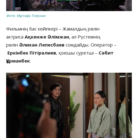
Фото: Мұстафа Тілеухан
Фильмнің бас кейіпкері – Жамалдың рөлін
актриса
Ақкенже Әлімжан
, ал Рүстемнің
рөлін
Әлихан Лепесбаев
сомдайды. Оператор –
Еркінбек Пітірәлиев
, қоюшы суретші –
Сәбит
Құрманбек
.