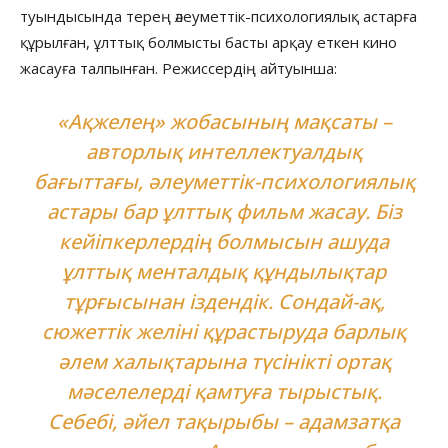
туындысында терең әлеуметтік-психологиялық астарға
құрылған, ұлттық болмысты басты арқау еткен кино
жасауға талпынған. Режиссердің айтуынша:
«Ақжелең» жобасының мақсаты –
авторлық интеллектуалдық
бағыттағы, әлеуметтік-психологиялық
астары бар ұлттық фильм жасау. Біз
кейіпкерлердің болмысын ашуда
ұлттық менталдық құндылықтар
тұрғысынан іздендік. Сондай-ақ,
сюжеттік желіні құрастыруда барлық
әлем халықтарына түсінікті ортақ
мәселелерді қамтуға тырыстық.
Себебі, әйел тақырыбы – адамзатқа