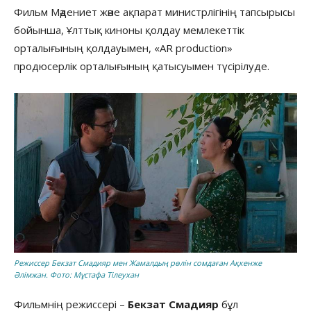
Фильм Мәдениет және ақпарат министрлігінің тапсырысы
бойынша, Ұлттық киноны қолдау мемлекеттік
орталығының қолдауымен, «AR production»
продюсерлік орталығының қатысуымен түсірілуде.
Режиссер Бекзат Смадияр мен Жамалдың рөлін сомдаған Ақкенже
Әлімжан. Фото: Мұстафа Тілеухан
Фильмнің режиссері –
Бекзат Смадияр
бұл