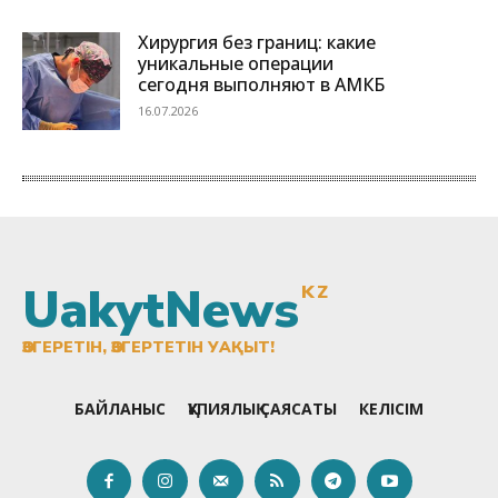
UakytNews
KZ
ӨЗГЕРЕТІН, ӨЗГЕРТЕТІН УАҚЫТ!
БАЙЛАНЫС
ҚҰПИЯЛЫҚ САЯСАТЫ
КЕЛІСІМ