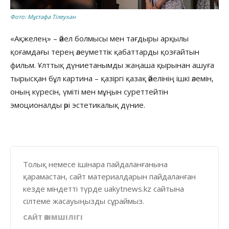
Фото: Мұстафа Тілеухан
«Ақжелең» – әйел болмысы мен тағдыры арқылы
қоғамдағы терең әлеуметтік қабаттарды қозғайтын
фильм. Ұлттық дүниетанымды жаңаша қырынан ашуға
тырысқан бұл картина – қазіргі қазақ әйелінің ішкі әлемін,
оның күресін, үміті мен мұңын суреттейтін
эмоционалды әрі эстетикалық дүние.
Толық немесе ішінара пайдаланғанына
қарамастан, сайт материалдарын пайдаланған
кезде міндетті түрде uakytnews.kz сайтына
сілтеме жасауыңызды сұраймыз.
САЙТ ӘКІМШІЛІГІ