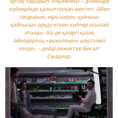
ортақ тақырып. «Ақжелең» – домбыра
күйлерінде қалыптасқан мектеп. Әйел
тағдырын, мұң-шерін, қуаныш-
қайғысын арқау еткен күйлер осылай
аталды. Біз де қазіргі қазақ
әйелдерінің «ақжелеңін» шерткіміз
келді»
, – дейді режиссер Бекзат
Смадияр.