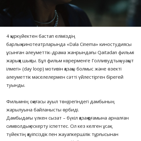
4 қыркүйектен бастап еліміздің
барлық кинотеатрларында «Dala Cinema» киностудиясы
ұсынған әлеуметтік-драма жанрындағы Qaitadan фильмі
жарыққа шықты. Бұл фильм көрерменге Голливудтық «уақыт
ілмегі» (day loop) мотивін қазақы болмыс және өзекті
әлеуметтік мәселелермен сәтті үйлестірген бірегей
туынды.
Фильмнің оқиғасы ауыл төңірегіндегі дамбының
жарылуына байланысты өрбиді.
Дамбыдағы үлкен сызат – бүкіл қазақ қоғамына арналған
символдық ескерту іспеттес. Ол кез келген ұсақ-
түйектің қауіпсіздік пен жауапкершілік тұрғысынан