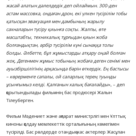
жасай алатын дәлелдедік деп ойлаймын. 300-ден
астам массовка, ондаған дрон, екі үлкен түсірілім тобы
қатысқан эвакуация мен дамбының жарылу
сахналарын түсіру қиынға соқты. Жалпы, өте
масштабты, техникалық тұрғыдан қиын жоба
болғандықтан, әрбір түсірілім күні сынаққа толы
болды. Әлбетте, бұл жұмыстарды атқару оңай болған
жоқ. Дегенмен жұмыс тобының жобаға деген сенімі мен
ауызбіршілігінің арқасында бәрін өткердік. Ең бастысы
– көрерменге сапалы, ой саларлық терең туынды
ұсынғымыз келді. Қалғанын халық бағалайды
», – деп
қорытындылады фильмнің бас продюсері Жалын
Тілеуберген.
Фильм Мәдениет және ақпарат министрлігі мен Ұлттық
киноны қолдау мемлекеттік орталығының көмегімен
түсірілді. Бас рөлдерде отандық жас актерлер Жасұлан