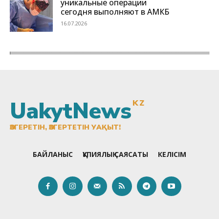
UakytNews
KZ
ӨЗГЕРЕТІН, ӨЗГЕРТЕТІН УАҚЫТ!
БАЙЛАНЫС
ҚҰПИЯЛЫҚ САЯСАТЫ
КЕЛІСІМ