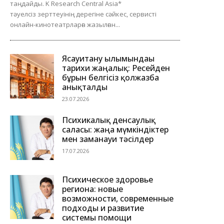
таңдайды. K Research Central Asia*
тәуелсіз зерттеуінің дерегіне сәйкес, сервисті
онлайн-кинотеатрларға жазылған...
Ясауитану ғылымындағы
тарихи жаңалық: Ресейден
бұрын белгісіз қолжазба
анықталды
23.07.2026
Психикалық денсаулық
саласы: жаңа мүмкіндіктер
мен заманауи тәсілдер
17.07.2026
Психическое здоровье
региона: новые
возможности, современные
подходы и развитие
системы помощи