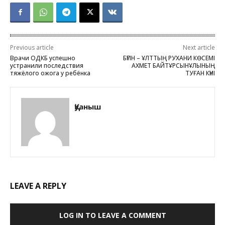
Previous article
Next article
Врачи ОДКБ успешно
БҮГІН – ҰЛТТЫҢ РУХАНИ КӨСЕМІ
устранили последствия
АХМЕТ БАЙТҰРСЫНҰЛЫНЫҢ
тяжёлого ожога у ребёнка
ТУҒАН КҮНІ
Қуаныш
LEAVE A REPLY
LOG IN TO LEAVE A COMMENT