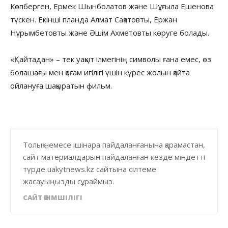
Көпберген, Ермек Шынболатов және Шұғыла Ешенова
түскен. Екінші планда Алмат Сақатовты, Ержан
Нұрымбетовты және Әшім Ахметовты көруге болады.
«Қайтадан» – тек уақыт ілмегінің символы ғана емес, өз
болашағы мен қоғам игілігі үшін күрес жолын қайта
ойлануға шақыратын фильм.
Толық немесе ішінара пайдаланғанына қарамастан,
сайт материалдарын пайдаланған кезде міндетті
түрде uakytnews.kz сайтына сілтеме
жасауыңызды сұраймыз.
САЙТ ӘКІМШІЛІГІ