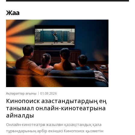
Жаңа
Ақпараттар ағыны
01.08.2026
Кинопоиск қазақстандықтардың ең
танымал онлайн-кинотеатрына
айналды
Онлайн-кинотеатрға жазылған қазақстандық қала
тұрғындарының әрбір екіншісі Кинопоиск қызметін