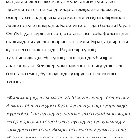
маңызды екенін жеткізеді. «Қайтадан» туындысы –
қоғамды төтенше жағдайларғанемқұрайлы қарамауға,
ескерту сигналдарына дер кезінде үн қатып, бірлікпен
әрекет етуге шақырады. Баскейіпкер – қала баласы Рауан.
Ол ҰБТ-дан сүрінген соң, ата-ананасы сабақ болсын деп
шалғайдағы ауылға апарып тастайды. Бірақ тағдыр оны
күтпеген сынаққа салады: Рауан бір күннің
тұзағына қалады. Әр күннің соңында дамбы қирап,
апат болады. Кейіпкер уақыт ілмегінен шығу үшін тек
өзін ғана емес, бүкіл ауылды құтқаруы керек екенін
түсінеді.
«Фильмнің идеясы маған 2020 жылы келді. Сол жылы
Алматы облысындағы Күрті ауылында бір түсірілімде
жүргенбіз. Сол ауылдың шетінде үлкен дамбыны көріп,
«егер жарылып кетер болса, ауылдың түгі қалмайды
ғой» деген ой келді. Ақыры осы идеяны дамыта келе,
«Қайтаданның» сценарийін жазып шықтық»,
– дейді