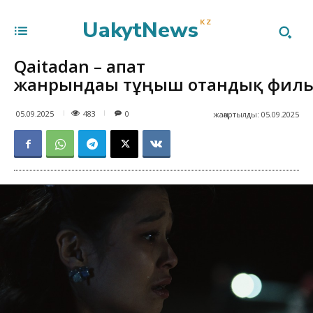
UakytNews
KZ
Qaitadan – апат
жанрындағы тұңғыш отандық фил
483
05.09.2025
0
жаңартылды:
05.09.2025