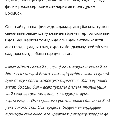
фильм режиссері және сценарий авторы Думан
Еркімбек.
Оның айтуынша, фильмде адамдардың басына түскен
сынақ, тығырықтан шығу кезіндегі әрекеттер, ой салатын
идея бар. Көркем туындыда осындай айтпай келетін
апаттардың алдын алу, оқиғаны болдырмау, себебі мен
салдары сынды бағыттар қамтылған.
«
Апат айтып келмейді. Осы фильм арқылы қандай да
бір тосын жағдай болса, еліміздің әрбір азаматы қалай
әрекет ету керегін көрсетуге тырыстық. Жалпақ тілмен
айтар болсақ, бұл – есею туралы фильм. Фильм үшін
жай ғана декорация емес, толыққанды ауыл
тұрғызылды. Оған қоюшы суретшілеріміз бас-аяғы 3 ай
уақыт жоғалтты. Осы арқылы біздің мамандардың
ауқымды ғана емес, өте креативті декорацияларды да