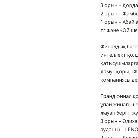
3 орын – Қордай
2 орын – Жамбы
1 орын – Абай
тг және «Ой ше
Финалдық бәсек
интеллект қолд
қатысушыларға
даму» қоры, «Ж
компаниясы дем
Гранд финал қ
ұпай жинап, ше
жауап беріп, ж
3 орын – Әлиха
ауданы) – LENO
2 орын – Құлан