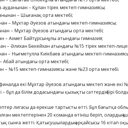
 ауданынан – Құлан тірек мектеп-гимназиясы;
нынан – Шығанақ орта мектебі;
нан – Мұхтар Әуезов атындағы мектеп-гимназиясы;
нан – Мұхтар Әуезов атындағы орта мектебі;
ан – Ахмет Байтұрсынұлы атындағы гимназия;
ан – Әлихан Бөкейхан атындағы №15 тірек мектеп-лицей
нан – Нығметулла Киікбаев атындағы мектеп-гимназияс
 Абай атындағы орта мектебі;
н – №15 мектеп-гимназиясы және №23 орта мектебі.
, финалда екі Мұхтар Әуезов атындағы мектеп және екі 
 – бұл да білім додасындағы қызықты сәттердің бірі болд
тер лигасы да ерекше тартысты өтті. Бұл бағытқа облы
ан мектептерінен 20 команда өтініш беріп, олардың іш
қтық сынға жетті. Қатысушылардың әрқайсысы 16 кітап оқ