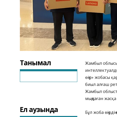
Танымал
Жамбыл облысы
интеллектуалды
өңір» жобасы қа
биыл алғаш ре
Жамбыл облыст
мыңдаған жасқа
Ел аузында
Бұл жоба өңірді