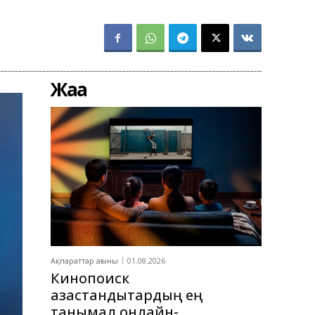
Жаңа
Ақпараттар ағыны
01.08.2026
Кинопоиск
қазақстандықтардың ең
танымал онлайн-