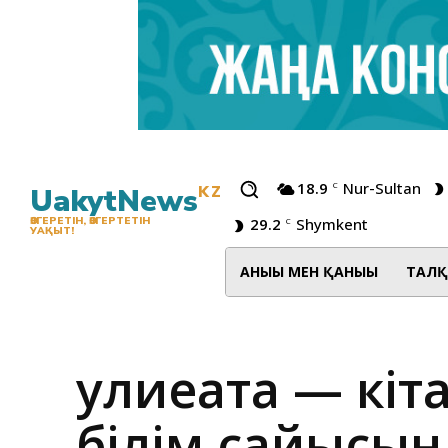
18.9
Nur-Sultan
C
UakytNews
KZ
29.2
Shymkent
ӨЗГЕРЕТІН, ӨЗГЕРТЕТІН
C
УАҚЫТ!
АНЫҒЫ МЕН ҚАНЫҒЫ
ТАЛҚ
Әулиеата — кі
білім сайысын