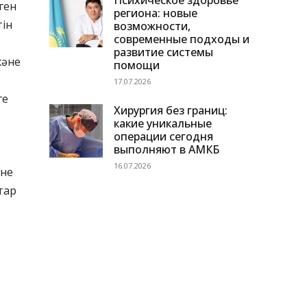
Психическое здоровье
ген
региона: новые
тін
возможности,
современные подходы и
развитие системы
және
помощи
17.07.2026
ге
Хирургия без границ:
какие уникальные
операции сегодня
выполняют в АМКБ
16.07.2026
әне
тар