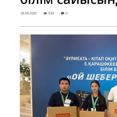
539
0
26.09.2025