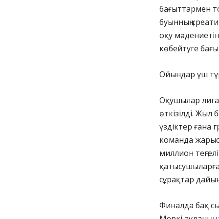
бағыттармен т
буынның креатив
оқу мәдениетін
көбейтуге бағы
Ойындар үш тү
Оқушылар лига
өткізілді. Жыл
үздіктер ғана 
команда жарысқ
миллион теңгел
қатысушыларға 
сұрақтар дайы
Финалда бақ с
Меркі ауданына