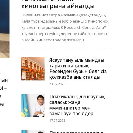
кинотеатрына айналды
Онлайн-кинотеатрға жазылған қазақстандық
қала тұрғындарының әрбір екіншісі Кинопоиск
қызметін таңдайды. K Research Central Asia*
тәуелсіз зерттеуінің дерегіне сәйкес, сервисті
онлайн-кинотеатрларға жазылған...
Ясауитану ғылымындағы
тарихи жаңалық:
Ресейден бұрын белгісіз
,
қолжазба анықталды
итын
23.07.2026
і –
а
Психикалық денсаулық
саласы: жаңа
не
мүмкіндіктер мен
заманауи тәсілдер
17.07.2026