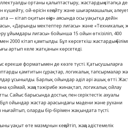
ллектуалды ортаны қалыптастыру, жастардың кітапқа де
 күшейту, ой-өрісін кеңейту және шығармашылық әлеуе
ата — кітап оқитын өңір» аясында осы уақытқа дейін
асы», «Дарынды мектептер лигасы» және «Техникалық 
 беру ұйымдары лигасы» бойынша 15 ойын өткізіліп, 400
ен 2000 кітап қамтылды. Бұл көрсеткіш жастардың білім
ығы артып келе жатқанын көрсетеді.
ыс ерекше форматымен де көзге түсті. Қатысушыларға
ыптарды қамтитын сұрақтар, логикалық тапсырмалар ж
дар ұсынылды. Барлық ойындар әділ әрі ашық өтті. Жас
қана қоймай, жаңа тәжірибе жинақтап, логикалық ойлау
тты. Сайыс барысында достық пен серіктестік ахуалы
. Бұл ойындар жастар арасындағы мәдени және рухани
нығайтып, оларды бір-бірімен жақындата түсті.
ыны уақыт өте мазмұнын кеңейтіп, жаңа әдістемелік