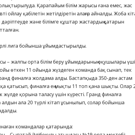
олықтырылуда. Қарапайым білім жарысы ғана емес, жас
ті ойлау қабілетін жетілдіретін алаңға айналды. Жоба кіт
 дәріптеуде және білімге құштар жастардың қатарын
тталған.
рлі лига бойынша ұйымдастырылды.
сы – жалпы орта білім беру ұйымдарының оқушылары үш
 бойы өткен 11 ойында жүздеген команда бақ сынап, тек
гранд финалға жолдама алды. Бастапқыда 350-ден астам
а қатысып, финалға ең мықты 11 топ қана шықты. Олар 
ік жүлде қорына таласу үшін күресті. Гранд финалға
алдын ала 20 түрлі кітап ұсынылып, солар бойынша
ндалды.
ынаған командалар қатарында:
н – Сыпатай Әлібекұлы атындағы №19 орта мектебі;