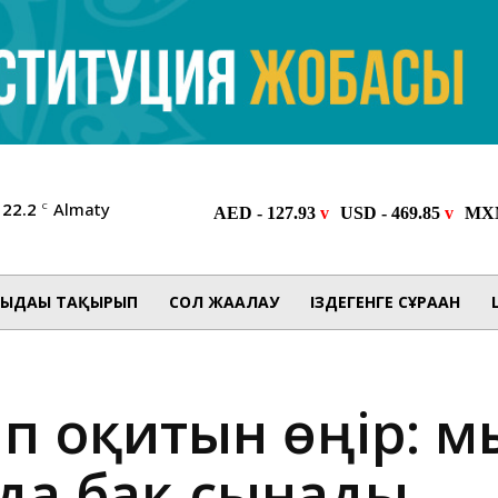
22.2
Almaty
C
ЫДАҒЫ ТАҚЫРЫП
СОЛ ЖАҒАЛАУ
ІЗДЕГЕНГЕ СҰРАҒАН
тап оқитын өңір: 
да бақ сынады