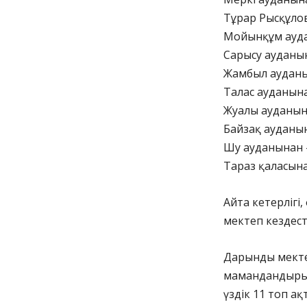
Тұрар Рысқұлов
Мойынқұм ауда
Сарысу ауданы
Жамбыл ауданы
Талас ауданын
Жуалы ауданын
Байзақ ауданы
Шу ауданынан –
Тараз қаласына
Айта кетерлігі
мектеп кездесті
Дарынды мектеп
мамандандырылғ
үздік 11 топ а