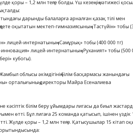
де қоры – 1,2 млн теңге болды. Үш кезеңнің нәтижесі қосы
ықталды:
атындағы дарынды балаларға арналған қазақ тілі мен
ңдете оқытатын мектеп-гимназиясының «Тастүйін» тобы (
н» лицей-интернатының «Самұрық» тобы (400 000 тг)
м-инновация» лицей-интернатының «Руханият» тобы (500 
бері» кубогы).
Жамбыл облысы әкімдігінің білім басқармасы жанындағы
ы» орталығының директоры Майра Есеналиева
е кәсіптік білім беру ұйымдары лигасы да биыл жастард
ымен өтті. Бұл лигаға 25 команда қатысып, ішінен үздік 
тті. Жүлде қоры – 1,2 млн теңге. Қатысушылар 15 кітап о
Қорытындысында: