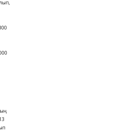
лып,
300
000
ың
13
қып