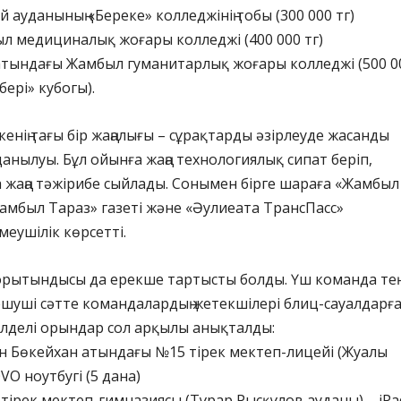
 ауданының «Береке» колледжінің тобы (300 000 тг)
л медициналық жоғары колледжі (400 000 тг)
 атындағы Жамбыл гуманитарлық жоғары колледжі (500 0
бері» кубогы).
енің тағы бір жаңалығы – сұрақтарды әзірлеуде жасанды
анылуы. Бұл ойынға жаңа технологиялық сипат беріп,
 жаңа тәжірибе сыйлады. Сонымен бірге шараға «Жамбыл
амбыл Тараз» газеті және «Әулиеата ТрансПасс»
еушілік көрсетті.
орытындысы да ерекше тартысты болды. Үш команда тең
шуші сәтте командалардың жетекшілері блиц-сауалдарғ
үлделі орындар сол арқылы анықталды:
н Бөкейхан атындағы №15 тірек мектеп-лицейі (Жуалы
VO ноутбугі (5 дана)
 тірек мектеп-гимназиясы (Тұрар Рысқұлов ауданы) – iPa