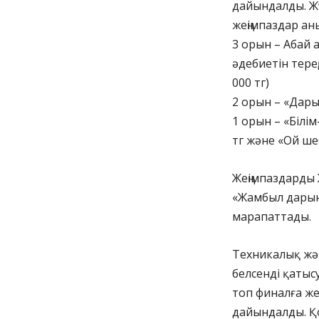
дайындалды. Жүл
жеңімпаздар ан
3 орын – Абай 
әдебиетін тере
000 тг)
2 орын – «Дары
1 орын – «Білі
тг және «Ой ше
Жеңімпаздарды 
«Жамбыл дарын
марапаттады.
Техникалық жән
белсенді қатысу
топ финалға же
дайындалды. 