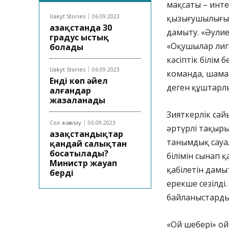
мақсаты – инте
Uakyt Stories
06.09.2023
қызығушылығын
Қазақстанда 30
дамыту. «Әулие
градус ыстық
«Оқушылар лиг
болады
кәсіптік білім
Uakyt Stories
06.09.2023
команда, шамам
Енді көп әйел
деген құштарл
алғандар
жазаланады
Зияткерлік сай
Сол жағалау
06.09.2023
әртүрлі тақыр
Қазақстандықтар
танымдық сауал
қандай салықтан
босатылады?
білімін сынап 
Министр жауап
қабілетін дамы
берді
ерекше сезілді
байланыстарды 
«Ой шебері» ой