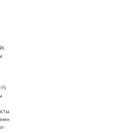
і;
ы;
№15
ы.
стың
інен
ып