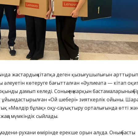
нда жастардың кітапқа деген қызығушылығын арттырып
 әлеуетін көтеруге бағытталған «Әулиеата — кітап оқ
рқынды дамып келеді. Соның ең жарқын бастамаларының бір
т ұйымдастырылған «Ой шебері» зияткерлік ойыны. Шар
ық «Мөлдір бұлақ» оқу-сауықтыру орталығында өтті жә
 жаңа мүмкіндік сыйлады.
ң мәдени-рухани өмірінде ерекше орын алуда. Оның басты