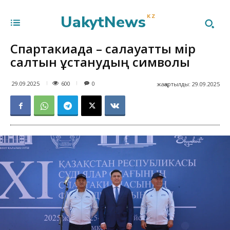
UakytNews
KZ
Спартакиада – салауатты өмір
салтын ұстанудың символы
600
29.09.2025
0
жаңартылды:
29.09.2025