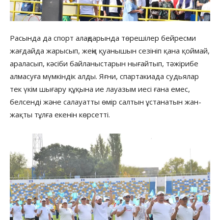
Расында да спорт алаңдарында төрешілер бейресми
жағдайда жарысып, жеңіс қуанышын сезініп қана қоймай,
араласып, кәсіби байланыстарын нығайтып, тәжірибе
алмасуға мүмкіндік алды. Яғни, спартакиада судьялар
тек үкім шығару құқына ие лауазым иесі ғана емес,
белсенді және салауатты өмір салтын ұстанатын жан-
жақты тұлға екенін көрсетті.