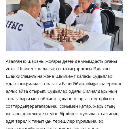
Аталған іс-шараны жоғары деңгейде ұйымдастырғаны
үшін Шымкент қалалық сотының төрағасы Әділхан
Шайхисламұлына және Шымкент қаласы Судьялар
одағының филиал төрағасы Ғани Әбдікәрімұлына ерекше
алғыс айта отырып, Судьялар одағы филиалдарының
төрағалары мен облыстық және оларға теңестірілген
соттардың төрағаларына, сонымен қатар, жарыстың
жоғары дәрежеде өтуіне бірлікпен жұмыла атсалысып,
әділ төрелік танытқан төрешілер құрамына, әр
команданың белсенді қатысушыларына және