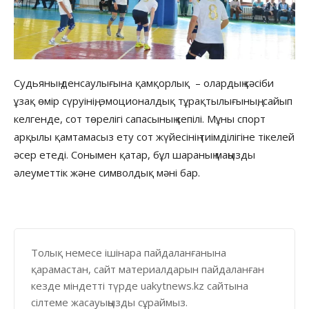
Судьяның денсаулығына қамқорлық – олардың кәсіби
ұзақ өмір сүруінің, эмоционалдық тұрақтылығының, сайып
келгенде, сот төрелігі сапасының кепілі. Мұны спорт
арқылы қамтамасыз ету сот жүйесінің тиімділігіне тікелей
әсер етеді. Сонымен қатар, бұл шараның маңызды
әлеуметтік және символдық мәні бар.
Толық немесе ішінара пайдаланғанына
қарамастан, сайт материалдарын пайдаланған
кезде міндетті түрде uakytnews.kz сайтына
сілтеме жасауыңызды сұраймыз.