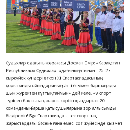
Судьялар одағының төрағасы Досжан Әмір: «Қазақстан
Республикасы Судьялар одағының атынан 25-27
қыркүйек күндері өткен XI Спартакиадасының
қорытынды ойындарының сәтті өтуімен баршаңызды
шын жүректен құттықтаймын» дей келе, «9 спорт
түрінен бақ сынап, жарыс көрігін қыздырған 20
команданың барша қатысушыларына зор алғысымды
білдіремін! Бұл Спартакиада – тек спорттық
жарыстардағы бәсеке ғана емес, сот жүйесінде қызмет