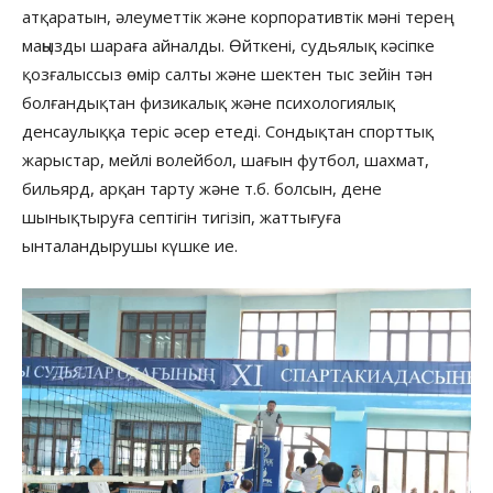
атқаратын, әлеуметтік және корпоративтік мәні терең
маңызды шараға айналды. Өйткені, судьялық кәсіпке
қозғалыссыз өмір салты және шектен тыс зейін тән
болғандықтан физикалық және психологиялық
денсаулыққа теріс әсер етеді. Сондықтан спорттық
жарыстар, мейлі волейбол, шағын футбол, шахмат,
бильярд, арқан тарту және т.б. болсын, дене
шынықтыруға септігін тигізіп, жаттығуға
ынталандырушы күшке ие.