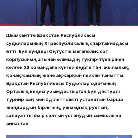
Шымкентте Қазақстан Республикасы
судьяларының ХІ республикалық спартакиадасы
өтті. Бұл күндері Оңтүстік мегаполис сот
корпусының атынан еліміздің түкпір-түкпірінен
келген 20 командаға күнгей өңірге тән жылылық,
қонақжайлық және ақжарқын пейілін танытты.
Қазақстан Республикасы Судьялар одағының
Орталық кеңесі ұйымдастырған бұл дәстүрлі
турнир заң мен әділеттілікті ұстанатын барша
жандардың бірлігінің, ұжымдық рухтың,
салауатты өмір салтын ұстанудың символына
айналған.