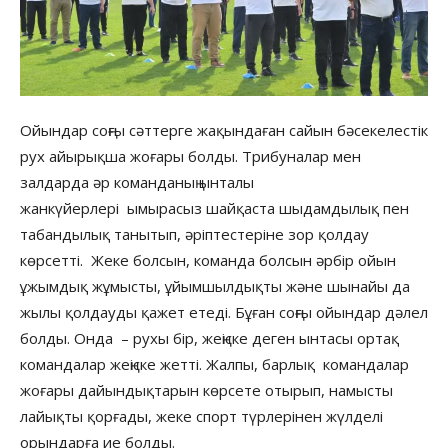
Ойындар соңғы сәттерге жақындаған сайын бәсекелестік
рух айырықша жоғары болды. Трибуналар мен
залдарда әр команданың ынталы
жанкүйерлері ымырасыз шайқаста шыдамдылық пен
табандылық танытып, әріптестеріне зор қолдау
көрсетті. Жеке болсын, команда болсын әрбір ойын
ұжымдық жұмысты, ұйымшылдықты және шынайы да
жылы қолдауды қажет етеді. Бұған соңғы ойындар дәлел
болды. Онда – рухы бір, жеңіске деген ынтасы ортақ
командалар жеңіске жетті. Жалпы, барлық командалар
жоғары дайындықтарын көрсете отырып, намысты
лайықты қорғады, жеке спорт түрлерінен жүлделі
орындарға ие болды.