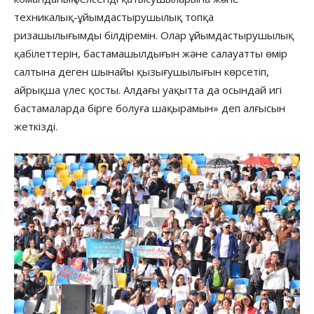
техникалық-ұйымдастырушылық топқа
ризашылығымды білдіремін. Олар ұйымдастырушылық
қабілеттерін, бастамашылдығын және салауатты өмір
салтына деген шынайы қызығушылығын көрсетіп,
айрықша үлес қосты. Алдағы уақытта да осындай игі
бастамаларда бірге болуға шақырамын» деп алғысын
жеткізді.