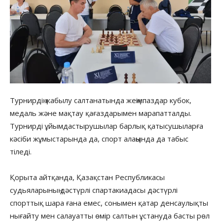
Турнирдің жабылу салтанатында жеңімпаздар кубок,
медаль және мақтау қағаздарымен марапатталды.
Турнирді ұйымдастырушылар барлық қатысушыларға
кәсіби жұмыстарында да, спорт алаңында да табыс
тіледі.
Қорыта айтқанда, Қазақстан Республикасы
судьяларының дәстүрлі спартакиадасы дәстүрлі
спорттық шара ғана емес, сонымен қатар денсаулықты
нығайту мен салауатты өмір салтын ұстануда басты рөл