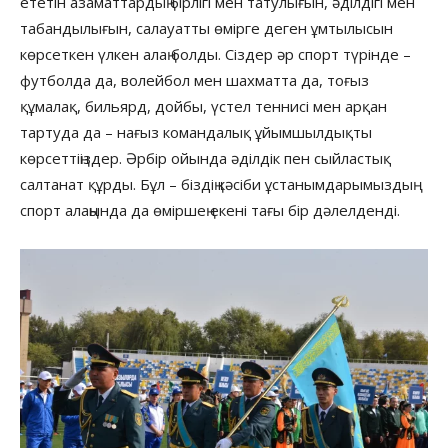
ететін азаматтардың бірлігі мен татулығын, әділдігі мен
табандылығын, салауатты өмірге деген ұмтылысын
көрсеткен үлкен алаң болды. Сіздер әр спорт түрінде –
футболда да, волейбол мен шахматта да, тоғыз
құмалақ, бильярд, дойбы, үстел теннисі мен арқан
тартуда да – нағыз командалық ұйымшылдықты
көрсеттіңіздер. Әрбір ойында әділдік пен сыйластық
салтанат құрды. Бұл – біздің кәсіби ұстанымдарымыздың
спорт алаңында да өміршең екені тағы бір дәлелденді.