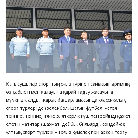
Қатысушылар спорттың тоғыз түрінен сайысып, әркімнің
өз қабілеті мен қалауына қарай таңдау жасауына
мүмкіндік алды. Жарыс бағдарламасында классикалық
спорт түрлері де (волейбол, шағын футбол, үстел
теннисі, теннис) және зияткерлік күш пен зейінді қажет
ететін матчтар (шахмат, дойбы, бильярд), сондай-ақ
ұлттық спорт түрлері – тоғыз құмалақ пен арқан тарту