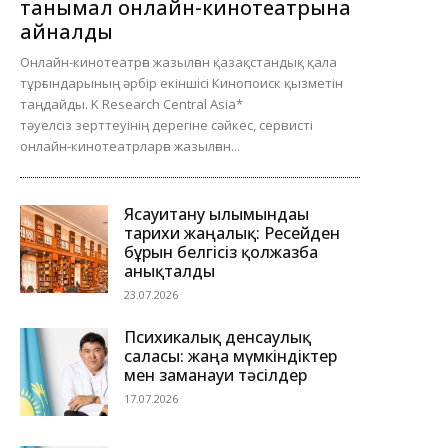
танымал онлайн-кинотеатрына
айналды
Онлайн-кинотеатрға жазылған қазақстандық қала
тұрғындарының әрбір екіншісі Кинопоиск қызметін
таңдайды. K Research Central Asia*
тәуелсіз зерттеуінің дерегіне сәйкес, сервисті
онлайн-кинотеатрларға жазылған...
Ясауитану ғылымындағы
тарихи жаңалық: Ресейден
бұрын белгісіз қолжазба
анықталды
23.07.2026
Психикалық денсаулық
саласы: жаңа мүмкіндіктер
мен заманауи тәсілдер
17.07.2026