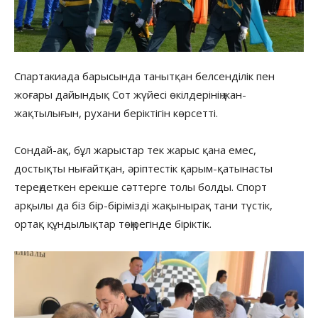
Спартакиада барысында танытқан белсенділік пен
жоғары дайындық Сот жүйесі өкілдерінің жан-
жақтылығын, рухани беріктігін көрсетті.
Сондай-ақ, бұл жарыстар тек жарыс қана емес,
достықты нығайтқан, әріптестік қарым-қатынасты
тереңдеткен ерекше сәттерге толы болды. Спорт
арқылы да біз бір-бірімізді жақынырақ тани түстік,
ортақ құндылықтар төңірегінде біріктік.