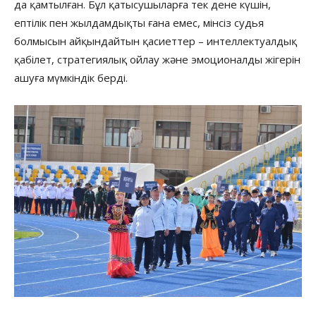
да қамтылған. Бұл қатысушыларға тек дене күшін,
ептілік пен жылдамдықты ғана емес, мінсіз судья
болмысын айқындайтын қасиеттер – интеллектуалдық
қабілет, стратегиялық ойлау және эмоционалды жігерін
ашуға мүмкіндік берді.