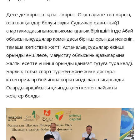
Десе де жарыстың аты – жарыс. Онда әрине топ жарып,
оза шапқандар болуы заңды. Судьялар одағының ХІ
спартакиадасының жалпыкомандалық біріншілігінде Абай
облысының судьялар командасы бірінші орынды иеленіп,
тамаша жетістікке жетті. Астаналық судьялар екінші
орынды еншілесе, Маңғыстау облысының қазыларына
жалпы есепте үшінші орынды қанағат тұтуға тура келді.
Барлық тоғыз спорт түрінен және жеке дәстүрлі
категориялар бойынша қорытындылар шығарылды.
Олардың әрқайсысы қиындықпен келген лайықты
жеңістер болды.