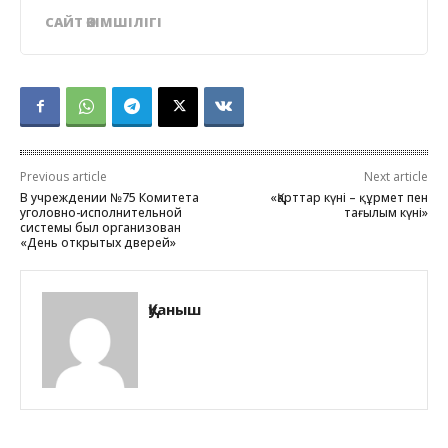
САЙТ ӘКІМШІЛІГІ
Previous article
Next article
В учреждении №75 Комитета
«Қарттар күні – құрмет пен
уголовно-исполнительной
тағылым күні»
системы был организован
«День открытых дверей»
Қуаныш