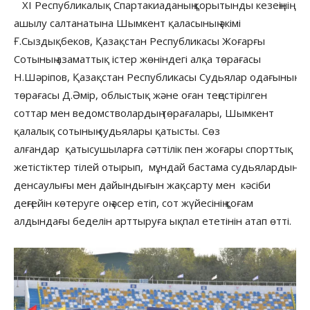
XI Республикалық Спартакиаданың қорытынды кезеңінің
ашылу салтанатына Шымкент қаласының әкімі
Ғ.Сыздықбеков, Қазақстан Республикасы Жоғарғы
Сотының азаматтық істер жөніндегі алқа төрағасы
Н.Шәріпов, Қазақстан Республикасы Судьялар одағының
төрағасы Д.Әмір, облыстық және оған теңестірілген
соттар мен ведомстволардың төрағалары, Шымкент
қалалық сотының судьялары қатысты. Сөз
алғандар қатысушыларға сәттілік пен жоғары спорттық
жетістіктер тілей отырып, мұндай бастама судьялардың
денсаулығы мен дайындығын жақсарту мен кәсіби
деңгейін көтеруге оң әсер етіп, сот жүйесінің қоғам
алдындағы беделін арттыруға ықпал ететінін атап өтті.