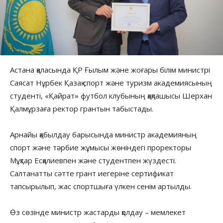
Астана қаласында ҚР Ғылым және жоғары білім министрі
Саясат Нұрбек Қазақ спорт және туризм академиясының
студенті, «Қайрат» футбол клубының қақпашысы Шерхан
Қалмұрзаға ректор грантын табыстады.
Арнайы қабылдау барысында министр академияның
спорт және тәрбие жұмысы жөніндегі проректоры
Мұқтар Есқалиевпен және студентпен жүздесті.
Салтанатты сәтте грант иегеріне сертификат
тапсырылып, жас спортшыға үлкен сенім артылды.
Өз сөзінде министр жастарды қолдау – мемлекет