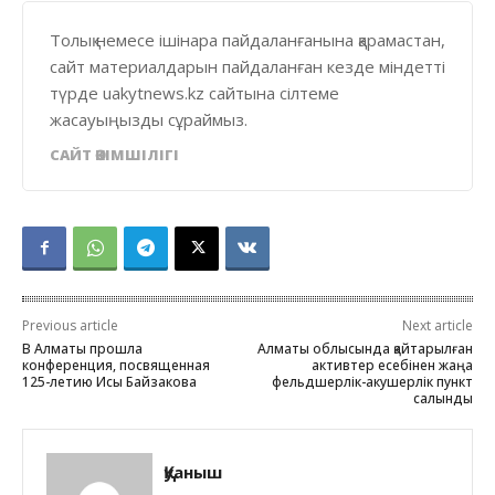
Толық немесе ішінара пайдаланғанына қарамастан,
сайт материалдарын пайдаланған кезде міндетті
түрде uakytnews.kz сайтына сілтеме
жасауыңызды сұраймыз.
САЙТ ӘКІМШІЛІГІ
Previous article
Next article
В Алматы прошла
Алматы облысында қайтарылған
конференция, посвященная
активтер есебінен жаңа
125-летию Исы Байзакова
фельдшерлік-акушерлік пункт
салынды
Қуаныш