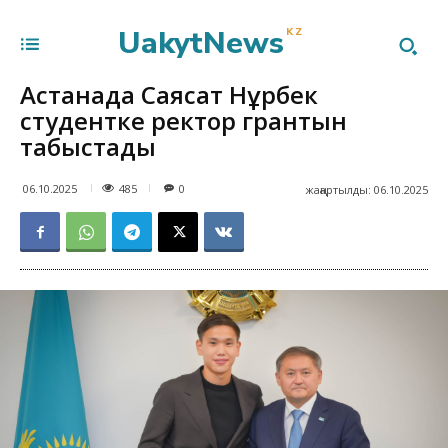
UakytNews
KZ
Астанада Саясат Нұрбек
студентке ректор грантын
табыстады
485
06.10.2025
0
жаңартылды:
06.10.2025