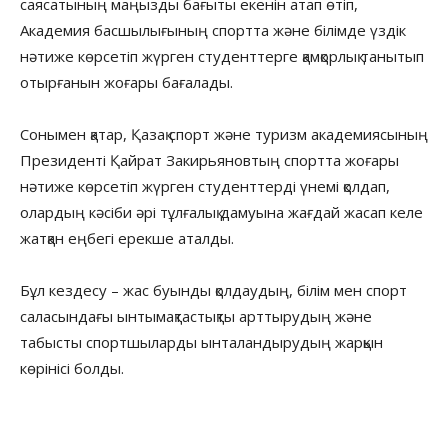
саясатының маңызды бағыты екенін атап өтіп,
Академия басшылығының спортта және білімде үздік
нәтиже көрсетіп жүрген студенттерге қамқорлық танытып
отырғанын жоғары бағалады.
Сонымен қатар, Қазақ спорт және туризм академиясының
Президенті Қайрат Закирьяновтың спортта жоғары
нәтиже көрсетіп жүрген студенттерді үнемі қолдап,
олардың кәсіби әрі тұлғалық дамуына жағдай жасап келе
жатқан еңбегі ерекше аталды.
Бұл кездесу – жас буынды қолдаудың, білім мен спорт
саласындағы ынтымақтастықты арттырудың және
табысты спортшыларды ынталандырудың жарқын
көрінісі болды.