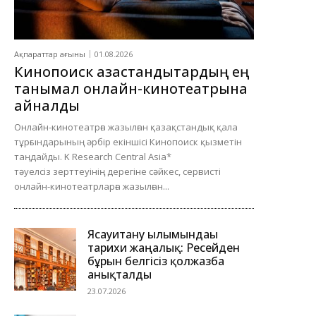
Ақпараттар ағыны
01.08.2026
Кинопоиск қазақстандықтардың ең
танымал онлайн-кинотеатрына
айналды
Онлайн-кинотеатрға жазылған қазақстандық қала
тұрғындарының әрбір екіншісі Кинопоиск қызметін
таңдайды. K Research Central Asia*
тәуелсіз зерттеуінің дерегіне сәйкес, сервисті
онлайн-кинотеатрларға жазылған...
Ясауитану ғылымындағы
тарихи жаңалық: Ресейден
бұрын белгісіз қолжазба
анықталды
23.07.2026