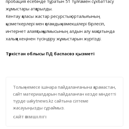
пробация есебінде тұратын 51 тұлғамен сұхбаттасу
жұмыстары атқарылды.
Кентау қаласы жастар ресурстық орталығының
қызметкерлері мен қоғамдық көмекшілері бірлесіп,
интернет алаяқтық қылмысының алдын алу мақсатында
халыққа кеңінен түсіндіру жұмыстарын жүргізді.
Түркістан облысы ПД баспасөз қызметі
Толық немесе ішінара пайдаланғанына қарамастан,
сайт материалдарын пайдаланған кезде міндетті
түрде uakytnews.kz сайтына сілтеме
жасауыңызды сұраймыз.
САЙТ ӘКІМШІЛІГІ