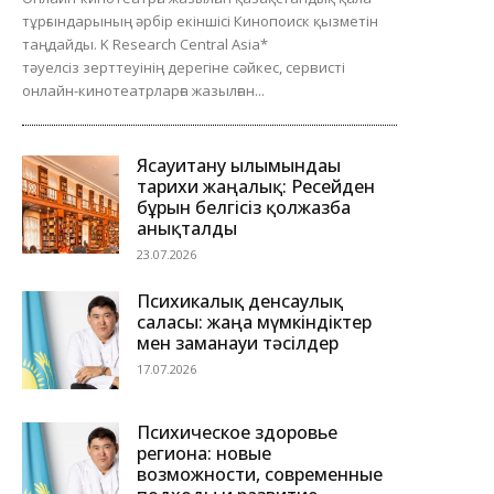
тұрғындарының әрбір екіншісі Кинопоиск қызметін
таңдайды. K Research Central Asia*
тәуелсіз зерттеуінің дерегіне сәйкес, сервисті
онлайн-кинотеатрларға жазылған...
Ясауитану ғылымындағы
тарихи жаңалық: Ресейден
бұрын белгісіз қолжазба
анықталды
23.07.2026
Психикалық денсаулық
саласы: жаңа мүмкіндіктер
мен заманауи тәсілдер
17.07.2026
Психическое здоровье
региона: новые
возможности, современные