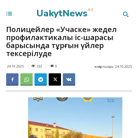
UakytNews
KZ
Полицейлер «Учаске» жедел
профилактикалық іс-шарасы
барысында тұрғын үйлер
тексерілуде
332
24.10.2025
0
жаңартылды:
24.10.2025