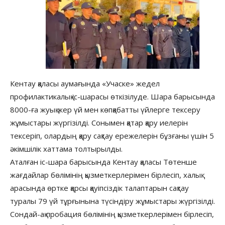
Кентау қаласы аумағында «Учаске» жедел
профилактикалық іс-шарасы өткізілуде. Шара барысында
8000-ға жуық жер үй мен көпқабатты үйлерге тексеру
жұмыстары жүргізілді. Сонымен қатар қару иелерін
тексеріп, олардың қару сақтау ережелерін бұзғаны үшін 5
әкімшілік хаттама толтырылды.
Аталған іс-шара барысында Кентау қаласы Төтенше
жағдайлар бөлімінің қызметкерлерімен бірлесіп, халық
арасында өртке қарсы қауіпсіздік талаптарын сақтау
туралы 79 үй тұрғынына түсіндіру жұмыстары жүргізілді.
Сондай-ақ пробация бөлімінің қызметкерлерімен бірлесіп,