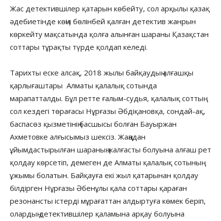
Жас детектившілер қатарын көбейту, сол арқылы қазақ
әдебиетінде көңіл бөлінбей қалған детектив жанрын
көркейту мақсатында қолға алынған шараны Қазақстан
соттары тұрақты түрде қолдап келеді.
Тарихты еске алсақ, 2018 жылы байқаудың алғашқы
қарлығаштары Алматы қалалық сотында
марапатталды. Бұл ретте ғалым-судья, қалалық соттың
сол кездегі төрағасы Нұрғазы Әбдіқановқа, сондай-ақ,
баспасөз қызметінің басшысы болған Бауыржан
Ахметовке алғысымыз шексіз. Жаңадан
ұйымдастырылған шараның жалғасты болуына алғаш рет
қолдау көрсетіп, демеген де Алматы қалалық сотының
ұжымы болатын. Байқауға екі жыл қатарынан қолдау
білдірген Нұрғазы Әбенұлы қала соттары қараған
резонансты істерді мұрағаттан алдыртуға көмек беріп,
олардың детектившілер қаламына арқау болуына