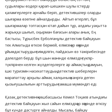
судьялары өздері қарап-шешкен шулы істерді
қаламгерлерге арнайы беріп, детектившілер оларды
шығарма өзегіне айналдырды. Айтып өтерлігі, бұл
шығармалар топтасқан кітап дайын тұр, алдағы уақытта
жарыққа шығып, оқырман бағасын алары анық. Ең
бастысы, Тұрысбек Ерболғанұлы детектив байқауын
тек Алматыда өткізе бермей, елімізің әр өңірінде
ұйымдастырудың тиімділігін, пайдасын өз тәжірибесінде
дәлелдеп берді. Бұл шын мәнінде еліміздің түкпір-
түкпірінен келген жүлдегерлерге әр аймақтың дамуын,
ішкі туризмін насихаттаудың, детектив шеберлерін
марапаттау арқылы аймақ халқының жанрға деген
қызығушылығын арттырудың тамаша мүмкіндігі еді.
Қазақ детективінің көшбасшысы Кемел Тоқаев атындағы
детектив байқауын жыл сайын еліміздің әр өңірінде өткізу
бұл күнде дәстүрге айналды. Мысалы, байқау