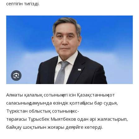
септігін тигізді.
Алматы қалалық сотының игі ісін Қазақстанның сот
саласының дамуында өзіндік қолтаңбасы бар судья,
Түркістан облыстық сотының экс-
төрағасы Тұрысбек Мыятбеков одан әрі жалғастырып,
байқау шоқтығын жоғары деңгейге көтерді.