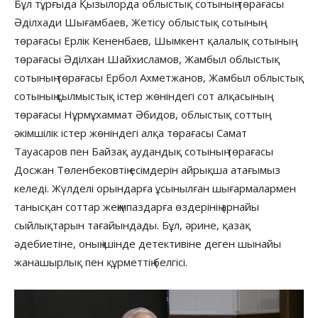
Бұл тұрғыда Қызылорда облыстық сотының төрағасы
Әділхади Шығамбаев, Жетісу облыстық сотының
төрағасы Ерлік Кененбаев, Шымкент қалалық сотының
төрағасы Әділхан Шайхисламов, Жамбыл облыстық
сотының төрағасы Ербол Ахметжанов, Жамбыл облыстық
сотының қылмыстық істер жөніндегі сот алқасының
төрағасы Нұрмұхаммат Әбидов, облыстық соттың
әкімшілік істер жөніндегі алқа төрағасы Самат
Тауасаров пен Байзақ аудандық сотының төрағасы
Досжан Төленбековтің есімдерін айрықша атағымыз
келеді. Жүлделі орындарға ұсынылған шығармалармен
танысқан соттар жеңімпаздарға өздерінің арнайы
сыйлықтарын тағайындады. Бұл, әрине, қазақ
әдебиетіне, оның ішінде детективіне деген шынайы
жанашырлық пен құрметтің белгісі.