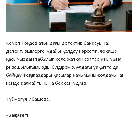
Кемел Тоқаев атындағы детектив байқауына,
детектившілерге ұдайы қолдау көрсетіп, әрқашан
қасымыздан табылып келе жатқан соттар ұжымына
ризашылығымызды білдіреміз. Алдағы уақытта да
байқау жеңімпаздары қазылар қауымының қолдауынан
кенде қалмайтынына бек сенімдіміз.
Түймегүл Ибашева,
«Заң газеті»