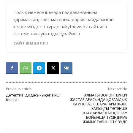
Толық немесе ішінара пайдаланғанына
қарамастан, сайт материалдарын пайдаланған
кезде міндетті түрде uakytnews.kz сайтына
сілтеме жасауыңызды сұраймыз.
САЙТ ӘКІМШІЛІГІ
Previous article
Next article
Детектив додасының сегізінші
АЛМАТЫ ВОЛОНТЕРЛЕРІ
белесі
ЖАСТАР АРАСЫНДА ҚОҒАМДЫҚ
ҚАУІПСІЗДІК ШАРАЛАРЫ ЖӘНЕ
ХАЛЫҚТЫ ТӨТЕНШЕ
ЖАҒДАЙЛАРДАН ҚОРҒАУ
БОЙЫНША ТҮСІНДІРМЕ
ЖҰМЫСТАРЫН ӨТКІЗУДЕ