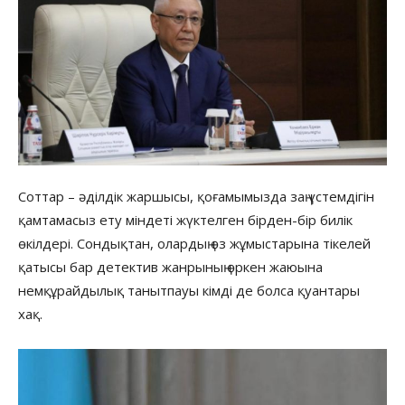
Соттар – әділдік жаршысы, қоғамымызда заң үстемдігін
қамтамасыз ету міндеті жүктелген бірден-бір билік
өкілдері. Сондықтан, олардың өз жұмыстарына тікелей
қатысы бар детектив жанрының өркен жаюына
немқұрайдылық танытпауы кімді де болса қуантары
хақ.