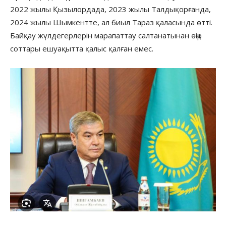
2022 жылы Қызылордада, 2023 жылы Талдықорғанда,
2024 жылы Шымкентте, ал биыл Тараз қаласында өтті.
Байқау жүлдегерлерін марапаттау салтанатынан өңір
соттары ешуақытта қалыс қалған емес.