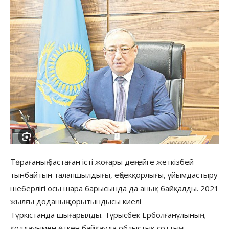
Төрағаның бастаған істі жоғары деңгейге жеткізбей
тынбайтын талапшылдығы, еңбекқорлығы, ұйымдастыру
шеберлігі осы шара барысында да анық байқалды. 2021
жылғы доданың қорытындысы киелі
Түркістанда шығарылды. Тұрысбек Ерболғанұлының
қолдауымен өткен байқауда облыстық соттың