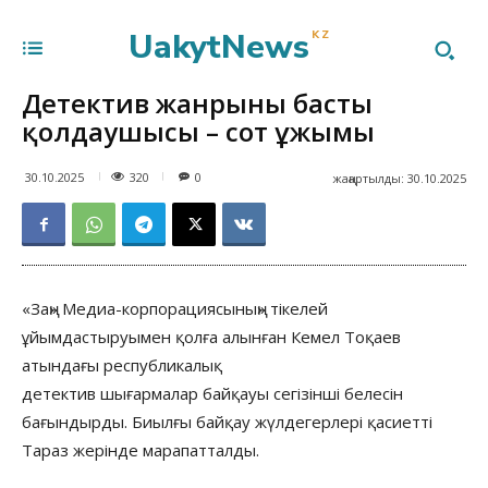
UakytNews
KZ
Детектив жанрының басты
қолдаушысы – сот ұжымы
320
30.10.2025
0
жаңартылды:
30.10.2025
«Заң» Медиа-корпорациясының» тікелей
ұйымдастыруымен қолға алынған Кемел Тоқаев
атындағы республикалық
детектив шығармалар байқауы сегізінші белесін
бағындырды. Биылғы байқау жүлдегерлері қасиетті
Тараз жерінде марапатталды.