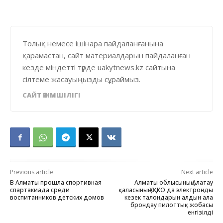
Толық немесе ішінара пайдаланғанына
қарамастан, сайт материалдарын пайдаланған
кезде міндетті түрде uakytnews.kz сайтына
сілтеме жасауыңызды сұраймыз.
САЙТ ӘКІМШІЛІГІ
Previous article
Next article
В Алматы прошла спортивная
Алматы облысының Алатау
спартакиада среди
қаласының ХҚКО да электронды
воспитанников детских домов
кезек талондарын алдын ала
брондау пилоттық жобасы
енгізілді