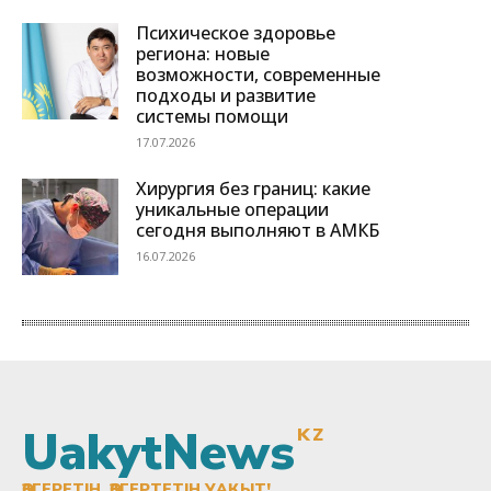
UakytNews
KZ
ӨЗГЕРЕТІН, ӨЗГЕРТЕТІН УАҚЫТ!