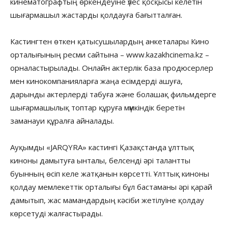
кинематографтың өркендеуіне үлес қосқысы келетін
шығармашыл жастарды қолдауға бағытталған.
Кастингтен өткен қатысушылардың анкеталары Кино
орталығының ресми сайтына – www.kazakhcinema.kz –
орналастырылады. Онлайн актерлік база продюсерлер
мен кинокомпанияларға жаңа есімдерді ашуға,
дарынды актерлерді табуға және болашақ фильмдерге
шығармашылық топтар құруға мүмкіндік беретін
заманауи құралға айналады.
Ауқымды «JARQYRA» кастингі Қазақстанда ұлттық
киноны дамытуға ынталы, белсенді әрі талантты
буынның өсіп келе жатқанын көрсетті. Ұлттық киноны
қолдау мемлекеттік орталығы бұл бастаманы әрі қарай
дамытып, жас мамандардың кәсіби жетілуіне қолдау
көрсетуді жалғастырады.