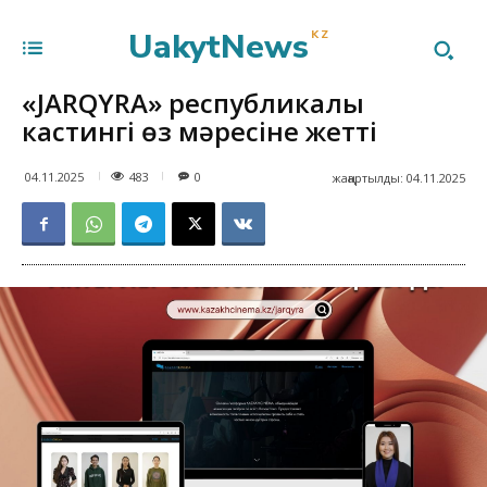
UakytNews
KZ
«JARQYRA» республикалық
кастингі өз мәресіне жетті
483
04.11.2025
0
жаңартылды:
04.11.2025