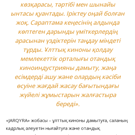
көзқарасы, тәртібі мен шынайы
ынтасы қуантады. Іріктеу оңай болған
жоқ. Сараптама кеңесінің алдында
көптеген дарынды үміткерлердің
арасынан үздіктерін таңдау міндеті
тұрды. Ұлттық киноны қолдау
мемлекеттік орталығы отандық
киноиндустрияны дамыту, жаңа
есімдерді ашу және олардың кәсіби
өсуіне жағдай жасау бағытындағы
жүйелі жұмыстарын жалғастыра
береді».
«JARQYRA» жобасы – ұлттық киноны дамытуға, саланың
кадрлық әлеуетін нығайтуға және отандық