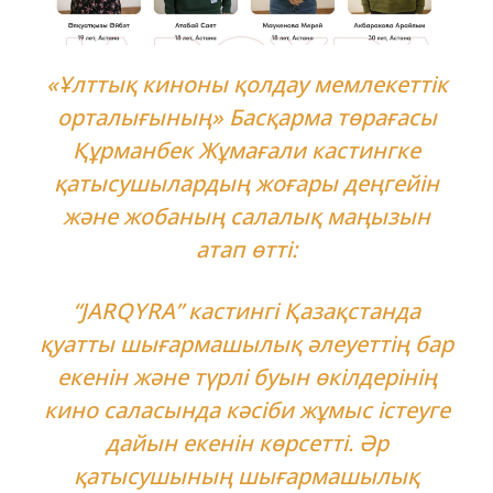
«Ұлттық киноны қолдау мемлекеттік
орталығының» Басқарма төрағасы
Құрманбек Жұмағали кастингке
қатысушылардың жоғары деңгейін
және жобаның салалық маңызын
атап өтті:
“JARQYRA” кастингі Қазақстанда
қуатты шығармашылық әлеуеттің бар
екенін және түрлі буын өкілдерінің
кино саласында кәсіби жұмыс істеуге
дайын екенін көрсетті. Әр
қатысушының шығармашылық