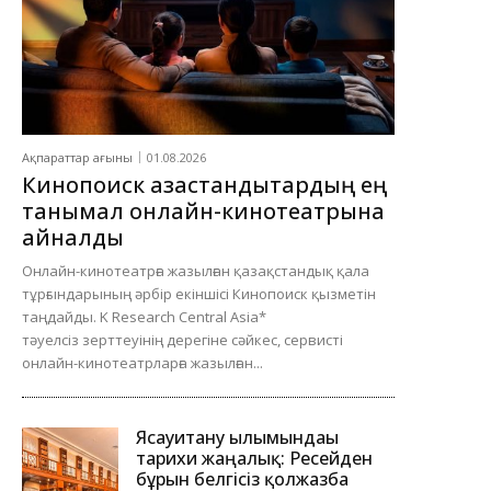
Ақпараттар ағыны
01.08.2026
Кинопоиск қазақстандықтардың ең
танымал онлайн-кинотеатрына
айналды
Онлайн-кинотеатрға жазылған қазақстандық қала
тұрғындарының әрбір екіншісі Кинопоиск қызметін
таңдайды. K Research Central Asia*
тәуелсіз зерттеуінің дерегіне сәйкес, сервисті
онлайн-кинотеатрларға жазылған...
Ясауитану ғылымындағы
тарихи жаңалық: Ресейден
бұрын белгісіз қолжазба