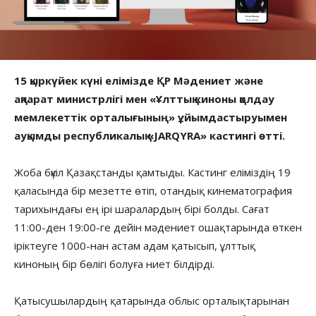
15 қыркүйек күні елімізде ҚР Мәдениет және
ақпарат министрлігі мен «Ұлттық киноны қолдау
мемлекеттік орталығының» ұйымдастыруымен
ауқымды республикалық «JARQYRA» кастингі өтті.
Жоба бүкіл Қазақстанды қамтыды. Кастинг еліміздің 19
қаласында бір мезетте өтіп, отандық кинематография
тарихындағы ең ірі шаралардың бірі болды. Сағат
11:00-ден 19:00-ге дейін мәдениет ошақтарында өткен
іріктеуге 1000-нан астам адам қатысып, ұлттық
киноның бір бөлігі болуға ниет білдірді.
Қатысушылардың қатарында облыс орталықтарынан