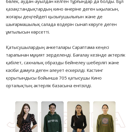
бөлек, аудан-ауылдан келген тұрғындар да болды. Бұл
қазақстандықтардың кино өнеріне деген ықыласын,
жоғары деңгейдегі қызығушылығын және де
шығармашылық салада өздерін сынап көруге деген
ұмтылысын көрсетті.
Қатысушылардың анкеталары Сараптама кеңесі
тарапынан мұқият зерделенді. Бағалау кезінде актерлік
қабілет, сахналық образды бейнелеу шеберлігі және
кәсіби дамуға деген әлеует ескерілді. Кастинг
қорытындысы бойынша 705 қатысушы Кино
орталықтың актерлік базасына енгізілді.