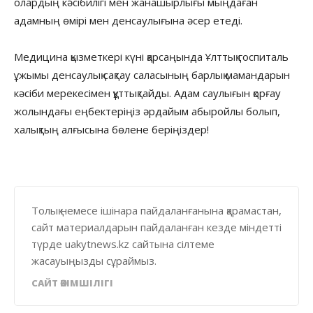
олардың кәсібилігі мен жанашырлығы мыңдаған
адамның өмірі мен денсаулығына әсер етеді.
Медицина қызметкері күні қарсаңында Ұлттық госпиталь
ұжымы денсаулық сақтау саласының барлық мамандарын
кәсіби мерекесімен құттықтайды. Адам саулығын қорғау
жолындағы еңбектеріңіз әрдайым абыройлы болып,
халықтың алғысына бөлене беріңіздер!
Толық немесе ішінара пайдаланғанына қарамастан,
сайт материалдарын пайдаланған кезде міндетті
түрде uakytnews.kz сайтына сілтеме
жасауыңызды сұраймыз.
САЙТ ӘКІМШІЛІГІ