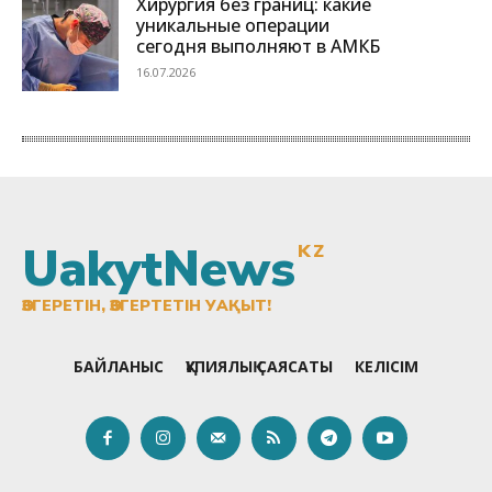
UakytNews
KZ
ӨЗГЕРЕТІН, ӨЗГЕРТЕТІН УАҚЫТ!
БАЙЛАНЫС
ҚҰПИЯЛЫҚ САЯСАТЫ
КЕЛІСІМ