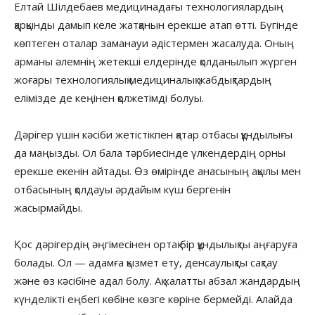
Елтай Шілдебаев медицинадағы технологиялардың
қарқынды дамып келе жатқанын ерекше атап өтті. Бүгінде
көптеген оталар заманауи әдістермен жасалуда. Оның
арманы әлемнің жетекші елдерінде қолданылып жүрген
жоғары технологиялық медициналық жабдықтардың
елімізде де кеңінен қолжетімді болуы.
Дәрігер үшін кәсіби жетістікпен қатар отбасы құндылығы
да маңызды. Ол бала тәрбиесінде үлкендердің орны
ерекше екенін айтады. Өз өмірінде анасының ақылы мен
отбасының қолдауы әрдайым күш бергенін
жасырмайды.
Қос дәрігердің әңгімесінен ортақ бір құндылықты аңғаруға
болады. Ол — адамға қызмет ету, денсаулықты сақтау
және өз кәсібіне адал болу. Ақ халатты абзал жандардың
күнделікті еңбегі көбіне көзге көріне бермейді. Алайда