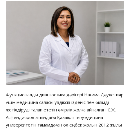
Функционалды диагностика дәрігері Нағима Дәулетияр
үшін медицина саласы үздіксіз ізденіс пен білімді
жетілдіруді талап ететін өмірлік жолға айналған. С.Ж.
Асфендияров атындағы Қазақ ұлттық медицина
университетін тәмамдаған ол еңбек жолын 2012 жылы