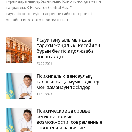
тұрғындарының әрбір екіншісі Кинопоиск қызметін
таңдайды. K Research Central Asia*
тәуелсіз зерттеуінің дерегіне сәйкес, сервисті
онлайн-кинотеатрларға жазылған...
Ясауитану ғылымындағы
тарихи жаңалық: Ресейден
бұрын белгісіз қолжазба
анықталды
23.07.2026
Психикалық денсаулық
саласы: жаңа мүмкіндіктер
мен заманауи тәсілдер
17.07.2026
Психическое здоровье
региона: новые
возможности, современные
подходы и развитие