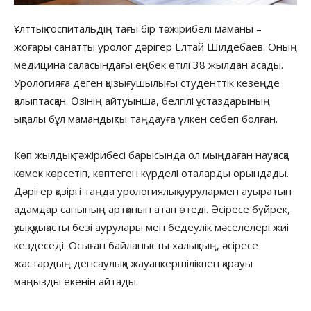
Ұлттық госпитальдің тағы бір тәжірибелі маманы –
жоғары санатты уролог дәрігер Елтай Шілдебаев. Оның
медицина саласындағы еңбек өтілі 38 жылдан асады.
Урологияға деген қызығушылығы студенттік кезеңде
қалыптасқан. Өзінің айтуынша, белгілі ұстаздарының
ықпалы бұл мамандықты таңдауға үлкен себеп болған.
Көп жылдық тәжірибесі барысында ол мыңдаған науқасқа
көмек көрсетіп, көптеген күрделі оталарды орындады.
Дәрігер қазіргі таңда урологиялық аурулармен ауыратын
адамдар санының артқанын атап өтеді. Әсіресе бүйрек,
қуық, қуықасты безі аурулары мен бедеулік мәселелері жиі
кездеседі. Осыған байланысты халықтың, әсіресе
жастардың денсаулыққа жауапкершілікпен қарауы
маңызды екенін айтады.