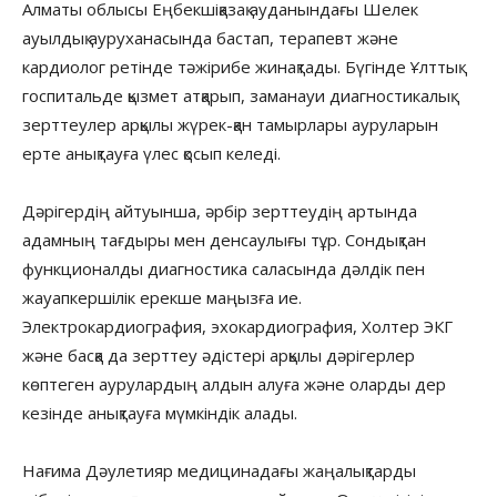
Алматы облысы Еңбекшіқазақ ауданындағы Шелек
ауылдық ауруханасында бастап, терапевт және
кардиолог ретінде тәжірибе жинақтады. Бүгінде Ұлттық
госпитальде қызмет атқарып, заманауи диагностикалық
зерттеулер арқылы жүрек-қан тамырлары ауруларын
ерте анықтауға үлес қосып келеді.
Дәрігердің айтуынша, әрбір зерттеудің артында
адамның тағдыры мен денсаулығы тұр. Сондықтан
функционалды диагностика саласында дәлдік пен
жауапкершілік ерекше маңызға ие.
Электрокардиография, эхокардиография, Холтер ЭКГ
және басқа да зерттеу әдістері арқылы дәрігерлер
көптеген аурулардың алдын алуға және оларды дер
кезінде анықтауға мүмкіндік алады.
Нағима Дәулетияр медицинадағы жаңалықтарды