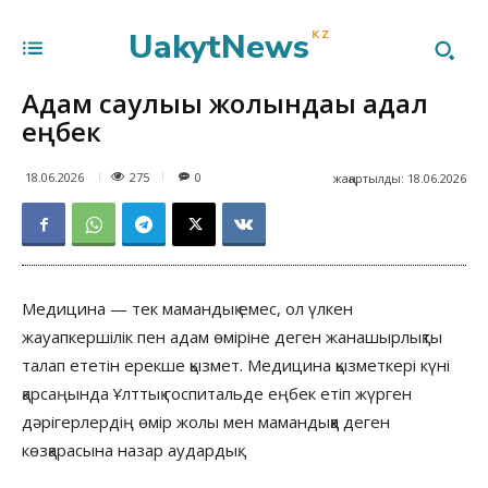
UakytNews
KZ
Адам саулығы жолындағы адал
еңбек
275
18.06.2026
0
жаңартылды:
18.06.2026
Медицина — тек мамандық емес, ол үлкен
жауапкершілік пен адам өміріне деген жанашырлықты
талап ететін ерекше қызмет. Медицина қызметкері күні
қарсаңында Ұлттық госпитальде еңбек етіп жүрген
дәрігерлердің өмір жолы мен мамандыққа деген
көзқарасына назар аудардық.