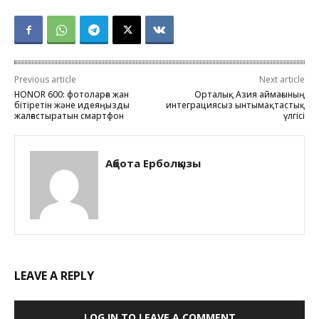
Previous article
Next article
HONOR 600: фотоларға жан
Орталық Азия аймағының
бітіретін және идеяңызды
интеграциясыз ынтымақтастық
жалғастыратын смартфон
үлгісі
Ақбота Ерболқызы
LEAVE A REPLY
LOG IN TO LEAVE A COMMENT