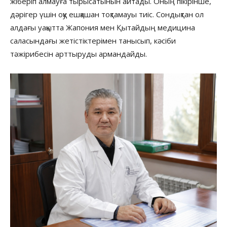
жіберіп алмауға тырысатынын айтады. Оның пікірінше,
дәрігер үшін оқу ешқашан тоқтамауы тиіс. Сондықтан ол
алдағы уақытта Жапония мен Қытайдың медицина
саласындағы жетістіктерімен танысып, кәсіби
тәжірибесін арттыруды армандайды.