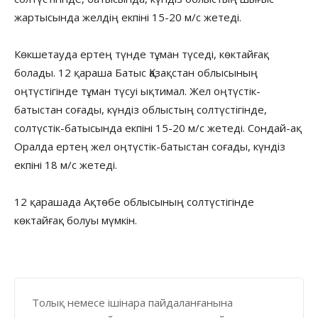
жартысында желдің екпіні 15-20 м/с жетеді.
Көкшетауда ертең түнде тұман түседі, көктайғақ
болады. 12 қараша Батыс Қазақстан облысының
оңтүстігінде тұман түсуі ықтимал. Жел оңтүстік-
батыстан соғады, күндіз облыстың солтүстігінде,
солтүстік-батысында екпіні 15-20 м/с жетеді. Сондай-ақ
Оралда ертең жел оңтүстік-батыстан соғады, күндіз
екпіні 18 м/с жетеді.
12 қарашада Ақтөбе облысының солтүстігінде
көктайғақ болуы мүмкін.
Толық немесе ішінара пайдаланғанына