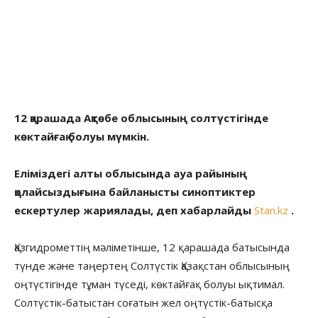
12 қарашада Ақтөбе облысының солтүстігінде
көктайғақ болуы мүмкін.
Еліміздегі алты облысында ауа райының
қолайсыздығына байланысты синоптиктер
ескертулер жариялады, деп хабарлайды
Stan.kz
.
Қазгидрометтің мәліметінше, 12 қарашада батысында
түнде және таңертең Солтүстік Қазақстан облысының
оңтүстігінде тұман түседі, көктайғақ болуы ықтимал.
Солтүстік-батыстан соғатын жел оңтүстік-батысқа