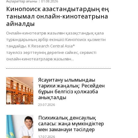
Ақпараттар ағыны
01.08.2026
Кинопоиск қазақстандықтардың ең
танымал онлайн-кинотеатрына
айналды
Онлайн-кинотеатрға жазылған қазақстандық қала
тұрғындарының әрбір екіншісі Кинопоиск қызметін
таңдайды. K Research Central Asia*
тәуелсіз зерттеуінің дерегіне сәйкес, сервисті
онлайн-кинотеатрларға жазылған...
Ясауитану ғылымындағы
тарихи жаңалық: Ресейден
бұрын белгісіз қолжазба
анықталды
23.07.2026
Психикалық денсаулық
саласы: жаңа мүмкіндіктер
мен заманауи тәсілдер
17.07.2026