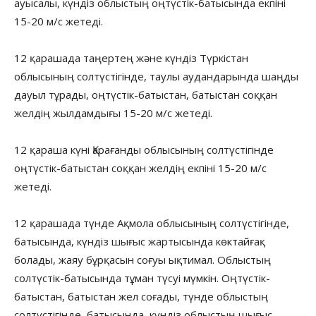
ауысалы, күндіз облыстың оңтүстік-батысында екпіні
15-20 м/с жетеді.
12 қарашада таңертең және күндіз Түркістан
облысының солтүстігінде, таулы аудандарында шаңды
дауыл тұрады, оңтүстік-батыстан, батыстан соққан
желдің жылдамдығы 15-20 м/с жетеді.
12 қараша күні Қарағанды облысының солтүстігінде
оңтүстік-батыстан соққан желдің екпіні 15-20 м/с
жетеді.
12 қарашада түнде Ақмола облысының солтүстігінде,
батысында, күндіз шығыс жартысында көктайғақ
болады, жаяу бұрқасын соғуы ықтимал. Облыстың
солтүстік-батысында тұман түсуі мүмкін. Оңтүстік-
батыстан, батыстан жел соғады, түнде облыстың
солтүстігінде, батысында, күндіз облыстың шығыс