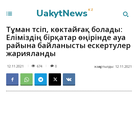
UakytNews
KZ
Тұман түсіп, көктайғақ болады:
Еліміздің бірқатар өңірінде ауа
райына байланысты ескертулер
жарияланды
674
12.11.2021
0
жаңартылды:
12.11.2021