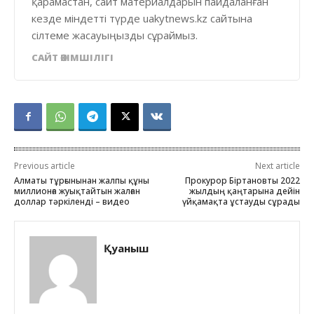
қарамастан, сайт материалдарын пайдаланған
кезде міндетті түрде uakytnews.kz сайтына
сілтеме жасауыңызды сұраймыз.
САЙТ ӘКІМШІЛІГІ
Previous article
Next article
Алматы тұрғынынан жалпы құны
Прокурор Біртановты 2022
миллионға жуықтайтын жалған
жылдың қаңтарына дейін
доллар тәркіленді – видео
үйқамақта ұстауды сұрады
Қуаныш