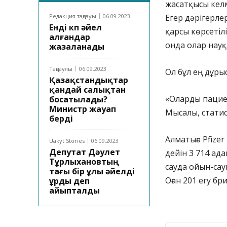
жасатқысы келм
Редакция таңдауы
06.09.2023
Егер дәрігерле
Енді көп әйел
қарсы көрсетіл
алғандар
онда олар науқ
жазаланады
Таңдаулы
06.09.2023
Ол бұл ең дұры
Қазақстандықтар
қандай салықтан
«Оларды пацие
босатылады?
Министр жауап
Мысалы, статист
берді
Алматыға Pfize
Uakyt Stories
06.09.2023
Депутат Дәулет
дейін 3 714 ад
Тұрлыхановтың
сауда ойын-сау
тағы бір ұлы әйелді
Оған 201 егу б
ұрды деп
айыпталды