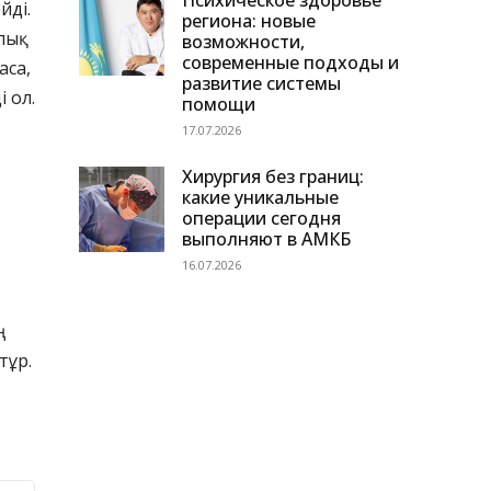
Психическое здоровье
йді.
региона: новые
алық
возможности,
современные подходы и
аса,
развитие системы
 ол.
помощи
17.07.2026
Хирургия без границ:
какие уникальные
операции сегодня
выполняют в АМКБ
16.07.2026
ң
тұр.