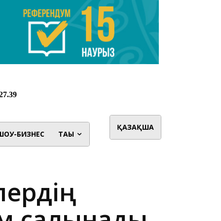
ҚАЗАҚША
ШОУ-БИЗНЕС
ТАҒЫ
лердің
ым салынады