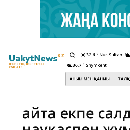
32.6
Nur-Sultan
C
UakytNews
KZ
36.7
Shymkent
ӨЗГЕРЕТІН, ӨЗГЕРТЕТІН
C
УАҚЫТ!
АНЫҒЫ МЕН ҚАНЫҒЫ
ТАЛҚ
Қайта екпе са
науқаспен жұ