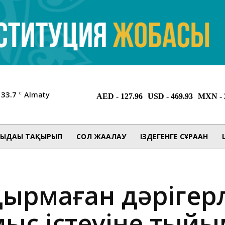
33.7
Almaty
C
ЫДАҒЫ ТАҚЫРЫП
СОЛ ЖАҒАЛАУ
ІЗДЕГЕНГЕ СҰРАҒАН
лдырмаған дәрігер
мыс істеуіне тый