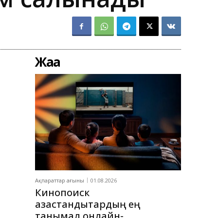
Жаңа
Ақпараттар ағыны
01.08.2026
Кинопоиск
қазақстандықтардың ең
танымал онлайн-