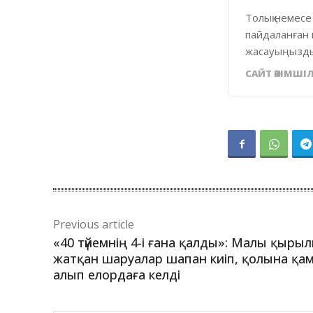
Толық немесе
пайдаланған 
жасауыңызды
САЙТ ӘКІМШІЛ
Previous article
«40 түйемнің 4-і ғана қалды»: Малы қыры
жатқан шаруалар шапан киіп, қолына қ
алып елордаға келді