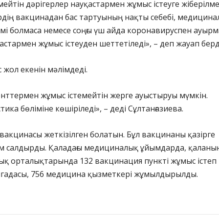
ейтін дәрігерлер науқастармен жұмыс істеуге жіберілме
рдің вакцинадан бас тартуының нақты себебі, медицин
імі болмаса немесе соңғы үш айда коронавируспен ауырм
астармен жұмыс істеуден шеттетіледі», – деп жауап берді
с жол екенін мәлімдеді.
нттермен жұмыс істемейтін жерге ауыстыруы мүмкін.
ика бөліміне көшіріледі», – деді Сұлтанғазиева.
r вакцинасы жеткізілген болатын. Бұл вакцинаны қазірге
ам салдырды. Қаладағы медициналық ұйымдарда, қаланы
ық орталықтарында 132 вакцинация пункті жұмыс істеп 
ригадасы, 756 медицина қызметкері жұмылдырылды.