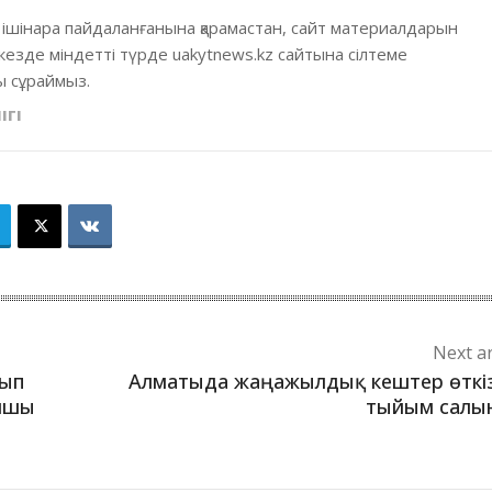
 ішінара пайдаланғанына қарамастан, сайт материалдарын
кезде міндетті түрде uakytnews.kz сайтына сілтеме
 сұраймыз.
ІГІ
Next ar
лып
Алматыда жаңажылдық кештер өткі
амшы
тыйым салы