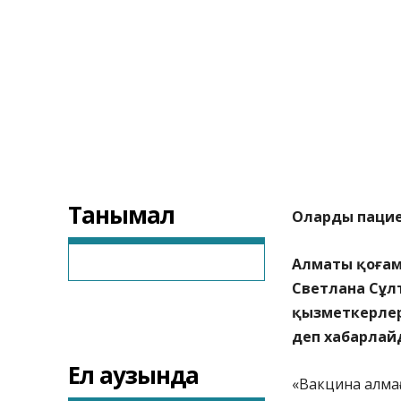
Танымал
Оларды пацие
Алматы қоға
Светлана Сұл
қызметкерлер
деп хабарла
Ел аузында
«Вакцина алмағ