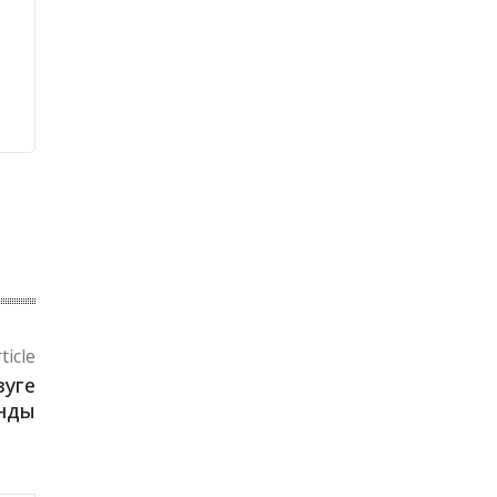
ticle
зуге
нды