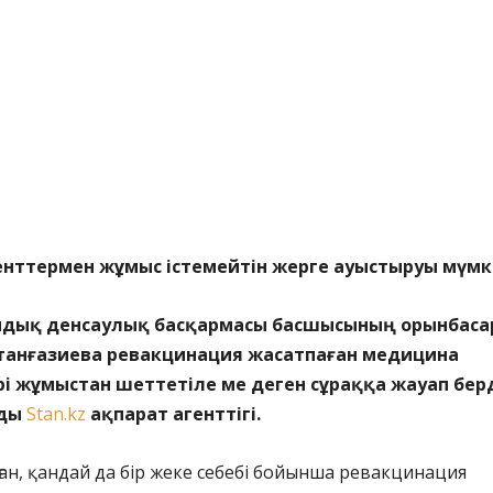
нттермен жұмыс істемейтін жерге ауыстыруы мүмкі
мдық денсаулық басқармасы басшысының орынбаса
танғазиева ревакцинация жасатпаған медицина
і жұмыстан шеттетіле ме деген сұраққа жауап берд
йды
Stan.kz
ақпарат агенттігі.
ан, қандай да бір жеке себебі бойынша ревакцинация