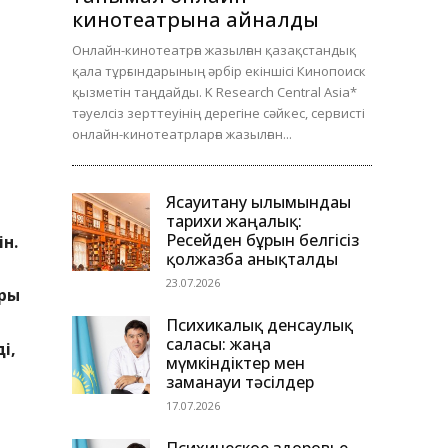
кинотеатрына айналды
Онлайн-кинотеатрға жазылған қазақстандық
қала тұрғындарының әрбір екіншісі Кинопоиск
қызметін таңдайды. K Research Central Asia*
тәуелсіз зерттеуінің дерегіне сәйкес, сервисті
онлайн-кинотеатрларға жазылған...
Ясауитану ғылымындағы
тарихи жаңалық:
Ресейден бұрын белгісіз
н.
қолжазба анықталды
23.07.2026
ры
Психикалық денсаулық
саласы: жаңа
і,
мүмкіндіктер мен
заманауи тәсілдер
17.07.2026