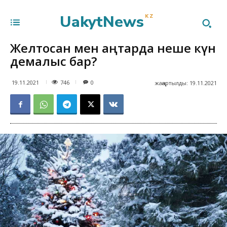
UakytNews
KZ
Желтоқсан мен қаңтарда неше күн
демалыс бар?
746
19.11.2021
0
жаңартылды:
19.11.2021