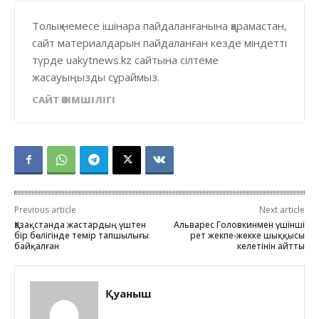
Толық немесе ішінара пайдаланғанына қарамастан,
сайт материалдарын пайдаланған кезде міндетті
түрде uakytnews.kz сайтына сілтеме
жасауыңызды сұраймыз.
САЙТ ӘКІМШІЛІГІ
Previous article
Next article
Қазақстанда жастардың үштен
Альварес Головкинмен үшінші
бір бөлігінде темір тапшылығы
рет жекпе-жекке шыққысы
байқалған
келетінін айтты
Қуаныш