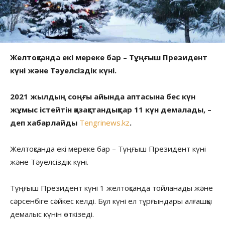
Желтоқсанда екі мереке бар – Тұңғыш Президент
күні және Тәуелсіздік күні.
2021 жылдың соңғы айында аптасына бес күн
жұмыс істейтін қазақстандықтар 11 күн демалады, –
деп хабарлайды
Tengrinews.kz
.
Желтоқсанда екі мереке бар – Тұңғыш Президент күні
және Тәуелсіздік күні.
Тұңғыш Президент күні 1 желтоқсанда тойланады және
сәрсенбіге сәйкес келді. Бұл күні ел тұрғындары алғашқы
демалыс күнін өткізеді.