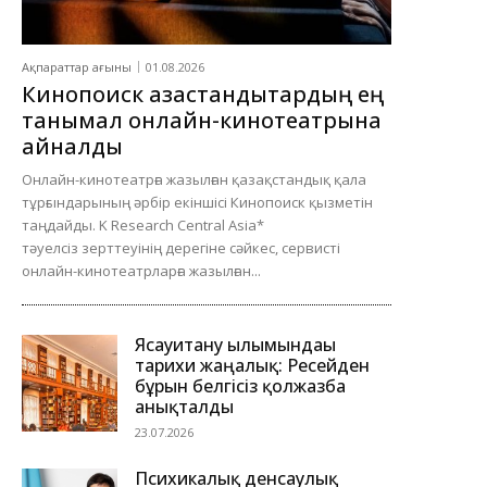
Ақпараттар ағыны
01.08.2026
Кинопоиск қазақстандықтардың ең
танымал онлайн-кинотеатрына
айналды
Онлайн-кинотеатрға жазылған қазақстандық қала
тұрғындарының әрбір екіншісі Кинопоиск қызметін
таңдайды. K Research Central Asia*
тәуелсіз зерттеуінің дерегіне сәйкес, сервисті
онлайн-кинотеатрларға жазылған...
Ясауитану ғылымындағы
тарихи жаңалық: Ресейден
бұрын белгісіз қолжазба
анықталды
23.07.2026
Психикалық денсаулық