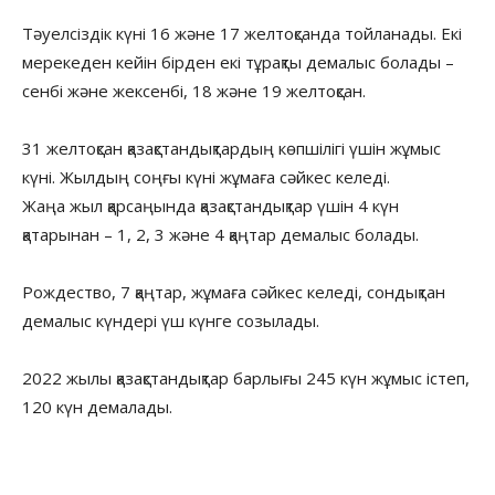
Тәуелсіздік күні 16 және 17 желтоқсанда тойланады. Екі
мерекеден кейін бірден екі тұрақты демалыс болады –
сенбі және жексенбі, 18 және 19 желтоқсан.
31 желтоқсан қазақстандықтардың көпшілігі үшін жұмыс
күні. Жылдың соңғы күні жұмаға сәйкес келеді.
Жаңа жыл қарсаңында қазақстандықтар үшін 4 күн
қатарынан – 1, 2, 3 және 4 қаңтар демалыс болады.
Рождество, 7 қаңтар, жұмаға сәйкес келеді, сондықтан
демалыс күндері үш күнге созылады.
2022 жылы қазақстандықтар барлығы 245 күн жұмыс істеп,
120 күн демалады.