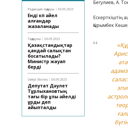
Бегулиев, А. То
Редакция таңдауы
06.09.2023
Енді көп әйел
Ескерткіштің 
алғандар
Қырымбек Көше
жазаланады
Таңдаулы
06.09.2023
«Құ
Қазақстандықтар
қандай салықтан
Арис
босатылады?
Министр жауап
ата
берді
адамз
салас
Uakyt Stories
06.09.2023
Депутат Дәулет
эпи
Тұрлыхановтың
астрол
тағы бір ұлы әйелді
ұрды деп
тео
айыпталды
ғал
бүгі