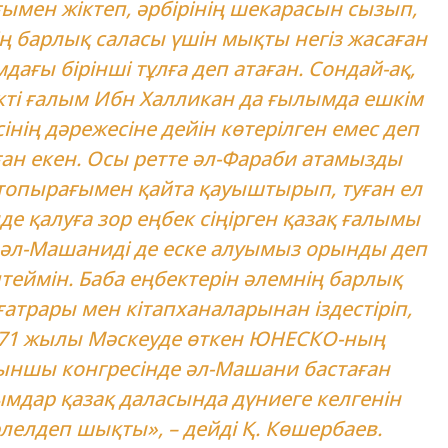
ымен жіктеп, әрбірінің шекарасын сызып,
ің барлық саласы үшін мықты негіз жасаған
дағы бірінші тұлға деп атаған. Сондай-ақ,
кті ғалым Ибн Халликан да ғылымда ешкім
сінің дәрежесіне дейін көтерілген емес деп
ан екен. Осы ретте әл-Фараби атамызды
 топырағымен қайта қауыштырып, туған ел
де қалуға зор еңбек сіңірген қазақ ғалымы
әл-Машаниді де еске алуымыз орынды деп
теймін. Баба еңбектерін әлемнің барлық
атрары мен кітапханаларынан іздестіріп,
71 жылы Мәскеуде өткен ЮНЕСКО-ның
ыншы конгресінде әл-Машани бастаған
ымдар қазақ даласында дүниеге келгенін
лелдеп шықты», – дейді Қ. Көшербаев.