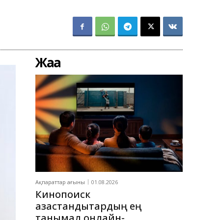
Жаңа
Ақпараттар ағыны
01.08.2026
Кинопоиск
қазақстандықтардың ең
танымал онлайн-