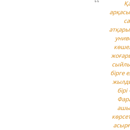
Қа
арқасы
са
атқары
унив
көшел
жоғар
сыйлы
бірге е
жылды
бірі
Фара
ашы
көрсет
асырғ