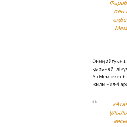
Фараб
пен 
еңбе
Мемл
Оның айтуынша,
қыры» әйгілі ғ
Ал Мемлекет б
жылы – әл-Фар
«Ата
ұлылы
аясы