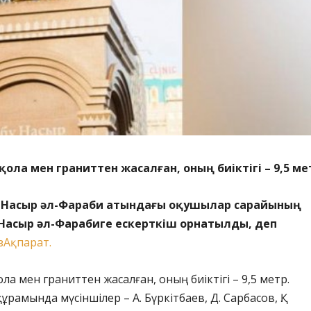
қола мен граниттен жасалған, оның биіктігі – 9,5 ме
 Насыр әл-Фараби атындағы оқушылар сарайының
Насыр әл-Фарабиге ескерткіш орнатылды, деп
азАқпарат.
ола мен граниттен жасалған, оның биіктігі – 9,5 метр.
рамында мүсіншілер – А. Бүркітбаев, Д. Сарбасов, Қ.