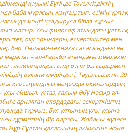
дірменді қауым! Бүгінде Тәуелсіздіктің
нда баба мұрасын жаңғыртып, есімін ұрпақ
насында мәңгі қалдыруда біраз жұмыс
лып жатыр. Ұлы философ атындағы ұлттық
ерситет, оқу орындары, ескерткіштер мен
ер бар. Ғылыми-техника саласындағы ең
ы марапат – әл-Фараби атындағы мемлекет
ғы тағайындалды. Енді бүгін біз сіздермен
ліміздің рухани өміріндегі, Тәуелсіздіктің 30
ғы қарсаңындағы маңызды оқиғалардың
 – ұлы ойшыл, ұстаз, ғалым Әбу Насыр әл-
биге арналған елордадағы ескерткіштің
луында тұрмыз. Бұл ұлтының ұлы ұлына
кен құрметінің бір парасы. Жобаны жүзеге
ан Нұр-Сұлтан қаласының әкімдігіне және