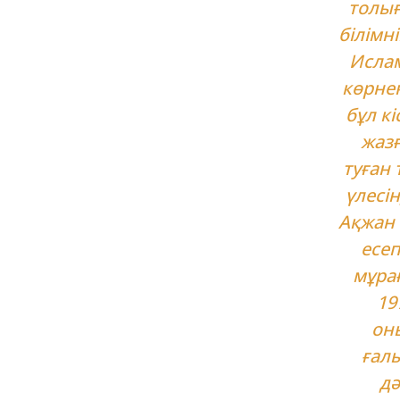
толығ
білімн
Ислам
көрне
бұл кі
жазғ
туған
үлесін
Ақжан 
есеп
мұрағ
19
он
ғал
дә