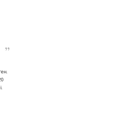
ен.
20
і.