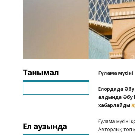
Танымал
Ғұлама мүсіні 
Елордада Әбу
алдында Әбу 
хабарлайды
Қ
Ғұлама мүсіні қ
Ел аузында
Авторлық топ құ