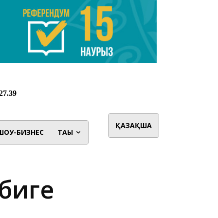
ҚАЗАҚША
ШОУ-БИЗНЕС
ТАҒЫ
абиге