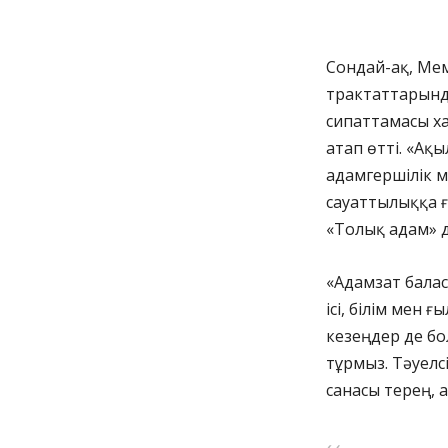
Сондай-ақ, Мем
трактаттарынд
сипаттамасы х
атап өтті. «Ақы
адамгершілік 
сауаттылыққа 
«Толық адам» д
«Адамзат балас
ісі, білім мен
кезеңдер де бо
тұрмыз. Тәуелс
санасы терең, 