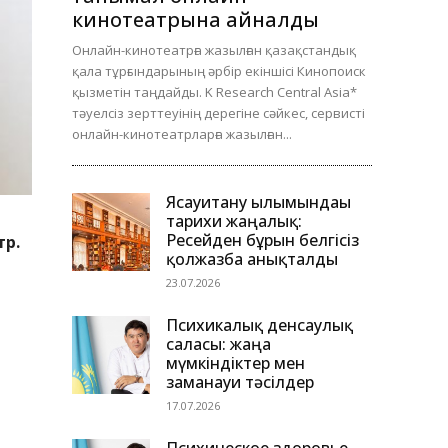
кинотеатрына айналды
Онлайн-кинотеатрға жазылған қазақстандық
қала тұрғындарының әрбір екіншісі Кинопоиск
қызметін таңдайды. K Research Central Asia*
тәуелсіз зерттеуінің дерегіне сәйкес, сервисті
онлайн-кинотеатрларға жазылған...
Ясауитану ғылымындағы
тарихи жаңалық:
Ресейден бұрын белгісіз
тр.
қолжазба анықталды
23.07.2026
Психикалық денсаулық
саласы: жаңа
мүмкіндіктер мен
заманауи тәсілдер
17.07.2026