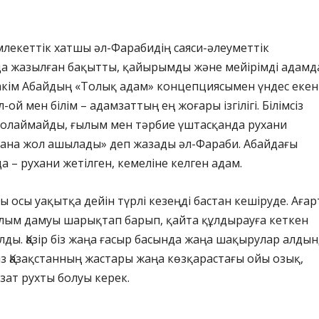
лекеттік хатшы әл-Фарабидің саяси-әлеуметтік
а жазылған бақытты, қайырымды және мейірімді адамд
акім Абайдың «Толық адам» концепциясымен үндес екен
л-ой мен білім – адамзаттың ең жоғары ізгілігі. Білімсіз
молаймайды, ғылым мен тәрбие үштасқанда рухани
ғана жол ашылады» деп жазады әл-Фараби. Абайдағы
а – рухани жетілген, кемеліне келген адам.
ы осы уақытқа дейін түрлі кезеңді бастан кешіруде. Ағар
 ғылым дамуы шарықтап барып, қайта құлдырауға кеткен
лды. Қазір біз жаңа ғасыр басында жаңа шақырулар алды
із Қазақстанның жастары жаңа көзқарастағы ойы озық,
азат рухты болуы керек.