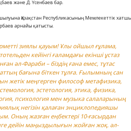
қбаев және Д. Үсенбаев бар.
ашылуына Қазақстан Республикасының Мемлекеттік хатш
рбаев арнайы қатысты.
рметті зиялы қауым! Ұлы ойшыл ғұлама,
тотельден кейінгі ғаламдағы екінші ұстаз
нған әл-Фараби – біздің ғана емес, тұтас
аттың бағына біткен тұлға. Ғылымның сан
ын жетік меңгерген философ метафизика,
стемология, эстетология, этика, физика,
огия, психология мен музыка салаларының
риялық негізін қалаған энциклопедияшы
ым. Оның жазған еңбектері 10-ғасырдан
нге дейін маңыздылығын жойған жоқ. әл-