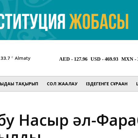
33.7
Almaty
C
ЫДАҒЫ ТАҚЫРЫП
СОЛ ЖАҒАЛАУ
ІЗДЕГЕНГЕ СҰРАҒАН
Әбу Насыр әл-Фар
йылды