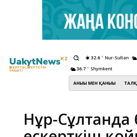
32.6
Nur-Sultan
C
UakytNews
KZ
36.7
Shymkent
ӨЗГЕРЕТІН, ӨЗГЕРТЕТІН
C
УАҚЫТ!
АНЫҒЫ МЕН ҚАНЫҒЫ
ТАЛҚ
Нұр-Сұлтанда 
ескерткіш қо