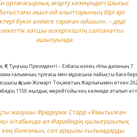
и ортағасырлық ағарту кезеңіндегі Шығыс
Батыстағы ақыл-ой алыптарының бірі әрі
ктері бүкіл әлемге тараған ойшыл», – деді
екеттік хатшы ескерткіштің салтанатты
ашылуында.
 ҚР Тұңғыш Президенті – Елбасы өзінің «Ұлы даланың 7
ұлама ғалымның тұлғасы мен мұрасына лайықты баға берг
асшысы Қасым-Жомарт Тоқаевтың Жарлығымен өткен 20
абидің 1150 жылдық мерейтойы кең көлемде аталып өтт
қты жазушы Фредерик Старр «Ұмытылған
қ» кітабында әл-Фарабидің қызығушылық
 кең болғанын, сол арқылы ғылымдарды