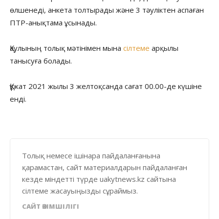
өлшенеді, анкета толтырады және 3 тәуліктен аспаған
ПТР-анықтама ұсынады.
Қаулының толық мәтінімен мына
сілтеме
арқылы
танысуға болады.
Құжат 2021 жылы 3 желтоқсанда сағат 00.00-де күшіне
енді.
Толық немесе ішінара пайдаланғанына
қарамастан, сайт материалдарын пайдаланған
кезде міндетті түрде uakytnews.kz сайтына
сілтеме жасауыңызды сұраймыз.
САЙТ ӘКІМШІЛІГІ