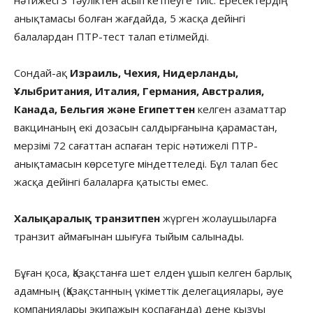
анықтамасы болған жағдайда, 5 жасқа дейінгі
балалардан ПТР-тест талап етілмейді.
Сондай-ақ
Израиль, Чехия, Нидерланды,
Ұлыбритания, Италия, Германия, Австралия,
Канада, Бельгия және Египеттен
келген азаматтар
вакцинаның екі дозасын салдырғанына қарамастан,
мерзімі 72 сағаттан аспаған теріс нәтижелі ПТР-
анықтамасын көрсетуге міндеттеледі. Бұл талап бес
жасқа дейінгі балаларға қатысты емес.
Халықаралық транзитпен
жүрген жолаушыларға
транзит аймағынан шығуға тыйым салынады.
Бұған қоса, Қазақстанға шет елден ұшып келген барлық
адамның (Қазақстанның үкіметтік делегациялары, әуе
компаниялары экипажын қоспағанда) дене қызуы