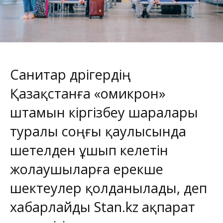
Санитар дәрігердің
Қазақстанға «омикрон»
штамын кіргізбеу шаралары
туралы соңғы қаулысында
шетелден ұшып келетін
жолаушыларға ерекше
шектеулер қолданылады, деп
хабарлайды
Stan.kz
ақпарат