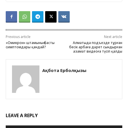
Previous article
Next article
«Омикрон» штамының басты
Алматыда подъезде тұрған
симптомдары қандай?
бесік арбаға дәрет сындырған
азамат видеоға түсіп қалды
Ақбота Ерболқызы
LEAVE A REPLY