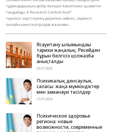
тұрғындарының әрбір екіншісі Кинопоиск қызметін
таңдайды. K Research Central Asia*
тәуелсіз зерттеуінің дерегіне сәйкес, сервисті
онлайн-кинотеатрларға жазылған...
Ясауитану ғылымындағы
тарихи жаңалық: Ресейден
бұрын белгісіз қолжазба
анықталды
23.07.2026
Психикалық денсаулық
саласы: жаңа мүмкіндіктер
мен заманауи тәсілдер
17.07.2026
Психическое здоровье
региона: новые
возможности, современные