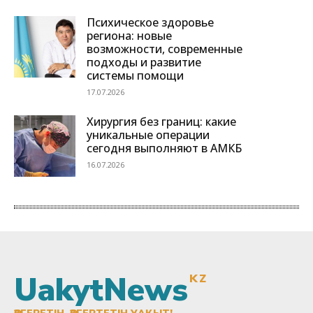
UakytNews
KZ