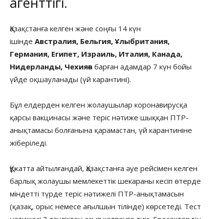
агенттігі.
Қазақстанға келген және соңғы 14 күн
ішінде
Австралия, Бельгия, Ұлыбритания,
Германия, Египет, Израиль, Италия, Канада,
Нидерланды, Чехияға
барған адамдар 7 күн бойы
үйде оқшауланады (үй карантині).
Бұл елдерден келген жолаушылар коронавирусқа
қарсы вакцинасы және теріс нәтиже шыққан ПТР-
анықтамасы болғанына қарамастан, үй карантиніне
жіберіледі.
Құжатта айтылғандай, Қазақстанға әуе рейсімен келген
барлық жолаушы мемлекеттік шекараны кесіп өтерде
міндетті түрде теріс нәтижелі ПТР-анықтамасын
(қазақ, орыс немесе ағылшын тілінде) көрсетеді. Тест
нәтижесі 3 тәуліктен асып кетпеуге тиіс. Ересектердің