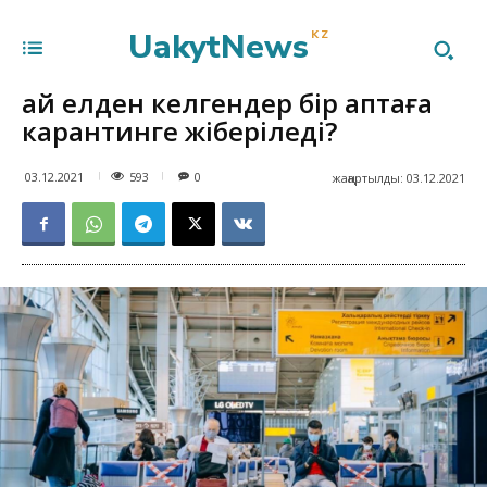
UakytNews
KZ
Қай елден келгендер бір аптаға
карантинге жіберіледі?
593
03.12.2021
0
жаңартылды:
03.12.2021