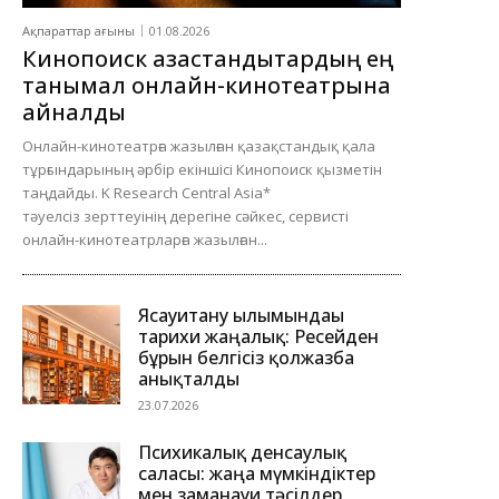
Ақпараттар ағыны
01.08.2026
Кинопоиск қазақстандықтардың ең
танымал онлайн-кинотеатрына
айналды
Онлайн-кинотеатрға жазылған қазақстандық қала
тұрғындарының әрбір екіншісі Кинопоиск қызметін
таңдайды. K Research Central Asia*
тәуелсіз зерттеуінің дерегіне сәйкес, сервисті
онлайн-кинотеатрларға жазылған...
Ясауитану ғылымындағы
тарихи жаңалық: Ресейден
бұрын белгісіз қолжазба
анықталды
23.07.2026
Психикалық денсаулық
саласы: жаңа мүмкіндіктер
мен заманауи тәсілдер