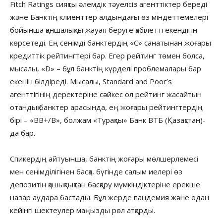
Fitch Ratings сияқты әлемдік тәуелсіз агенттіктер береді
және Банктің клиенттер алдындағы өз міндеттемелері
бойынша қаншалықты жауап беруге қабілетті екендігін
көрсетеді. Ең сенімді банктердің «С» санатынан жоғары
кредиттік рейтингтері бар. Егер рейтинг төмен болса,
мысалы, «D» – бұл банктің күрделі проблемалары бар
екенін білдіреді. Мысалы, Standard and Poor’s
агенттігінің деректеріне сәйкес ол рейтинг жасайтын
отандық банктер арасында, ең жоғары рейтингтердің
бірі – «BB+/B», болжам «Тұрақты» Банк ВТБ (Қазақстан)-
да бар.
Спикердің айтуынша, банктің жоғары мөлшерлемесі
мен сенімділігінен басқа, бүгінде салым иелері өз
депозитін қашықтықтан басқару мүмкіндіктеріне ерекше
назар аудара бастады. Бұл жерде пандемия және одан
кейінгі шектеулер маңызды рөл атқарды.