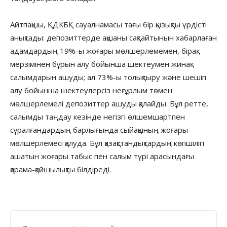
Айтпақшы, ҚДКБҚ сауалнамасы тағы бір қызықты үрдісті
анықтады: депозиттерде ақшаны сақтайтынын хабарлаған
адамдардың 19%-ы жоғары мөлшерлемемен, бірақ
мерзімінен бұрын алу бойынша шектеумен жинақ
салымдарын ашуды; ал 73%-ы толықтыру және шешіп
алу бойынша шектеулерсіз неғұрлым төмен
мөлшерлемелі депозиттер ашуды қалайды. Бұл ретте,
салымды таңдау кезінде негізгі өлшемшартпен
сұралғандардың барлығында сыйақының жоғары
мөлшерлемесі қалуда. Бұл қазақстандықтардың көпшілігі
ашатын жоғары табыс пен салым түрі арасындағы
қарама-қайшылықты білдіреді.