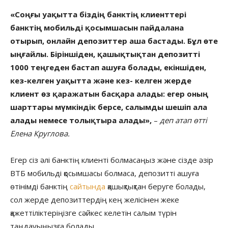
«Соңғы уақытта біздің банктің клиенттері
банктің мобильді қосымшасын пайдалана
отырып, онлайн депозиттер аша бастады. Бұл өте
ыңғайлы. Біріншіден, қашықтықтан депозитті
1000 теңгеден бастап ашуға болады, екіншіден,
кез-келген уақытта және кез- келген жерде
клиент өз қаражатын басқара алады: егер оның
шарттары мүмкіндік берсе, салымды шешіп ала
алады немесе толықтыра алады»,
–
деп атап өтті
Елена Круглова.
Егер сіз әлі банктің клиенті болмасаңыз және сізде әзір
ВТБ мобильді қосымшасы болмаса, депозитті ашуға
өтінімді банктің
сайтында
қашықтықтан беруге болады,
сол жерде депозиттердің кең желісінен жеке
қажеттіліктеріңізге сәйкес келетін салым түрін
таңдауыңызға болады.