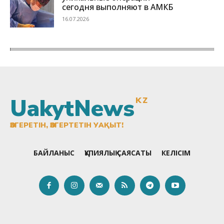
UakytNews
KZ
ӨЗГЕРЕТІН, ӨЗГЕРТЕТІН УАҚЫТ!
БАЙЛАНЫС
ҚҰПИЯЛЫҚ САЯСАТЫ
КЕЛІСІМ