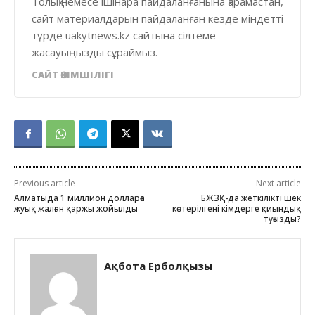
Толық немесе ішінара пайдаланғанына қарамастан,
сайт материалдарын пайдаланған кезде міндетті
түрде uakytnews.kz сайтына сілтеме
жасауыңызды сұраймыз.
САЙТ ӘКІМШІЛІГІ
Previous article
Next article
Алматыда 1 миллион долларға
БЖЗҚ-да жеткілікті шек
жуық жалған қаржы жойылды
көтерілгені кімдерге қиындық
туғызды?
Ақбота Ерболқызы