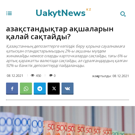
UakytNews
KZ
Қазақстандықтар ақшаларын
қалай сақтайды?
Қазақстанның депозиттерге кепілдік беру қорына сауалнамаға
қатысқан отандастарымыздың 2%-ы ақшаны мүлдем
жинамайды немесе оларды карточкаларда сақтайды, тағы 6%-ы
артық қаражатты валютада сақтайды, ал сұралғандардың қалған
92%-ы банктік депозиттерді пайдаланады.
450
08.12.2021
0
жаңартылды:
08.12.2021