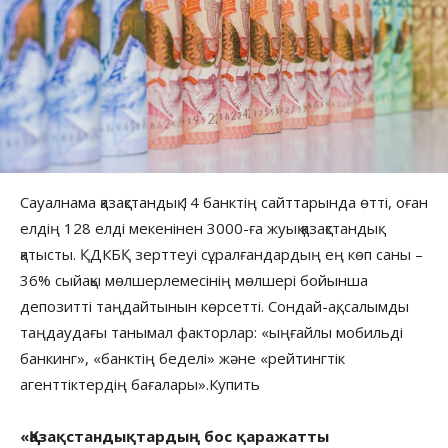
Сауалнама қазақстандық 14 банктің сайттарында өтті, оған
елдің 128 елді мекенінен 3000-ға жуық қазақстандық
қатысты. ҚДКБҚ зерттеуі сұралғандардың ең көп саны –
36% сыйақы мөлшерлемесінің мөлшері бойынша
депозитті таңдайтынын көрсетті. Сондай-ақ, салымды
таңдаудағы танымал факторлар: «ыңғайлы мобильді
банкинг», «банктің беделі» және «рейтингтік
агенттіктердің бағалары».
Купить
«Қазақстандықтардың бос қаражатты