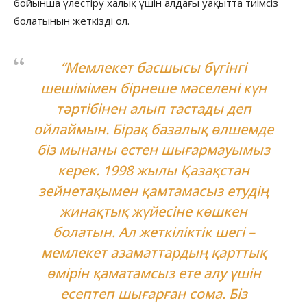
бойынша үлестіру халық үшін алдағы уақытта тиімсіз
болатынын жеткізді ол.
“Мемлекет басшысы бүгінгі
шешімімен бірнеше мәселені күн
тәртібінен алып тастады деп
ойлаймын. Бірақ базалық өлшемде
біз мынаны естен шығармауымыз
керек. 1998 жылы Қазақстан
зейнетақымен қамтамасыз етудің
жинақтық жүйесіне көшкен
болатын. Ал жеткіліктік шегі –
мемлекет азаматтардың қарттық
өмірін қаматамсыз ете алу үшін
есептеп шығарған сома. Біз