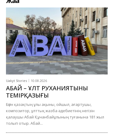
Жаңа
Uakyt Stories
10.08.2026
АБАЙ – ҰЛТ РУХАНИЯТЫНЫҢ
ТЕМІРҚАЗЫҒЫ
Бүгін қазақтың ұлы ақыны, ойшыл, ағартушы,
композитор, ұлттық жазба әдебиетінің негізін
қалаушы Абай Құнанбайұлының туғанына 181 жыл
толып отыр. Абай...