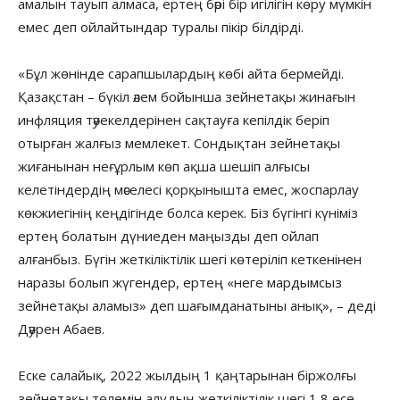
амалын тауып алмаса, ертең бәрі бір игілігін көру мүмкін
емес деп ойлайтындар туралы пікір білдірді.
«Бұл жөнінде сарапшылардың көбі айта бермейді.
Қазақстан – бүкіл әлем бойынша зейнетақы жинағын
инфляция тәуекелдерінен сақтауға кепілдік беріп
отырған жалғыз мемлекет. Сондықтан зейнетақы
жиғанынан неғұрлым көп ақша шешіп алғысы
келетіндердің мәселесі қорқынышта емес, жоспарлау
көкжиегінің кеңдігінде болса керек. Біз бүгінгі күніміз
ертең болатын дүниеден маңызды деп ойлап
алғанбыз. Бүгін жеткіліктілік шегі көтеріліп кеткенінен
наразы болып жүгендер, ертең «неге мардымсыз
зейнетақы аламыз» деп шағымданатыны анық», – деді
Дәурен Абаев.
Еске салайық, 2022 жылдың 1 қаңтарынан біржолғы
зейнетақы төлемін алудың жеткіліктілік шегі 1,8 есе