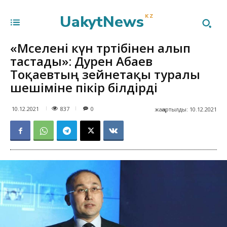
UakytNews
KZ
«Мәселені күн тәртібінен алып
тастады»: Дәурен Абаев
Тоқаевтың зейнетақы туралы
шешіміне пікір білдірді
837
10.12.2021
0
жаңартылды:
10.12.2021