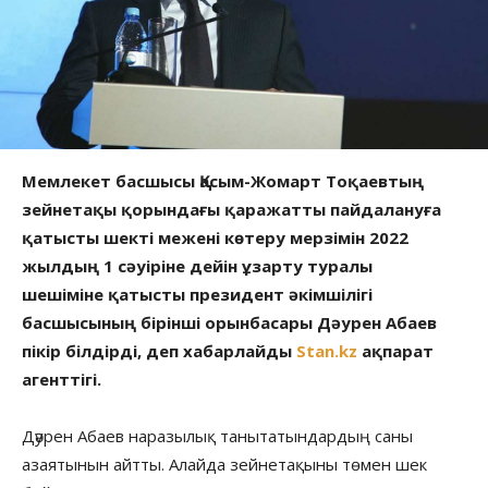
Мемлекет басшысы Қасым-Жомарт Тоқаевтың
зейнетақы қорындағы қаражатты пайдалануға
қатысты шекті межені көтеру мерзімін 2022
жылдың 1 сәуіріне дейін ұзарту туралы
шешіміне қатысты президент әкімшілігі
басшысының бірінші орынбасары Дәурен Абаев
пікір білдірді, деп хабарлайды
Stan.kz
ақпарат
агенттігі.
Дәурен Абаев наразылық танытатындардың саны
азаятынын айтты. Алайда зейнетақыны төмен шек