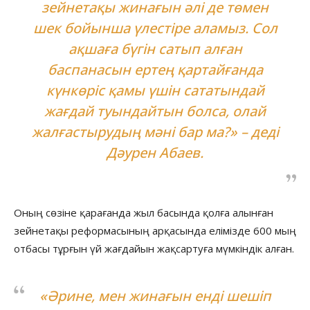
зейнетақы жинағын әлі де төмен
шек бойынша үлестіре аламыз. Сол
ақшаға бүгін сатып алған
баспанасын ертең қартайғанда
күнкөріс қамы үшін сататындай
жағдай туындайтын болса, олай
жалғастырудың мәні бар ма?» – деді
Дәурен Абаев.
Оның сөзіне қарағанда жыл басында қолға алынған
зейнетақы реформасының арқасында елімізде 600 мың
отбасы тұрғын үй жағдайын жақсартуға мүмкіндік алған.
«Әрине, мен жинағын енді шешіп