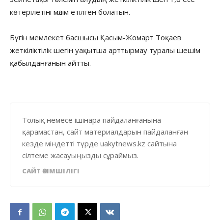
көтерілетіні мәлім етілген болатын.
Бүгін мемлекет басшысы Қасым-Жомарт Тоқаев
жеткіліктілік шегін уақытша арттырмау туралы шешім
қабылданғанын айтты.
Толық немесе ішінара пайдаланғанына
қарамастан, сайт материалдарын пайдаланған
кезде міндетті түрде uakytnews.kz сайтына
сілтеме жасауыңызды сұраймыз.
САЙТ ӘКІМШІЛІГІ