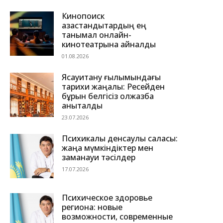
Кинопоиск
қазақстандықтардың ең
танымал онлайн-
кинотеатрына айналды
01.08.2026
Ясауитану ғылымындағы
тарихи жаңалық: Ресейден
бұрын белгісіз қолжазба
анықталды
23.07.2026
Психикалық денсаулық саласы:
жаңа мүмкіндіктер мен
заманауи тәсілдер
17.07.2026
Психическое здоровье
региона: новые
возможности, современные