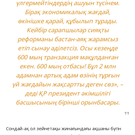
үлгермейтіндердің ашуын түсінем.
Бірақ экономикалық жағдай,
өкінішке қарай, құбылып тұрады.
Кейбір сарапшылар сияқты
реформаны бастан-аяқ жарамсыз
етіп сынау әділетсіз. Осы кезеңде
600 мың транзакция мақұлданған
екен. 600 мың отбасы! Бұл 2 млн
адамнан артық адам өзінің тұрғын
үй жағдайын жақсартты деген сөз», –
деді ҚР президент әкімшілігі
басшысының бірінші орынбасары.
Сондай-ақ ол зейнетақы жинағындағы ақшаны бүгін