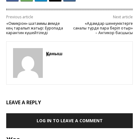
Previous article
Next article
«Омикрон» шатаммы әлемде
«Адамдар шенеуніктерге
кең таралып жатыр: Еуропада
саналы түрде пара беріп отыр»
карантин күшейтіледі
– Антикор басшысы
Қуаныш
LEAVE A REPLY
LOG IN TO LEAVE A COMMENT