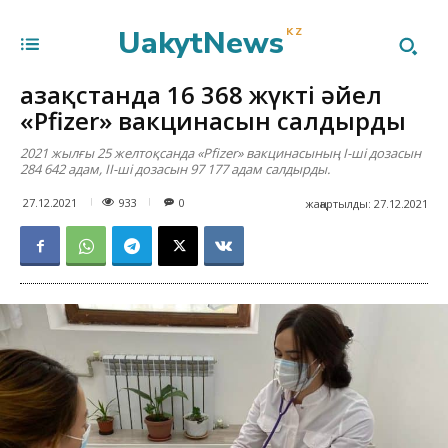
UakytNews
KZ
Қазақстанда 16 368 жүкті әйел
«Pfizer» вакцинасын салдырды
2021 жылғы 25 желтоқсанда «Pfizer» вакцинасының I-ші дозасын
284 642 адам, ІІ-ші дозасын 97 177 адам салдырды.
933
27.12.2021
0
жаңартылды:
27.12.2021