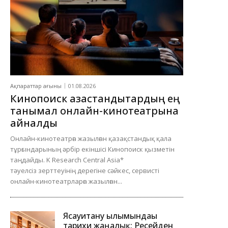
Ақпараттар ағыны
01.08.2026
Кинопоиск қазақстандықтардың ең
танымал онлайн-кинотеатрына
айналды
Онлайн-кинотеатрға жазылған қазақстандық қала
тұрғындарының әрбір екіншісі Кинопоиск қызметін
таңдайды. K Research Central Asia*
тәуелсіз зерттеуінің дерегіне сәйкес, сервисті
онлайн-кинотеатрларға жазылған...
Ясауитану ғылымындағы
тарихи жаңалық: Ресейден