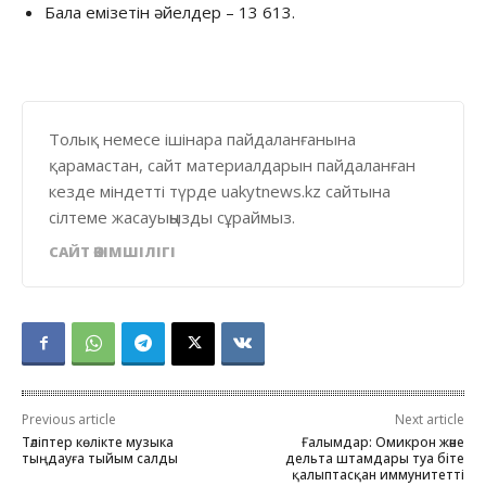
Бала емізетін әйелдер – 13 613.
Толық немесе ішінара пайдаланғанына
қарамастан, сайт материалдарын пайдаланған
кезде міндетті түрде uakytnews.kz сайтына
сілтеме жасауыңызды сұраймыз.
САЙТ ӘКІМШІЛІГІ
Previous article
Next article
Тәліптер көлікте музыка
Ғалымдар: Омикрон және
тыңдауға тыйым салды
дельта штамдары туа біте
қалыптасқан иммунитетті