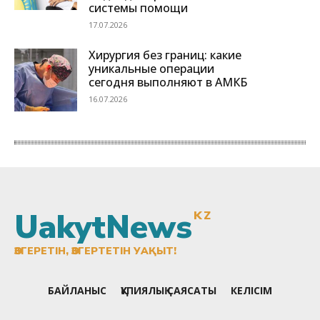
UakytNews
KZ
ӨЗГЕРЕТІН, ӨЗГЕРТЕТІН УАҚЫТ!
БАЙЛАНЫС
ҚҰПИЯЛЫҚ САЯСАТЫ
КЕЛІСІМ