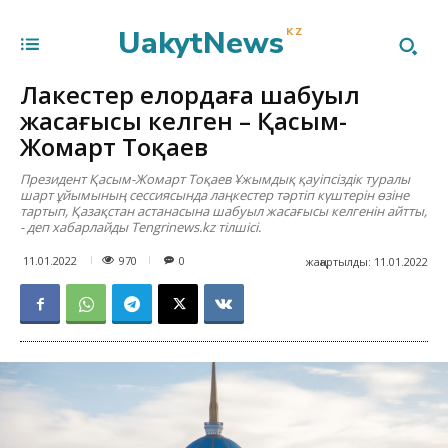
UakytNews
KZ
Лаңкестер елордаға шабуыл
жасағысы келген – Қасым-
Жомарт Тоқаев
Президент Қасым-Жомарт Тоқаев Ұжымдық қауіпсіздік туралы
шарт ұйымының сессиясында лаңкестер тәртіп күштерін өзіне
тартып, Қазақстан астанасына шабуыл жасағысы келгенін айтты,
- деп хабарлайды Tengrinews.kz тілшісі.
970
11.01.2022
0
жаңартылды:
11.01.2022