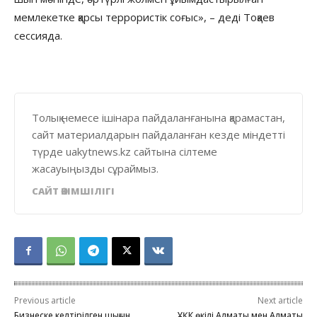
мемлекетке қарсы террористік соғыс», – деді Тоқаев
сессияда.
Толық немесе ішінара пайдаланғанына қарамастан,
сайт материалдарын пайдаланған кезде міндетті
түрде uakytnews.kz сайтына сілтеме
жасауыңызды сұраймыз.
САЙТ ӘКІМШІЛІГІ
Previous article
Next article
Бизнеске келтірілген шығын
ҰҚК өкілі Алматы мен Алматы