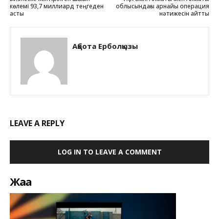
көлемі 93,7 миллиард теңгеден
облысындағы арнайы операция
асты
нәтижесін айтты
Ақбота Ерболқызы
LEAVE A REPLY
LOG IN TO LEAVE A COMMENT
Жаңа