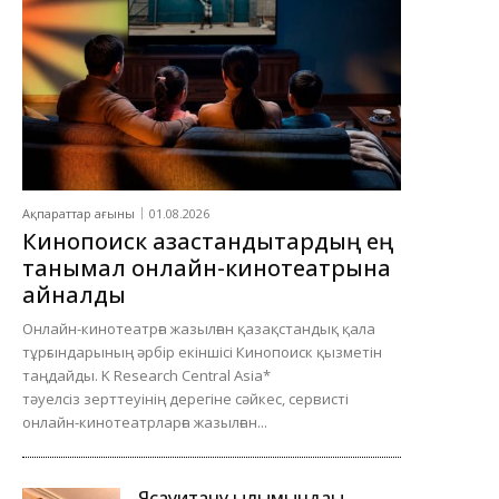
Ақпараттар ағыны
01.08.2026
Кинопоиск қазақстандықтардың ең
танымал онлайн-кинотеатрына
айналды
Онлайн-кинотеатрға жазылған қазақстандық қала
тұрғындарының әрбір екіншісі Кинопоиск қызметін
таңдайды. K Research Central Asia*
тәуелсіз зерттеуінің дерегіне сәйкес, сервисті
онлайн-кинотеатрларға жазылған...
Ясауитану ғылымындағы