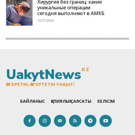
UakytNews
KZ
ӨЗГЕРЕТІН, ӨЗГЕРТЕТІН УАҚЫТ!
БАЙЛАНЫС
ҚҰПИЯЛЫҚ САЯСАТЫ
КЕЛІСІМ