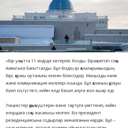
«Бір уақытта 11 өңірде көтеріліс болды. Бірақ негізгі соққы
Алматыға бағытталды. Бұл біздің ірі қалаларымыздың
бірі, қаржы орталығы екенін білесіздер. Маңызды көлік
және коммуникация желілері осында. Бұл қаланың құлауы
бүкіл оңтүстікті, кейін елді басып алуға жол ашар еді.
Лаңкестер құқық күштерін өзіне тартуға үміттеніп, кейін
елордаға соққы жасағысы келген. Біз президент
резиденциясына содырлар жиналғанын көрдік. Бұл –
шын мәнінде, әртүрлі жолмен ұйымдастырылған