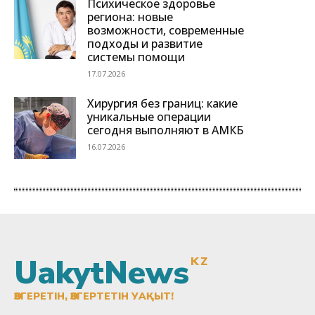
UakytNews
KZ
ӨЗГЕРЕТІН, ӨЗГЕРТЕТІН УАҚЫТ!