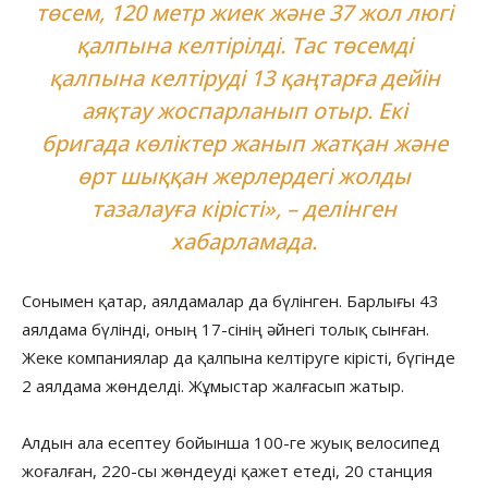
төсем, 120 метр жиек және 37 жол люгі
қалпына келтірілді. Тас төсемді
қалпына келтіруді 13 қаңтарға дейін
аяқтау жоспарланып отыр. Екі
бригада көліктер жанып жатқан және
өрт шыққан жерлердегі жолды
тазалауға кірісті», – делінген
хабарламада.
Сонымен қатар, аялдамалар да бүлінген. Барлығы 43
аялдама бүлінді, оның 17-сінің әйнегі толық сынған.
Жеке компаниялар да қалпына келтіруге кірісті, бүгінде
2 аялдама жөнделді. Жұмыстар жалғасып жатыр.
Алдын ала есептеу бойынша 100-ге жуық велосипед
жоғалған, 220-сы жөндеуді қажет етеді, 20 станция