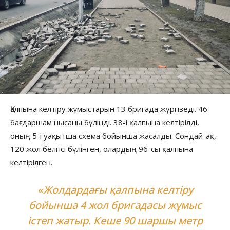
Қалпына келтіру жұмыстарын 13 бригада жүргізеді. 46
бағдаршам нысаны бүлінді. 38-і қалпына келтірілді,
оның 5-і уақытша схема бойынша жасалды. Сондай-ақ,
120 жол белгісі бүлінген, олардың 96-сы қалпына
келтірілген.
«Жолдардағы қалпына келтіру
бойынша 4 жол бригадасы жұмыс
істеп жатыр. Кеше 90 шаршы метр