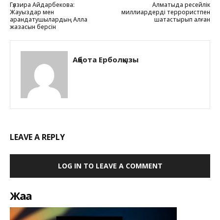
Гүлзира Айдарбекова:
Алматыда ресейлік
Жауыздар мен
миллиардерді террористпен
арандатушылардың Алла
шатастырып алған
жазасын берсін
Ақбота Ерболқызы
LEAVE A REPLY
LOG IN TO LEAVE A COMMENT
Жаңа