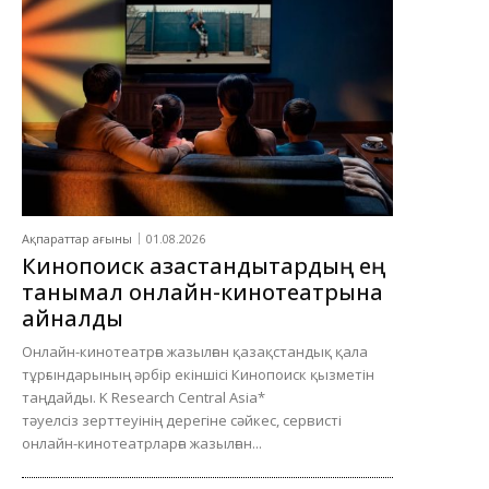
Ақпараттар ағыны
01.08.2026
Кинопоиск қазақстандықтардың ең
танымал онлайн-кинотеатрына
айналды
Онлайн-кинотеатрға жазылған қазақстандық қала
тұрғындарының әрбір екіншісі Кинопоиск қызметін
таңдайды. K Research Central Asia*
тәуелсіз зерттеуінің дерегіне сәйкес, сервисті
онлайн-кинотеатрларға жазылған...