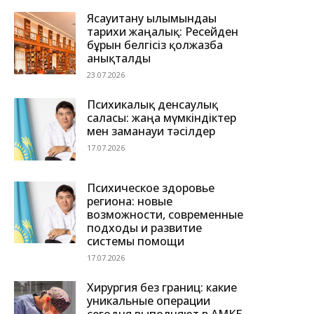
Ясауитану ғылымындағы
тарихи жаңалық: Ресейден
бұрын белгісіз қолжазба
анықталды
23.07.2026
Психикалық денсаулық
саласы: жаңа мүмкіндіктер
мен заманауи тәсілдер
17.07.2026
Психическое здоровье
региона: новые
возможности, современные
подходы и развитие
системы помощи
17.07.2026
Хирургия без границ: какие
уникальные операции
сегодня выполняют в АМКБ