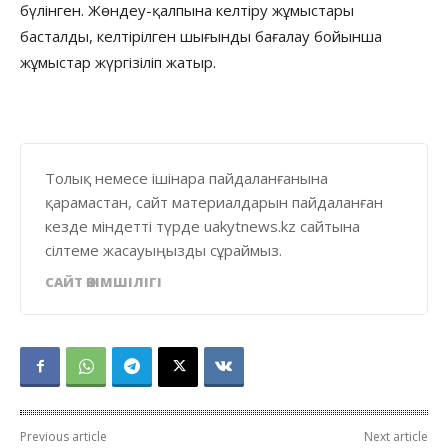
бүлінген. Жөндеу-қалпына келтіру жұмыстары
басталды, келтірілген шығынды бағалау бойынша
жұмыстар жүргізіліп жатыр.
Толық немесе ішінара пайдаланғанына
қарамастан, сайт материалдарын пайдаланған
кезде міндетті түрде uakytnews.kz сайтына
сілтеме жасауыңызды сұраймыз.
САЙТ ӘКІМШІЛІГІ
Previous article
Next article