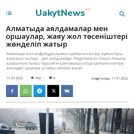
UakytNews
KZ
Алматыда аялдамалар мен
қоршаулар, жаяу жол төсеніштері
жөнделіп жатыр
Алматыда жол инфрақұрылымын қалпына келтіру жұмыстары
жалғасып жатыр, - деп хабарлайды Tengrinews.kz тілшісі Алматы
қаласының тыныс-тіршілігін қамтамасыз етуді қалпына келтіру
жөніндегі қалалық штабқа сілтеме жасап.
990
11.01.2022
0
жаңартылды:
11.01.2022