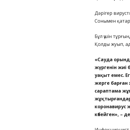
Дәрігер вируст
Сонымен қатар 
Бұл үшін тұрғы
Қолды жуып, а
«Сауда орынд
жүргенін жиі
уақыт емес. 
жерге барған 
сараптама жұм
жұқтырғандар
коронавирус ж
көбейген», – 
Инфекционист 