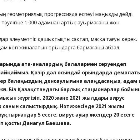
ың геометриялық прогрессияда өспеуі маңызды дейді.
тәулігіне 1 000 адамнан артық ауырмағаны жөн.
ндар әлеуметтік қашықтықты сақтап, маска тағуы керек.
дам көп жиналатын орындарға бармағаны абзал.
арында ата-аналардың балалармен серуендеп
 байқаймыз. Қазір дәл осындай орындарда демалат
Егер балаңыздың денсаулығына алаңдасаңыз, адам 
жөн. Біз Қазақстандағы барлық стационарлар бойы
ысын жүргізіп, 2020 және 2021 жылдары вирус
 санын салыстырдық. Нәтижесінде 2021 жылы
ұқтырғандар 5 есеге, вирус ауыр өткендер 20 есеге
деп қосты Данагүл Баешева.
ата-аналарды балаларын ауру белгілері бар адаммен