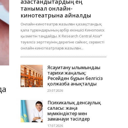
қазақстандықтардың ең
танымал онлайн-
кинотеатрына айналды
Онлайн-кинотеатрға жазылған қазақстандық
қала тұрғындарының әрбір екіншісі Кинопоиск
қызметін таңдайды. K Research Central Asia*
тәуелсіз зерттеуінің дерегіне сәйкес, сервисті
онлайн-кинотеатрларға жазылған...
Ясауитану ғылымындағы
тарихи жаңалық:
Ресейден бұрын белгісіз
қолжазба анықталды
да
23.07.2026
Психикалық денсаулық
саласы: жаңа
мүмкіндіктер мен
заманауи тәсілдер
17.07.2026