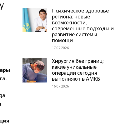
у
Психическое здоровье
региона: новые
возможности,
современные подходы и
развитие системы
помощи
17.07.2026
Хирургия без границ:
какие уникальные
ғары
операции сегодня
та-
выполняют в АМКБ
16.07.2026
да
ы
кция