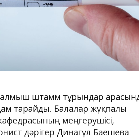
талмыш штамм тұрғындар арасын
ам тарайды. Балалар жұқпалы
кафедрасының меңгерушісі,
нист дәрігер Динагүл Баешева