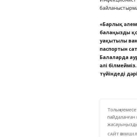
байланыстырм
«Барлық әлемд
балаңызды қо
уақытылы вак
паспортын сат
Балаларда ау
әлі білмейміз
түйіндеді дәр
Толық немесе
пайдаланған 
жасауыңызды
САЙТ ӘКІМШІЛ