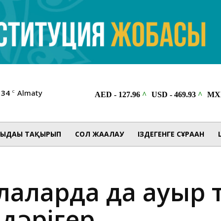
34
Almaty
C
ЫДАҒЫ ТАҚЫРЫП
СОЛ ЖАҒАЛАУ
ІЗДЕГЕНГЕ СҰРАҒАН
аларда да ауыр өт
дәрігер