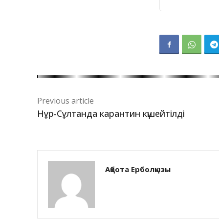
Previous article
Нұр-Сұлтанда карантин күшейтілді
Ақбота Ерболқызы