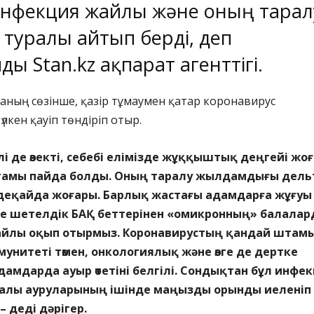
инфекция жайлы және оның тарал
туралы айтып берді, деп
йды
Stan.kz
ақпарат агенттігі.
аның сөзінше, қазір тұмаумен қатар коронавирус
үлкен қауіп төндіріп отыр.
лі де өзекті, себебі елімізде жұққыштық деңгейі жо
амы пайда болды. Оның таралу жылдамдығы дель
еқайда жоғары. Барлық жастағы адамдарға жұғуы
нде шетелдік БАҚ беттерінен «омикронның» балалар
 жайлы оқып отырмыз. Коронавирустың қандай штам
унитеті төмен, онкологиялық және өзге де дертке
мдарда ауыр өтетіні белгілі. Сондықтан бұл инфе
алы ауруларының ішінде маңызды орынды иеленіп
– деді дәрігер.