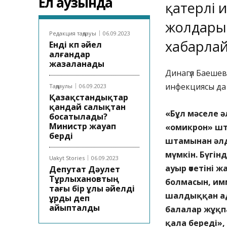
Ел аузында
қатерлі 
жолдары 
Редакция таңдауы
06.09.2023
хабарла
Енді көп әйел
алғандар
жазаланады
Динагүл Баешев
инфекциясы да 
Таңдаулы
06.09.2023
Қазақстандықтар
қандай салықтан
«Бұл мәселе ә
босатылады?
Министр жауап
«омикрон» шт
берді
штамынан әлд
мүмкін. Бүгі
Uakyt Stories
06.09.2023
ауыр өтетіні
Депутат Дәулет
Тұрлыхановтың
болмасын, имм
тағы бір ұлы әйелді
шалдыққан ада
ұрды деп
айыпталды
балалар жұқп
қала береді», 