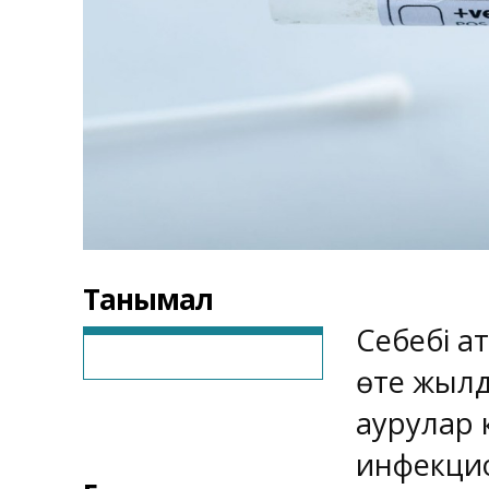
Танымал
Себебі а
өте жылд
аурулар 
инфекцио