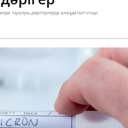
лде таралуы дәрігерлерді алаңдатып отыр.