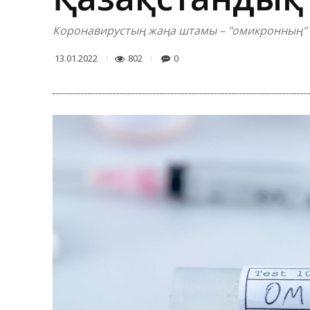
Коронавирустың жаңа штамы – "омикронның" е
802
0
13.01.2022