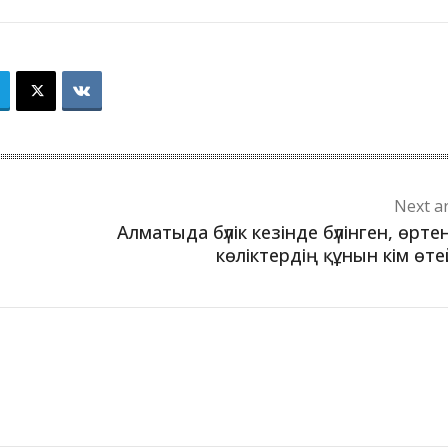
Next ar
Алматыда бүлік кезінде бүлінген, өрте
көліктердің құнын кім өте