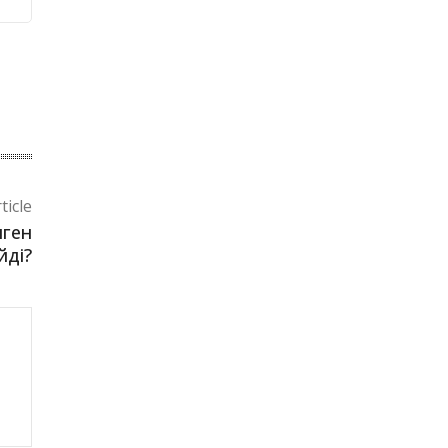
ticle
нген
йді?