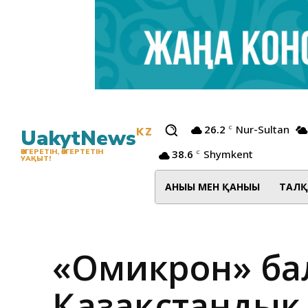
26.2
Nur-Sultan
C
UakytNews
KZ
38.6
Shymkent
ӨЗГЕРЕТІН, ӨЗГЕРТЕТІН
C
УАҚЫТ!
АНЫҒЫ МЕН ҚАНЫҒЫ
ТАЛҚ
«Омикрон» бал
Қазақстандық 