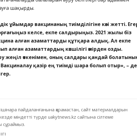
ауға шақырды.
ік ұйымдар вакцинаның тиімділігіне көзі жетті. Еге
рғағыңыз келсе, екпе салдырыңыз. 2021 жылы біз
цина алған азаматтарды құтқара алдық. Ал екпе
ып алған азаматтардың көпшілігі өмірден озды.
ру жеңіл өткенімен, оның салдары қандай болатыны
. Вакциналау қазір ең тиімді шара болып отыр», – д
ігер.
 ішінара пайдаланғанына қарамастан, сайт материалдарын
кезде міндетті түрде uakytnews.kz сайтына сілтеме
 сұраймыз.
ІГІ