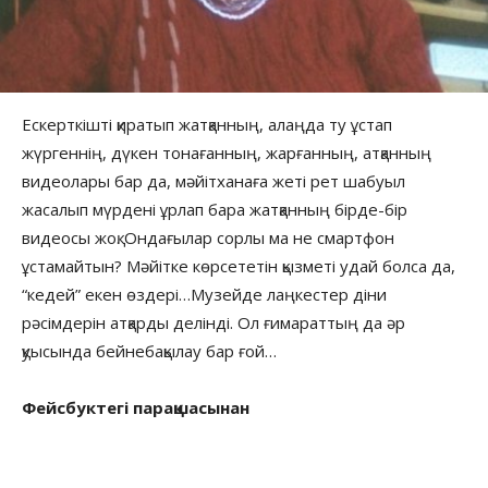
Ескерткішті қиратып жатқанның, алаңда ту ұстап
жүргеннің, дүкен тонағанның, жарғанның, атқанның
видеолары бар да, мәйітханаға жеті рет шабуыл
жасалып мүрдені ұрлап бара жатқанның бірде-бір
видеосы жоқ. Ондағылар сорлы ма не смартфон
ұстамайтын? Мәйітке көрсететін қызметі удай болса да,
“кедей” екен өздері…Музейде лаңкестер діни
рәсімдерін атқарды делінді. Ол ғимараттың да әр
қуысында бейнебақылау бар ғой…
Фейсбуктегі парақшасынан