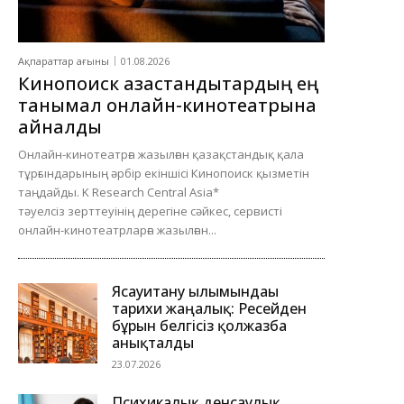
Ақпараттар ағыны
01.08.2026
Кинопоиск қазақстандықтардың ең
танымал онлайн-кинотеатрына
айналды
Онлайн-кинотеатрға жазылған қазақстандық қала
тұрғындарының әрбір екіншісі Кинопоиск қызметін
таңдайды. K Research Central Asia*
тәуелсіз зерттеуінің дерегіне сәйкес, сервисті
онлайн-кинотеатрларға жазылған...
Ясауитану ғылымындағы
тарихи жаңалық: Ресейден
бұрын белгісіз қолжазба
анықталды
23.07.2026
Психикалық денсаулық