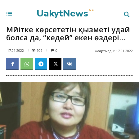
UakytNews
KZ
Мәйітке көрсететін қызметі удай
болса да, “кедей” екен өздері…
909
17.01.2022
0
жаңартылды:
17.01.2022