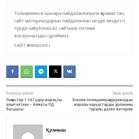
Толық немесе ішінара пайдаланғанына қарамастан,
сайт материалдарын пайдаланған кезде міндетті
түрде uakytnews.kz сайтына сілтеме
жасауыңызды сұраймыз.
САЙТ ӘКІМШІЛІГІ
Previous article
Next article
Лаңкестер 1 347 қару-жарақты
Есесіне полицияның ауруханадан
алып кеткен – Алматы ПД
жаралы науқастарды ұрлағаны
басшысы
туралы дәлел жетерлік
Қуаныш