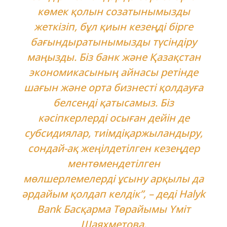
көмек қолын созатынымызды
жеткізіп, бұл қиын кезеңді бірге
бағындыратынымызды түсіндіру
маңызды. Біз банк және Қазақстан
экономикасының айнасы ретінде
шағын және орта бизнесті қолдауға
белсенді қатысамыз. Біз
кәсіпкерлерді осыған дейін де
субсидиялар, тиімдіқаржыландыру,
сондай-ақ жеңілдетілген кезеңдер
ментөмендетілген
мөлшерлемелерді ұсыну арқылы да
әрдайым қолдап келдік”, – деді Halyk
Bank Басқарма Төрайымы Үміт
Шаяхметова.