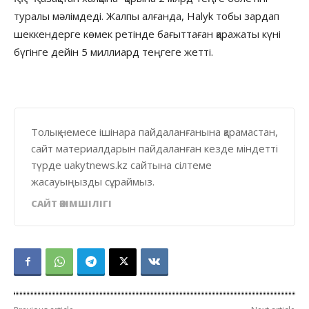
туралы мәлімдеді. Жалпы алғанда, Halyk тобы зардап
шеккендерге көмек ретінде бағыттаған қаражаты күні
бүгінге дейін 5 миллиард теңгеге жетті.
Толық немесе ішінара пайдаланғанына қарамастан,
сайт материалдарын пайдаланған кезде міндетті
түрде uakytnews.kz сайтына сілтеме
жасауыңызды сұраймыз.
САЙТ ӘКІМШІЛІГІ