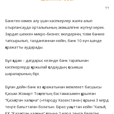
Банктен көмек алу үшін кәсіпкерлер жалға алып
отырғансауда орталығының әкімшілігіне жүгінуі керек.
Зардап шеккен микро-бизнес өкілдерінің тізімі банкке
тапсырылып, талданғаннан кейін, банк 10 күн ішінде
қаражатты аударады.
Бұл қадам – дағдарыс кезінде банк тарапынан
кәсіпкерлерді қаржылай қолдаудың қосымша
шараларының бірі.
Бұған дейін банк өз қаражатынан мемлекет басшысы
Қасым-Жомарт Тоқаевтың бастамасымен құрылған
“Қазақстан халқына” («Народу Казахстана») қорына 3 млрд
теңге бағыттаған болатын. Біраз уақыттан кейін “Халық”
ҚҚ “Қазақстан халқына” қорына 2 млрд теңге бөлетіні