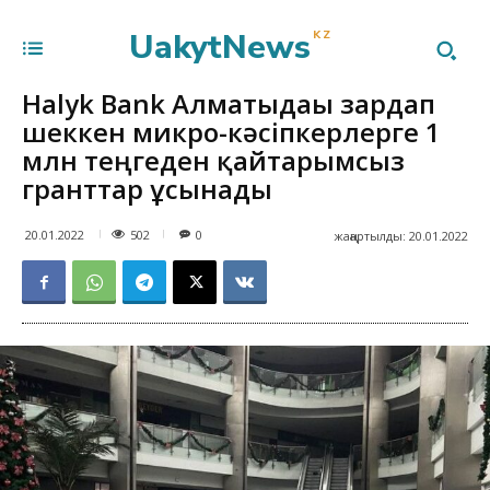
UakytNews
KZ
Halyk Bank Алматыдағы зардап
шеккен микро-кәсіпкерлерге 1
млн теңгеден қайтарымсыз
гранттар ұсынады
502
20.01.2022
0
жаңартылды:
20.01.2022