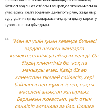
бизнесі арқылы өз отбасын асырап,ел экономикасына
үлес қосқысы келіп әрдайым дамыпотырған, жақсы өмір
сүру үшін нақты қадамдаржасағандарға қолдау көрсету
туралы шешім қабылдады.
“Мен ел үшін қиын кезеңде бизнесі
зардап шеккен жандарға
көмектесетінімізді айтқым келеді. Ол
біздің клиентіміз бе, жоқ па
маңызды емес. Қазір біз әр
клиентпен тікелей сөйлесіп, кері
байланыспен жұмыс істеп, нақты
мәселені анықтап жатырмыз.
Барлығын жоғалтып, үміт отын
сөндіріп алғандар да бар. Оларға