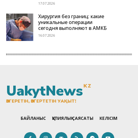
UakytNews
KZ
ӨЗГЕРЕТІН, ӨЗГЕРТЕТІН УАҚЫТ!
БАЙЛАНЫС
ҚҰПИЯЛЫҚ САЯСАТЫ
КЕЛІСІМ