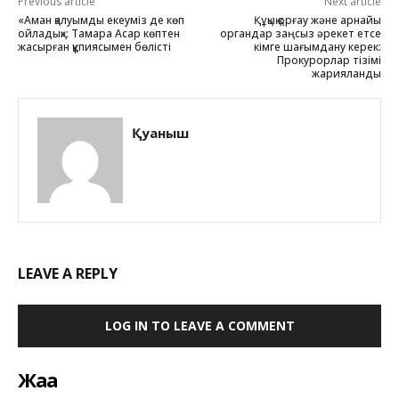
Previous article
Next article
«Аман қалуымды екеуміз де көп
Құқық қорғау және арнайы
ойладық»: Тамара Асар көптен
органдар заңсыз әрекет етсе
жасырған құпиясымен бөлісті
кімге шағымдану керек:
Прокурорлар тізімі
жарияланды
Қуаныш
LEAVE A REPLY
LOG IN TO LEAVE A COMMENT
Жаңа