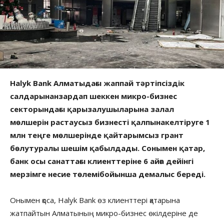
Halyk Bank Алматыдағы жаппай тәртіпсіздік
салдарынанзардап шеккен микро-бизнес
секторындағы қарызалушыларына залал
мөлшерін растаусыз бизнесті қалпынакелтіруге 1
млн теңге мөлшерінде қайтарымсыз грант
бөлутуралы шешім қабылдады. Сонымен қатар,
банк осы санаттағы клиенттеріне 6 айға дейінгі
мерзімге несие төлемібойынша демалыс береді.
Онымен қоса, Halyk Bank өз клиенттері қатарына
жатпайтын Алматының микро-бизнес өкілдеріне де