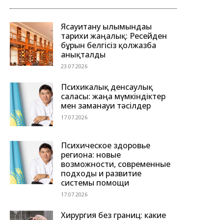
Ясауитану ғылымындағы
тарихи жаңалық: Ресейден
бұрын белгісіз қолжазба
анықталды
23.07.2026
Психикалық денсаулық
саласы: жаңа мүмкіндіктер
мен заманауи тәсілдер
17.07.2026
Психическое здоровье
региона: новые
возможности, современные
подходы и развитие
системы помощи
17.07.2026
Хирургия без границ: какие