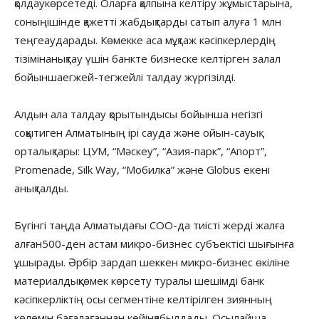
қолдаукөрсетеді. Оларға қалпына келтіру жұмыстарына,
соныңішінде қажетті жабдықтарды сатып алуға 1 млн
теңгеаударады. Көмекке аса мұқтаж кәсіпкерлердің
тізімінанықтау үшін банкте бизнеске келтірген залал
бойыншаегжей-тегжейлі талдау жүргізілді.
Алдын ала талдау қорытындысы бойынша негізгі
соққытиген Алматының ірі сауда және ойын-сауық
орталықтары: ЦУМ, “Мәскеу”, “Азия-парк”, “Апорт”,
Promenade, Silk Way, “Мобилка” және Globus екені
анықталды.
Бүгінгі таңда Алматыдағы СОО-да тиісті жерді жалға
алған500-ден астам микро-бизнес субъектісі шығынға
ұшырады. Әрбір зардап шеккен микро-бизнес өкіліне
материалдықкөмек көрсету туралы шешімді банк
кәсіпкерліктің осы сегментіне келтірілген зиянның
көлемін бағалағаннан кейінқабылдады. Осылайша,