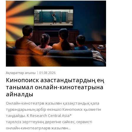
Ақпараттар ағыны
01.08.2026
Кинопоиск қазақстандықтардың ең
танымал онлайн-кинотеатрына
айналды
Онлайн-кинотеатрға жазылған қазақстандық қала
тұрғындарының әрбір екіншісі Кинопоиск қызметін
таңдайды. K Research Central Asia*
тәуелсіз зерттеуінің дерегіне сәйкес, сервисті
онлайн-кинотеатрларға жазылған...