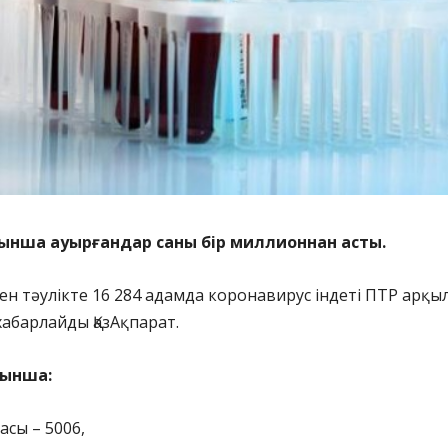
ынша ауырғандар саны бір миллионнан асты.
кен тәулікте 16 284 адамда коронавирус індеті ПТР арқы
хабарлайды ҚазАқпарат.
йынша:
асы – 5006,