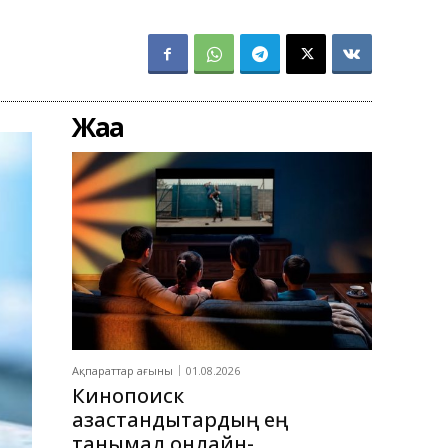
Жаңа
Ақпараттар ағыны
01.08.2026
Кинопоиск
қазақстандықтардың ең
танымал онлайн-