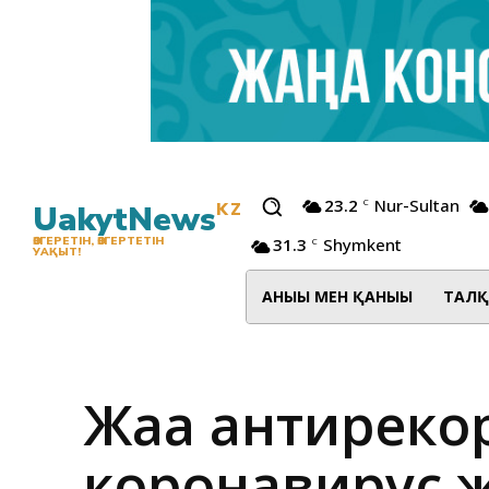
23.2
Nur-Sultan
C
UakytNews
KZ
31.3
Shymkent
ӨЗГЕРЕТІН, ӨЗГЕРТЕТІН
C
УАҚЫТ!
АНЫҒЫ МЕН ҚАНЫҒЫ
ТАЛҚ
Жаңа антирекор
коронавирус 