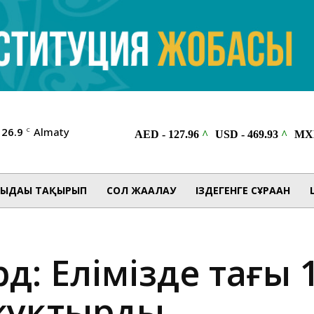
26.9
Almaty
C
ЫДАҒЫ ТАҚЫРЫП
СОЛ ЖАҒАЛАУ
ІЗДЕГЕНГЕ СҰРАҒАН
д: Елімізде тағы 
жұқтырды