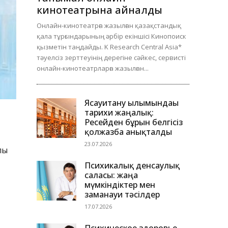
кинотеатрына айналды
Онлайн-кинотеатрға жазылған қазақстандық
қала тұрғындарының әрбір екіншісі Кинопоиск
қызметін таңдайды. K Research Central Asia*
тәуелсіз зерттеуінің дерегіне сәйкес, сервисті
онлайн-кинотеатрларға жазылған...
Ясауитану ғылымындағы
тарихи жаңалық:
Ресейден бұрын белгісіз
қолжазба анықталды
23.07.2026
лы
Психикалық денсаулық
саласы: жаңа
мүмкіндіктер мен
заманауи тәсілдер
17.07.2026