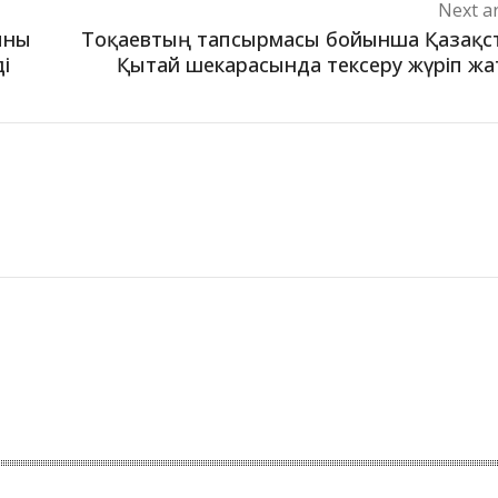
Next ar
ыны
Тоқаевтың тапсырмасы бойынша Қазақс
і
Қытай шекарасында тексеру жүріп ж