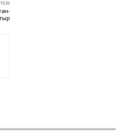
ticle
тан-
атыр