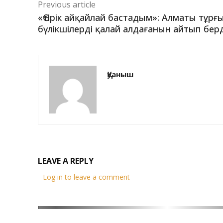
Previous article
«Өтірік айқайлай бастадым»: Алматы тұрғ
бүлікшілерді қалай алдағанын айтып берд
Қуаныш
LEAVE A REPLY
Log in to leave a comment