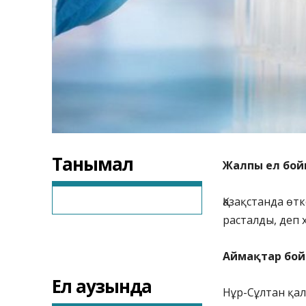
Танымал
Жалпы ел бой
Қазақстанда өт
расталды, деп 
Аймақтар бо
Ел аузында
Нұр-Сұлтан қал