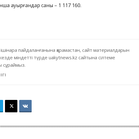
ша ауырғандар саны – 1 117 160.
 ішінара пайдаланғанына қарамастан, сайт материалдарын
кезде міндетті түрде uakytnews.kz сайтына сілтеме
 сұраймыз.
ІГІ