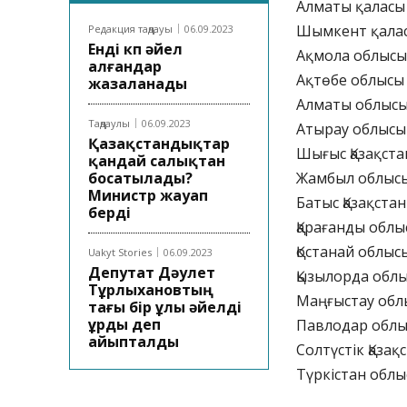
Алматы қаласы 
Шымкент қалас
Редакция таңдауы
06.09.2023
Енді көп әйел
Ақмола облысы 
алғандар
Ақтөбе облысы 
жазаланады
Алматы облысы
Таңдаулы
06.09.2023
Атырау облысы 
Қазақстандықтар
Шығыс Қазақста
қандай салықтан
босатылады?
Жамбыл облысы
Министр жауап
Батыс Қазақста
берді
Қарағанды облы
Қостанай облыс
Uakyt Stories
06.09.2023
Депутат Дәулет
Қызылорда облы
Тұрлыхановтың
Маңғыстау обл
тағы бір ұлы әйелді
ұрды деп
Павлодар облы
айыпталды
Солтүстік Қазақ
Түркістан облы