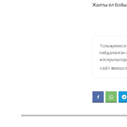
Жалпы ел бойын
Толық немесе
пайдаланған 
жасауыңызды
САЙТ ӘКІМШІЛ