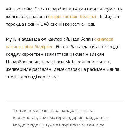
Айта кетейік, Әлия Назарбаева 14 қаңтарда әлеуметтік
желі парақшаларын
өшіріп тастаған болатын
. Instagram
парақша иесінің БАӘ екенін көрсеткен еді.
Мұның алдында ол қаңтар айында болған
оқиғаларға
қатысты пікір білдірген
. Өз жазбасында қиын кезеңде
қолдау көрсеткен азаматтарға рахметін айтқан.
Назарбаеваның парақшасы Meta компаниясының
желілерінде расталған, демек парақша расымен Әлияға
тиесілі дегенді көрсетеді.
Толық немесе ішінара пайдаланғанына
қарамастан, сайт материалдарын пайдаланған
кезде міндетті түрде uakytnews.kz сайтына