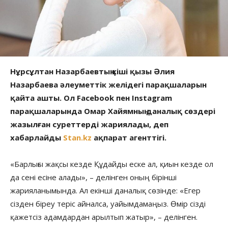
Нұрсұлтан Назарбаевтың кіші қызы Әлия
Назарбаева әлеуметтік желідегі парақшаларын
қайта ашты. Ол Facebook пен Instagram
парақшаларында Омар Хайямның даналық сөздері
жазылған суреттерді жариялады, деп
хабарлайды
Stan.kz
ақпарат агенттігі.
«Барлығы жақсы кезде Құдайды еске ал, қиын кезде ол
да сені есіне алады», – делінген оның бірінші
жарияланымында. Ал екінші даналық сөзінде: «Егер
сізден біреу теріс айналса, уайымдамаңыз. Өмір сізді
қажетсіз адамдардан арылтып жатыр», – делінген.