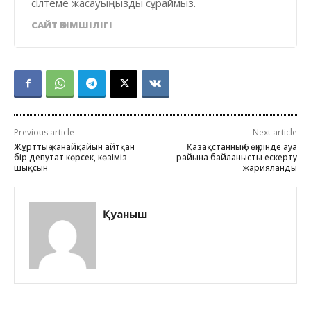
сілтеме жасауыңызды сұраймыз.
САЙТ ӘКІМШІЛІГІ
Previous article
Next article
Жұрттың жанайқайын айтқан
Қазақстанның 6 өңірінде ауа
бір депутат көрсек, көзіміз
райына байланысты ескерту
шықсын
жарияланды
Қуаныш