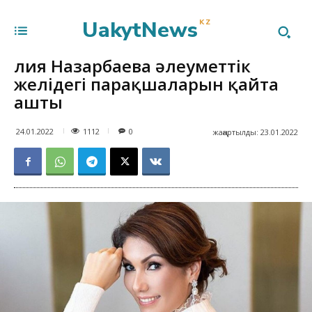
UakytNews
KZ
Әлия Назарбаева әлеуметтік
желідегі парақшаларын қайта
ашты
1112
24.01.2022
0
жаңартылды:
23.01.2022