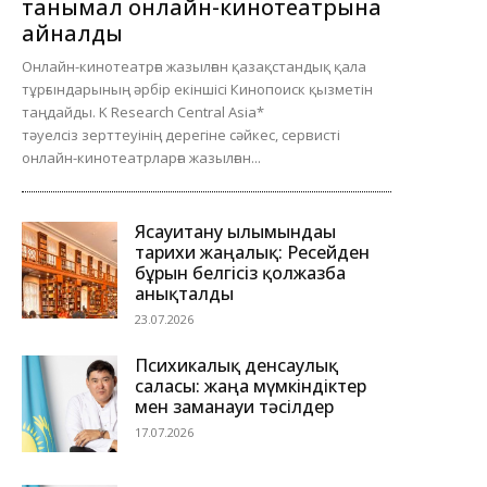
танымал онлайн-кинотеатрына
айналды
Онлайн-кинотеатрға жазылған қазақстандық қала
тұрғындарының әрбір екіншісі Кинопоиск қызметін
таңдайды. K Research Central Asia*
тәуелсіз зерттеуінің дерегіне сәйкес, сервисті
онлайн-кинотеатрларға жазылған...
Ясауитану ғылымындағы
тарихи жаңалық: Ресейден
бұрын белгісіз қолжазба
анықталды
23.07.2026
Психикалық денсаулық
саласы: жаңа мүмкіндіктер
мен заманауи тәсілдер
17.07.2026