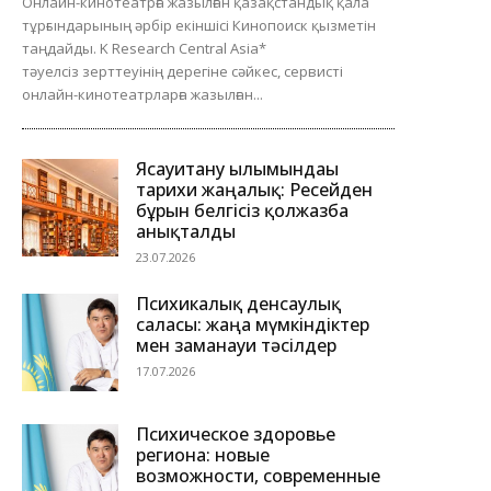
Онлайн-кинотеатрға жазылған қазақстандық қала
тұрғындарының әрбір екіншісі Кинопоиск қызметін
таңдайды. K Research Central Asia*
тәуелсіз зерттеуінің дерегіне сәйкес, сервисті
онлайн-кинотеатрларға жазылған...
Ясауитану ғылымындағы
тарихи жаңалық: Ресейден
бұрын белгісіз қолжазба
анықталды
23.07.2026
Психикалық денсаулық
саласы: жаңа мүмкіндіктер
мен заманауи тәсілдер
17.07.2026
Психическое здоровье
региона: новые
возможности, современные