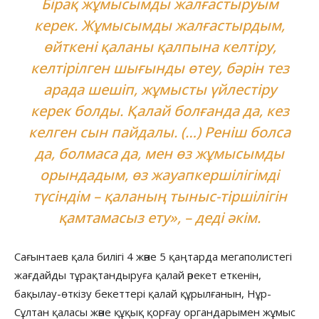
Бірақ жұмысымды жалғастыруым
керек. Жұмысымды жалғастырдым,
өйткені қаланы қалпына келтіру,
келтірілген шығынды өтеу, бәрін тез
арада шешіп, жұмысты үйлестіру
керек болды. Қалай болғанда да, кез
келген сын пайдалы. (…) Реніш болса
да, болмаса да, мен өз жұмысымды
орындадым, өз жауапкершілігімді
түсіндім – қаланың тыныс-тіршілігін
қамтамасыз ету», – деді әкім.
Сағынтаев қала билігі 4 және 5 қаңтарда мегаполистегі
жағдайды тұрақтандыруға қалай әрекет еткенін,
бақылау-өткізу бекеттері қалай құрылғанын, Нұр-
Сұлтан қаласы және құқық қорғау органдарымен жұмыс