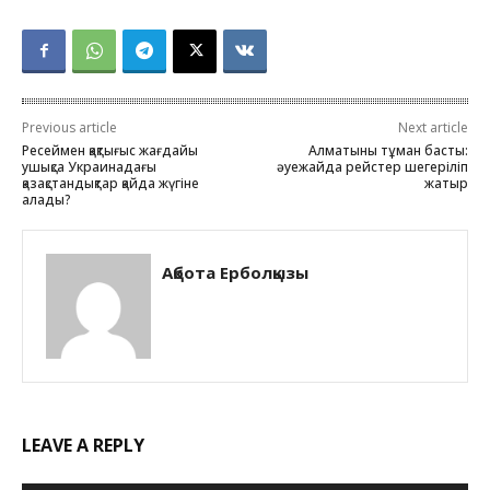
Previous article
Next article
Ресеймен қақтығыс жағдайы
Алматыны тұман басты:
ушықса Украинадағы
әуежайда рейстер шегеріліп
қазақстандықтар қайда жүгіне
жатыр
алады?
Ақбота Ерболқызы
LEAVE A REPLY