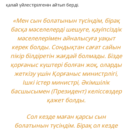
қалай үйлестірілгенін айтып берді.
«Мен сын болатынын түсіндім, бірақ
басқа мәселелерді шешуге, қауіпсіздік
мәселелерімен айналысуға уақыт
керек болды. Сондықтан сағат сайын
пікір білдіретін жағдай болмады. Бізде
қорғаныс күштері болған жоқ, оларды
жеткізу үшін Қорғаныс министрлігі,
Ішкі істер министрі, Әкімшілік
басшысымен (Президент) келіссөздер
қажет болды.
Сол кезде маған қарсы сын
болатынын түсіндім. Бірақ ол кезде