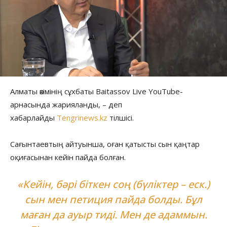
Алматы әкімінің сұхбаты Baitassov Live YouTube-
арнасында жарияланды, – деп
хабарлайды
Tengrinews.kz
тілшісі.
Сағынтаевтың айтуынша, оған қатысты сын қаңтар
оқиғасынан кейін пайда болған.
«Кейін, бәрі біткен соң (бүліктер – еск.)
сын мен петиция пайда болды. Бұл
маған да ауыр тиді. Мен де адаммын.