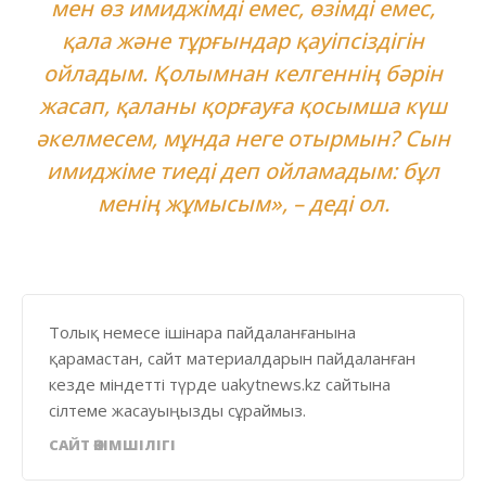
мен өз имиджімді емес, өзімді емес,
қала және тұрғындар қауіпсіздігін
ойладым. Қолымнан келгеннің бәрін
жасап, қаланы қорғауға қосымша күш
әкелмесем, мұнда неге отырмын? Сын
имиджіме тиеді деп ойламадым: бұл
менің жұмысым», – деді ол.
Толық немесе ішінара пайдаланғанына
қарамастан, сайт материалдарын пайдаланған
кезде міндетті түрде uakytnews.kz сайтына
сілтеме жасауыңызды сұраймыз.
САЙТ ӘКІМШІЛІГІ