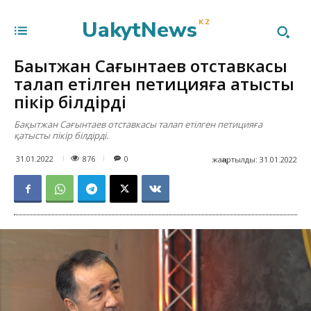
UakytNews
KZ
Бақытжан Сағынтаев отставкасы
талап етілген петицияға қатысты
пікір білдірді
Бақытжан Сағынтаев отставкасы талап етілген петицияға
қатысты пікір білдірді.
876
31.01.2022
0
жаңартылды:
31.01.2022