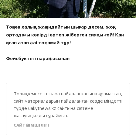
Тоқаев халыққа жақындайтын шығар десем, жоқ,
ортадағы көпірді өртеп жіберген сияқты ғой! Қан
қасап азап әлі тоқтамай тұр!
Фейсбуктегі парақшасынан
Толық немесе ішінара пайдаланғанына қарамастан,
сайт материалдарын пайдаланған кезде міндетті
түрде uakytnews.kz сайтына сілтеме
жасауыңызды сұраймыз.
САЙТ ӘКІМШІЛІГІ