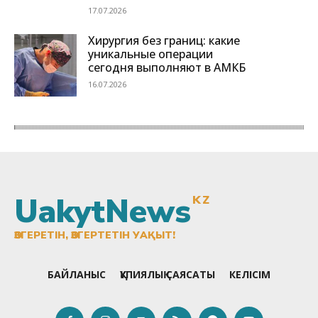
UakytNews
KZ
ӨЗГЕРЕТІН, ӨЗГЕРТЕТІН УАҚЫТ!
БАЙЛАНЫС
ҚҰПИЯЛЫҚ САЯСАТЫ
КЕЛІСІМ