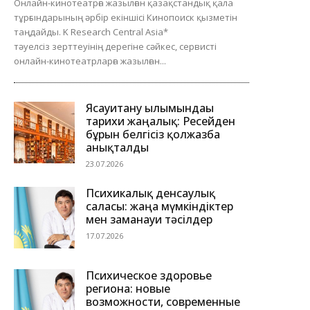
Онлайн-кинотеатрға жазылған қазақстандық қала
тұрғындарының әрбір екіншісі Кинопоиск қызметін
таңдайды. K Research Central Asia*
тәуелсіз зерттеуінің дерегіне сәйкес, сервисті
онлайн-кинотеатрларға жазылған...
Ясауитану ғылымындағы
тарихи жаңалық: Ресейден
бұрын белгісіз қолжазба
анықталды
23.07.2026
Психикалық денсаулық
саласы: жаңа мүмкіндіктер
мен заманауи тәсілдер
17.07.2026
Психическое здоровье
региона: новые
возможности, современные