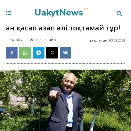
UakytNews
KZ
Қан қасап азап әлі тоқтамай тұр!
1051
03.02.2022
0
жаңартылды:
03.02.2022