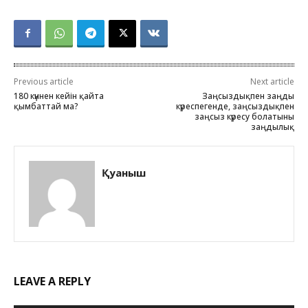
Previous article
Next article
180 күннен кейін қайта
Заңсыздықпен заңды
қымбаттай ма?
күреспегенде, заңсыздықпен
заңсыз күресу болатыны
заңдылық
Қуаныш
LEAVE A REPLY