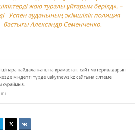
іліктерді жою туралы ұйғарым берілд», –
ді Успен ауданының әкімшілік полиция
бастығы Александр Семенченко.
 ішінара пайдаланғанына қарамастан, сайт материалдарын
кезде міндетті түрде uakytnews.kz сайтына сілтеме
 сұраймыз.
ІГІ