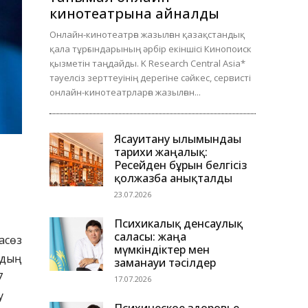
кинотеатрына айналды
Онлайн-кинотеатрға жазылған қазақстандық
қала тұрғындарының әрбір екіншісі Кинопоиск
қызметін таңдайды. K Research Central Asia*
тәуелсіз зерттеуінің дерегіне сәйкес, сервисті
онлайн-кинотеатрларға жазылған...
Ясауитану ғылымындағы
тарихи жаңалық:
Ресейден бұрын белгісіз
қолжазба анықталды
23.07.2026
Психикалық денсаулық
саласы: жаңа
асөз
мүмкіндіктер мен
дың
заманауи тәсілдер
7
17.07.2026
у