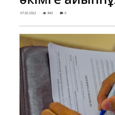
843
0
07.02.2022