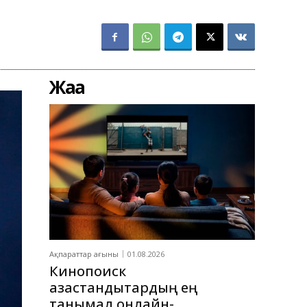
Жаңа
Ақпараттар ағыны
01.08.2026
Кинопоиск
қазақстандықтардың ең
танымал онлайн-