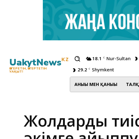
18.1
Nur-Sultan
C
UakytNews
KZ
29.2
Shymkent
ӨЗГЕРЕТІН, ӨЗГЕРТЕТІН
C
УАҚЫТ!
АНЫҒЫ МЕН ҚАНЫҒЫ
ТАЛҚ
Жолдарды тиіст
әкімге айыпп