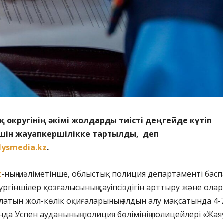
 округінің әкімі жолдарды тиісті деңгейде күтіп
шін жауапкершілікке тартылды, деп
lysmedia.kz
.
z
-ның мәліметінше, облыстық полиция департаменті басп
үргіншілер қозғалысының қауіпсіздігін арттыру және олар
атын жол-көлік оқиғаларының алдын алу мақсатында 4-
да Успен ауданының полиция бөлімінің полицейлері «Жая