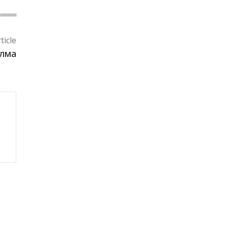
ticle
лмақ