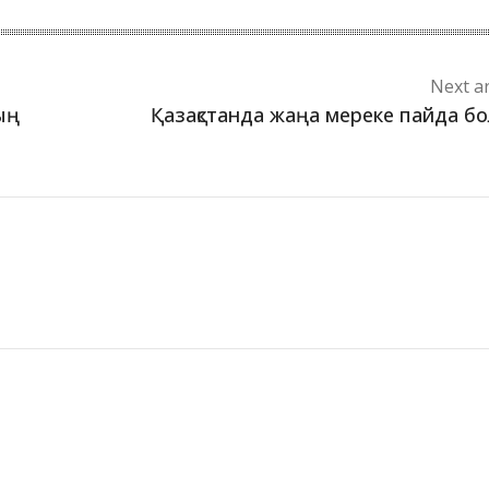
Next ar
ың
Қазақстанда жаңа мереке пайда бо