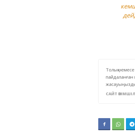
кемш
дей
Толық немесе
пайдаланған 
жасауыңызды
САЙТ ӘКІМШІЛ