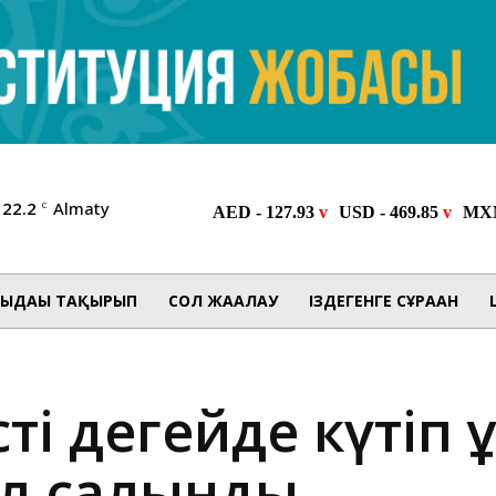
22.2
Almaty
C
ЫДАҒЫ ТАҚЫРЫП
СОЛ ЖАҒАЛАУ
ІЗДЕГЕНГЕ СҰРАҒАН
і деңгейде күтіп 
ұл салынды