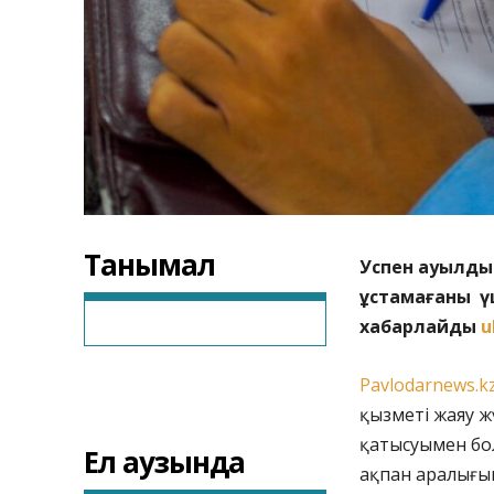
Танымал
Успен ауылдық
ұстамағаны ү
хабарлайды
u
Рavlodarnews.k
қызметі жаяу ж
қатысуымен бол
Ел аузында
ақпан аралығын