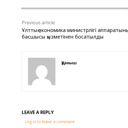
Previous article
Ұлттық экономика министрлігі аппаратын
басшысы қызметінен босатылды
Қуаныш
LEAVE A REPLY
Log in to leave a comment