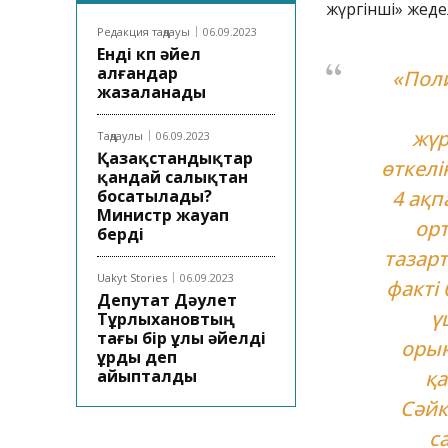
жүргінші» жеде
Редакция таңдауы
06.09.2023
Енді көп әйел
алғандар
«Поли
жазаланады
жүр
Таңдаулы
06.09.2023
Қазақстандықтар
өткел
қандай салықтан
босатылады?
4 ақп
Министр жауап
орт
берді
тазар
Uakyt Stories
06.09.2023
факті
Депутат Дәулет
ү
Тұрлыхановтың
тағы бір ұлы әйелді
орын
ұрды деп
айыпталды
қа
Сәйк
с