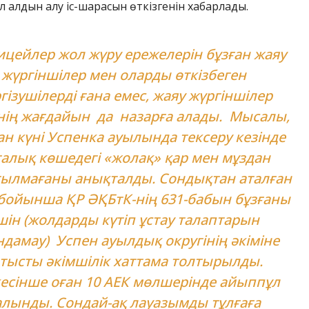
л алдын алу іс-шарасын өткізгенін хабарлады.
цейлер жол жүру ережелерін бұзған жаяу
жүргіншілер мен оларды өткізбеген
гізушілерді ғана емес, жаяу жүргіншілер
інің жағдайын да назарға алады. Мысалы,
ан күні Успенка ауылында тексеру кезінде
алық көшедегі «жолақ» қар мен мұздан
тылмағаны анықталды. Сондықтан аталған
 бойынша ҚР ӘҚБтК-нің 631-бабын бұзғаны
шін (жолдарды күтіп ұстау талаптарын
дамау) Успен ауылдық округінің әкіміне
тысты әкімшілік хаттама толтырылды.
есінше оған 10 АЕК мөлшерінде айыппұл
алынды. Сондай-ақ лауазымды тұлғаға