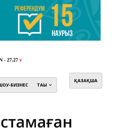
ҚАЗАҚША
ШОУ-БИЗНЕС
ТАҒЫ
ұстамаған