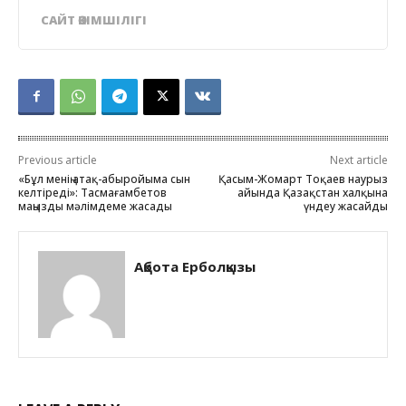
САЙТ ӘКІМШІЛІГІ
Previous article
Next article
«Бұл менің атақ-абыройыма сын
Қасым-Жомарт Тоқаев наурыз
келтіреді»: Тасмағамбетов
айында Қазақстан халқына
маңызды мәлімдеме жасады
үндеу жасайды
Ақбота Ерболқызы