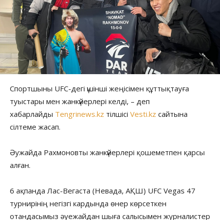
Спортшыны UFC-дегі үшінші жеңісімен құттықтауға
туыстары мен жанкүйерлері келді, – деп
хабарлайды
Tengrinews.kz
тілшісі
Vesti.kz
сайтына
сілтеме жасап.
Әужайда Рахмоновты жанкүйерлері қошеметпен қарсы
алған.
6 ақпанда Лас-Вегаста (Невада, АҚШ) UFC Vegas 47
турнирінің негізгі кардында өнер көрсеткен
отандасымыз әуежайдан шыға салысымен журналистер