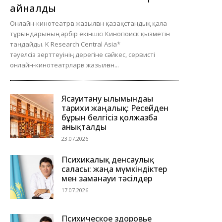
айналды
Онлайн-кинотеатрға жазылған қазақстандық қала
тұрғындарының әрбір екіншісі Кинопоиск қызметін
таңдайды. K Research Central Asia*
тәуелсіз зерттеуінің дерегіне сәйкес, сервисті
онлайн-кинотеатрларға жазылған...
Ясауитану ғылымындағы
тарихи жаңалық: Ресейден
бұрын белгісіз қолжазба
анықталды
23.07.2026
Психикалық денсаулық
саласы: жаңа мүмкіндіктер
мен заманауи тәсілдер
17.07.2026
Психическое здоровье