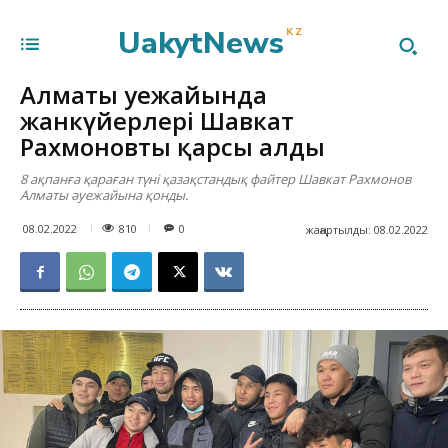
UakytNews
KZ
Алматы әуежайында
жанкүйерлері Шавкат
Рахмоновты қарсы алды
8 ақпанға қараған түні қазақстандық файтер Шавкат Рахмонов
Алматы әуежайына қонды.
810
08.02.2022
0
жаңартылды:
08.02.2022