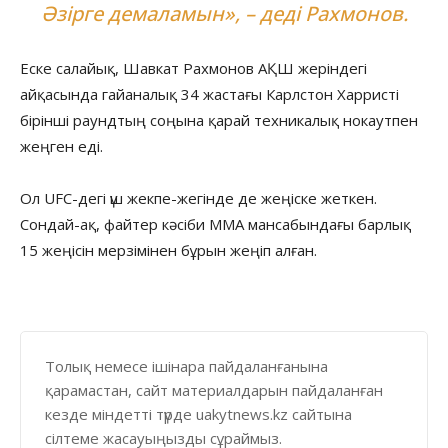
Әзірге демаламын», – деді Рахмонов.
Еске салайық, Шавкат Рахмонов АҚШ жеріндегі
айқасында гайаналық 34 жастағы Карлстон Харристі
бірінші раундтың соңына қарай техникалық нокаутпен
жеңген еді.
Ол UFC-дегі үш жекпе-жегінде де жеңіске жеткен.
Сондай-ақ, файтер кәсіби ММА мансабындағы барлық
15 жеңісін мерзімінен бұрын жеңіп алған.
Толық немесе ішінара пайдаланғанына
қарамастан, сайт материалдарын пайдаланған
кезде міндетті түрде uakytnews.kz сайтына
сілтеме жасауыңызды сұраймыз.