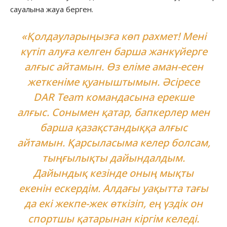
сауалына жауа берген.
«Қолдауларыңызға көп рахмет! Мені
күтіп алуға келген барша жанкүйерге
алғыс айтамын. Өз еліме аман-есен
жеткеніме қуаныштымын. Әсіресе
DAR Team командасына ерекше
алғыс. Сонымен қатар, бапкерлер мен
барша қазақстандыққа алғыс
айтамын. Қарсыласыма келер болсам,
тыңғылықты дайындалдым.
Дайындық кезінде оның мықты
екенін ескердім. Алдағы уақытта тағы
да екі жекпе-жек өткізіп, ең үздік он
спортшы қатарынан кіргім келеді.