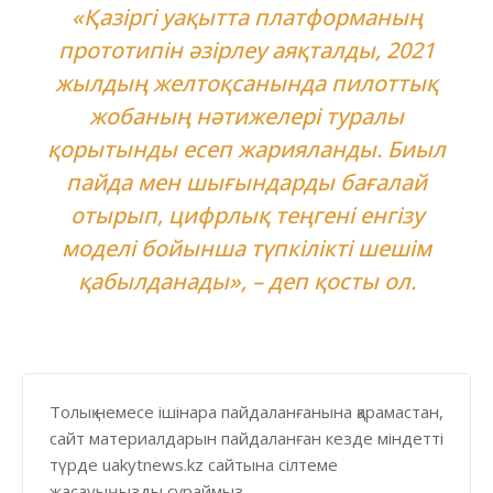
«Қазіргі уақытта платформаның
прототипін әзірлеу аяқталды, 2021
жылдың желтоқсанында пилоттық
жобаның нәтижелері туралы
қорытынды есеп жарияланды. Биыл
пайда мен шығындарды бағалай
отырып, цифрлық теңгені енгізу
моделі бойынша түпкілікті шешім
қабылданады», – деп қосты ол.
Толық немесе ішінара пайдаланғанына қарамастан,
сайт материалдарын пайдаланған кезде міндетті
түрде uakytnews.kz сайтына сілтеме
жасауыңызды сұраймыз.