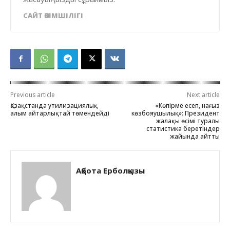
САЙТ ӘКІМШІЛІГІ
Previous article
Next article
Қазақстанда утилизациялық
«Көпірме есеп, нағыз
алым айтарлықтай төмендейді
көзбояушылық»: Президент
жалақы өсімі туралы
статистика беретіндер
жайында айтты
Ақбота Ерболқызы