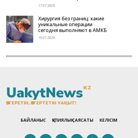
UakytNews
KZ
ӨЗГЕРЕТІН, ӨЗГЕРТЕТІН УАҚЫТ!
БАЙЛАНЫС
ҚҰПИЯЛЫҚ САЯСАТЫ
КЕЛІСІМ