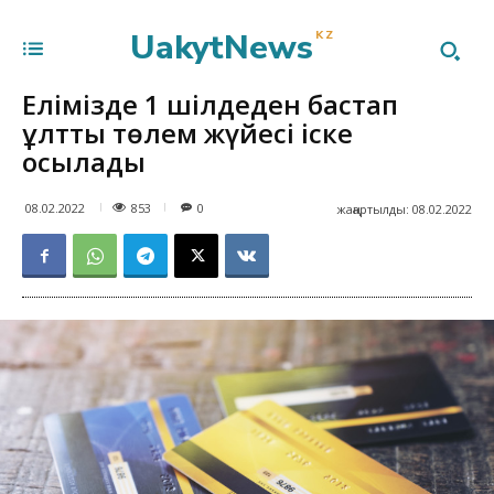
UakytNews
KZ
Елімізде 1 шілдеден бастап
ұлттық төлем жүйесі іске
қосылады
853
08.02.2022
0
жаңартылды:
08.02.2022