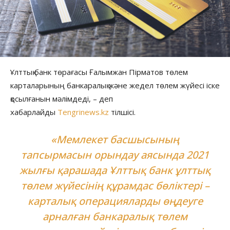
Ұлттық банк төрағасы Ғалымжан Пірматов төлем
карталарының банкаралық және жедел төлем жүйесі іске
қосылғанын мәлімдеді, – деп
хабарлайды
Tengrinews.kz
тілшісі.
«Мемлекет басшысының
тапсырмасын орындау аясында 2021
жылғы қарашада Ұлттық банк ұлттық
төлем жүйесінің құрамдас бөліктері –
карталық операцияларды өңдеуге
арналған банкаралық төлем