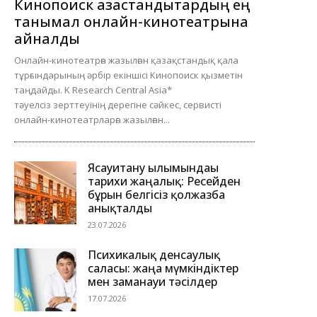
Кинопоиск қазақстандықтардың ең
танымал онлайн-кинотеатрына
айналды
Онлайн-кинотеатрға жазылған қазақстандық қала
тұрғындарының әрбір екіншісі Кинопоиск қызметін
таңдайды. K Research Central Asia*
тәуелсіз зерттеуінің дерегіне сәйкес, сервисті
онлайн-кинотеатрларға жазылған...
Ясауитану ғылымындағы
тарихи жаңалық: Ресейден
бұрын белгісіз қолжазба
анықталды
23.07.2026
Психикалық денсаулық
саласы: жаңа мүмкіндіктер
мен заманауи тәсілдер
17.07.2026