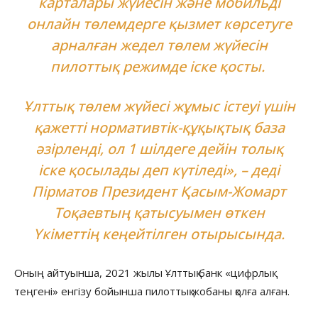
карталары жүйесін және мобильді
онлайн төлемдерге қызмет көрсетуге
арналған жедел төлем жүйесін
пилоттық режимде іске қосты.
Ұлттық төлем жүйесі жұмыс істеуі үшін
қажетті нормативтік-құқықтық база
әзірленді, ол 1 шілдеге дейін толық
іске қосылады деп күтіледі», – деді
Пірматов Президент Қасым-Жомарт
Тоқаевтың қатысуымен өткен
Үкіметтің кеңейтілген отырысында.
Оның айтуынша, 2021 жылы Ұлттық банк «цифрлық
теңгені» енгізу бойынша пилоттық жобаны қолға алған.