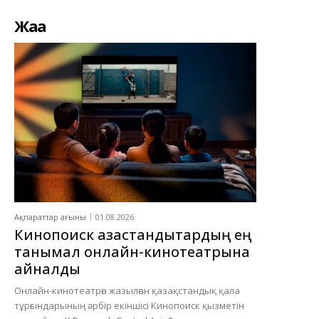
Жаңа
Ақпараттар ағыны
01.08.2026
Кинопоиск қазақстандықтардың ең
танымал онлайн-кинотеатрына
айналды
Онлайн-кинотеатрға жазылған қазақстандық қала
тұрғындарының әрбір екіншісі Кинопоиск қызметін