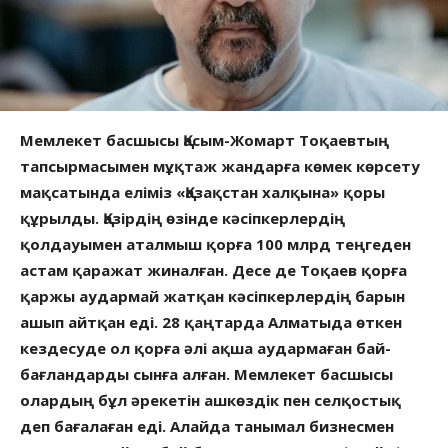
Мемлекет басшысы Қасым-Жомарт Тоқаевтың
тапсырмасымен мұқтаж жандарға көмек көрсету
мақсатында еліміз «Қазақстан халқына» қоры
құрылды. Қазірдің өзінде кәсіпкерлердің
қолдауымен аталмыш қорға 100 млрд теңгеден
астам қаражат жиналған. Десе де Тоқаев қорға
қаржы аудармай жатқан кәсіпкерлердің барын
ашып айтқан еді. 28 қаңтарда Алматыда өткен
кездесуде ол қорға әлі ақша аудармаған бай-
бағландарды сынға алған. Мемлекет басшысы
олардың бұл әрекетін ашкөздік пен селқостық
деп бағалаған еді. Алайда танымал бизнесмен