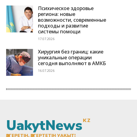
UakytNews
KZ
ӨЗГЕРЕТІН, ӨЗГЕРТЕТІН УАҚЫТ!