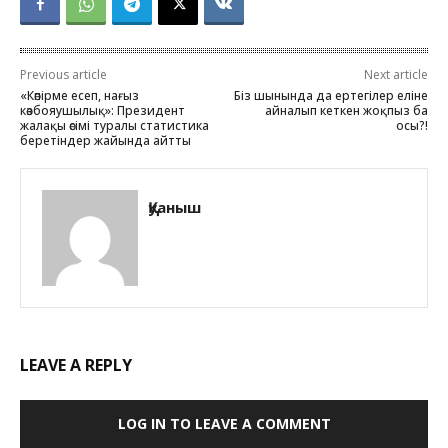
Previous article
Next article
«Көпірме есеп, нағыз
Біз шынында да ертегілер еліне
көзбояушылық»: Президент
айналып кеткен жоқпыз ба
жалақы өсімі туралы статистика
осы?!
беретіндер жайында айтты
Қуаныш
LEAVE A REPLY
LOG IN TO LEAVE A COMMENT