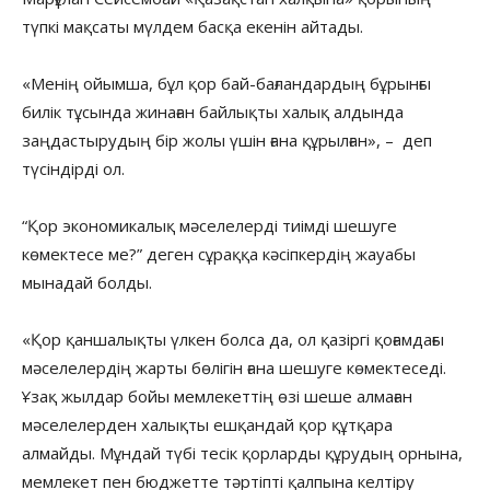
түпкі мақсаты мүлдем басқа екенін айтады.
«Менің ойымша, бұл қор бай-бағландардың бұрынғы
билік тұсында жинаған байлықты халық алдында
заңдастырудың бір жолы үшін ғана құрылған», – деп
түсіндірді ол.
“Қор экономикалық мәселелерді тиімді шешуге
көмектесе ме?” деген сұраққа кәсіпкердің жауабы
мынадай болды.
«Қор қаншалықты үлкен болса да, ол қазіргі қоғамдағы
мәселелердің жарты бөлігін ғана шешуге көмектеседі.
Ұзақ жылдар бойы мемлекеттің өзі шеше алмаған
мәселелерден халықты ешқандай қор құтқара
алмайды. Мұндай түбі тесік қорларды құрудың орнына,
мемлекет пен бюджетте тәртіпті қалпына келтіру