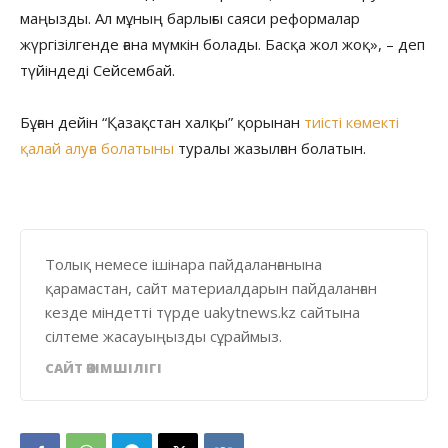
маңызды. Ал мұның барлығы саяси реформалар
жүргізілгенде ғана мүмкін болады. Басқа жол жоқ», – деп
түйіндеді Сейсембай.
Бұған дейін “Қазақстан халқы” қорынан
тиісті көмекті
қалай алуға болатыны
туралы жазылған болатын.
Толық немесе ішінара пайдаланғанына
қарамастан, сайт материалдарын пайдаланған
кезде міндетті түрде uakytnews.kz сайтына
сілтеме жасауыңызды сұраймыз.
САЙТ ӘКІМШІЛІГІ