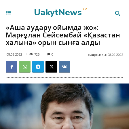
UakytNews
KZ
«Ақша аудару ойымда жоқ»:
Марғұлан Сейсембай «Қазақстан
халқына» қорын сынға алды
725
08.02.2022
0
жаңартылды:
08.02.2022