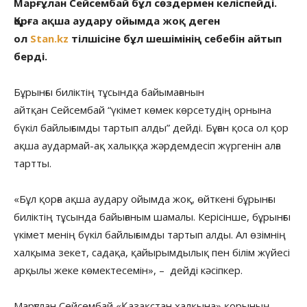
Марғұлан Сейсембай бұл сөздермен келіспейді.
Қорға ақша аудару ойымда жоқ деген
ол
Stan.kz
тілшісіне бұл шешімінің себебін айтып
берді.
Бұрынғы биліктің тұсында байымағанын
айтқан Сейсембай “үкімет көмек көрсетудің орнына
бүкіл байлығымды тартып алды” дейді. Бұған қоса ол қор
ақша аудармай-ақ халыққа жәрдемдесіп жүргенін алға
тартты.
«Бұл қорға ақша аудару ойымда жоқ, өйткені бұрынғы
биліктің тұсында байығаным шамалы. Керісінше, бұрынғы
үкімет менің бүкіл байлығымды тартып алды. Ал өзімнің
халқыма зекет, садақа, қайырымдылық пен білім жүйесі
арқылы жеке көмектесемін», – дейді кәсіпкер.
Марғұлан Сейсембай «Қазақстан халқына» қорының