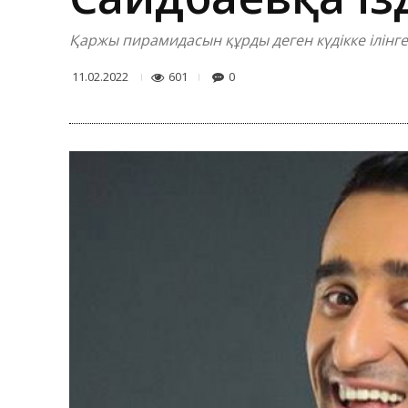
Қаржы пирамидасын құрды деген күдікке ілінг
601
0
11.02.2022