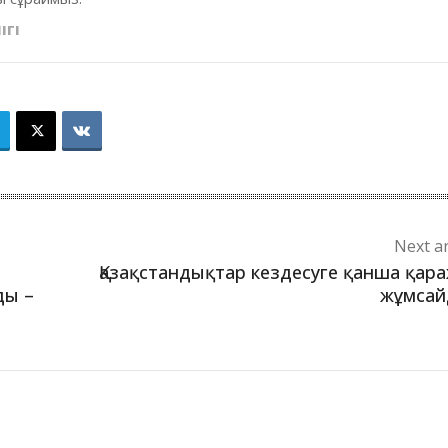
ІГІ
Next ar
Қазақстандықтар кездесуге қанша қар
ды –
жұмсай