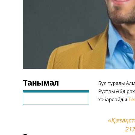
Танымал
Бұл туралы Ал
Рустам Әбдірах
хабарлайды
Te
«Қазақст
21