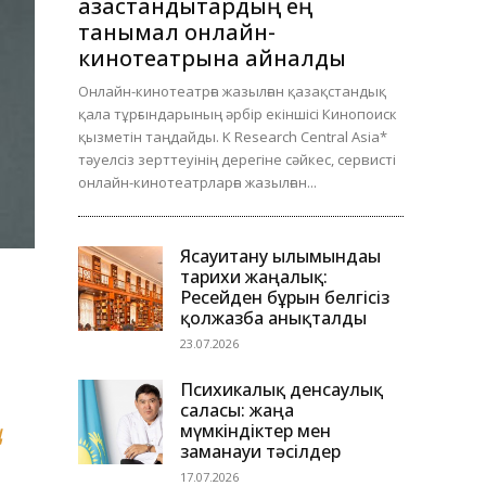
қазақстандықтардың ең
танымал онлайн-
кинотеатрына айналды
Онлайн-кинотеатрға жазылған қазақстандық
қала тұрғындарының әрбір екіншісі Кинопоиск
қызметін таңдайды. K Research Central Asia*
тәуелсіз зерттеуінің дерегіне сәйкес, сервисті
онлайн-кинотеатрларға жазылған...
Ясауитану ғылымындағы
тарихи жаңалық:
Ресейден бұрын белгісіз
қолжазба анықталды
23.07.2026
Психикалық денсаулық
саласы: жаңа
ң
мүмкіндіктер мен
заманауи тәсілдер
17.07.2026