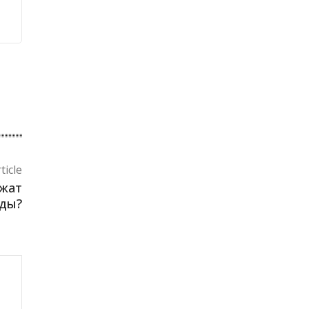
ticle
ажат
ды?