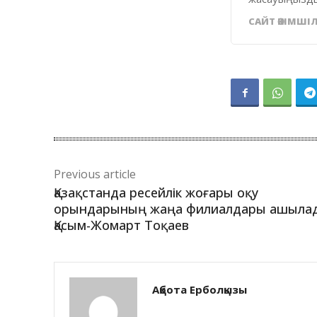
САЙТ ӘКІМШІЛ
Previous article
Қазақстанда ресейлік жоғары оқу
орындарының жаңа филиалдары ашыла
Қасым-Жомарт Тоқаев
Ақбота Ерболқызы