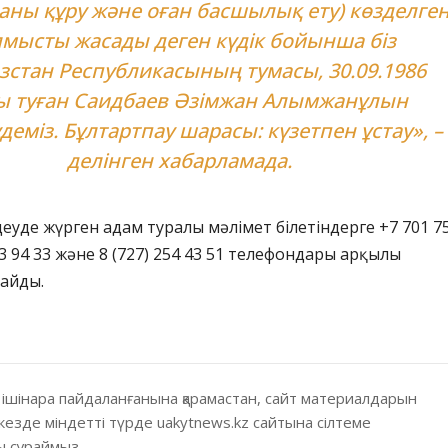
ны құру және оған басшылық ету) көзделге
мысты жасады деген күдік бойынша біз
стан Республикасының тумасы, 30.09.1986
 туған Саидбаев Әзімжан Алымжанұлын
удеміз. Бұлтартпау шарасы: күзетпен ұстау», –
делінген хабарламада.
еуде жүрген адам туралы мәлімет білетіндерге +7 701 7
83 94 33 және 8 (727) 254 43 51 телефондары арқылы
райды.
 ішінара пайдаланғанына қарамастан, сайт материалдарын
кезде міндетті түрде uakytnews.kz сайтына сілтеме
 сұраймыз.