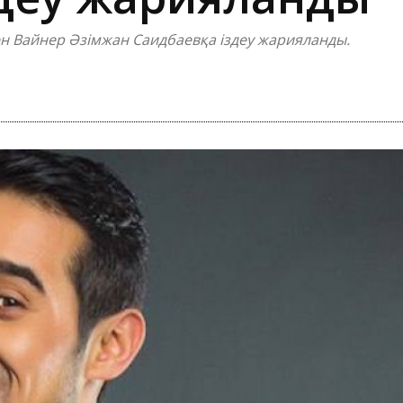
ен Вайнер Әзімжан Саидбаевқа іздеу жарияланды.