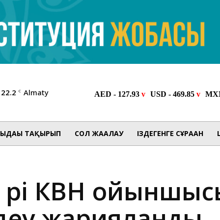
22.2
Almaty
C
ЫДАҒЫ ТАҚЫРЫП
СОЛ ЖАҒАЛАУ
ІЗДЕГЕНГЕ СҰРАҒАН
р әрі КВН ойыншы
здеу жарияланды