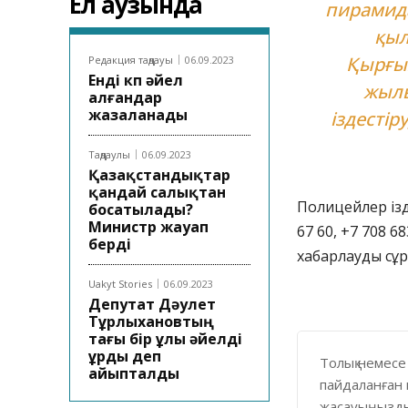
Ел аузында
пирамида
қыл
Қырғыз
Редакция таңдауы
06.09.2023
Енді көп әйел
жылы
алғандар
жазаланады
іздестір
Таңдаулы
06.09.2023
Қазақстандықтар
қандай салықтан
Полицейлер ізд
босатылады?
Министр жауап
67 60, +7 708 6
берді
хабарлауды сұ
Uakyt Stories
06.09.2023
Депутат Дәулет
Тұрлыхановтың
тағы бір ұлы әйелді
ұрды деп
Толық немесе
айыпталды
пайдаланған 
жасауыңызды