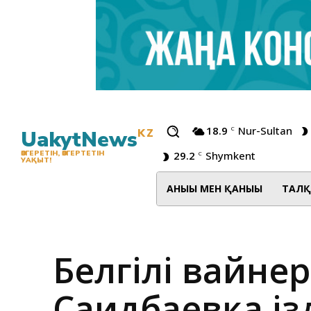
18.9
Nur-Sultan
C
UakytNews
KZ
29.2
Shymkent
ӨЗГЕРЕТІН, ӨЗГЕРТЕТІН
C
УАҚЫТ!
АНЫҒЫ МЕН ҚАНЫҒЫ
ТАЛҚ
Белгілі вайне
Саидбаевқа і