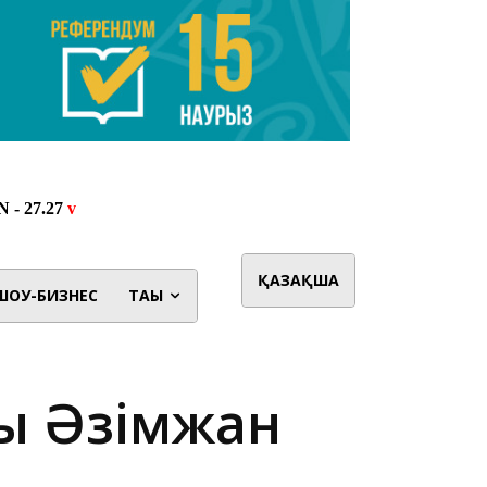
ҚАЗАҚША
ШОУ-БИЗНЕС
ТАҒЫ
сы Әзімжан