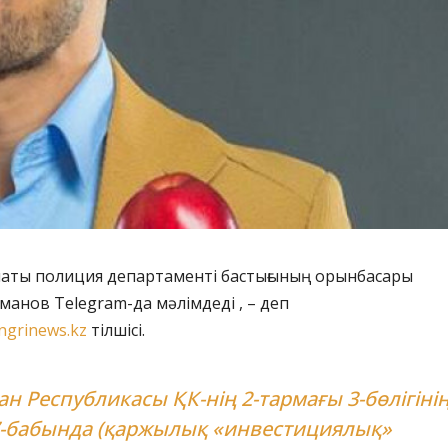
маты полиция департаменті бастығының орынбасары
манов Telegram-да мәлімдеді , – деп
ngrinews.kz
тілшісі.
ан Республикасы ҚК-нің 2-тармағы 3-бөлігіні
7-бабында (қаржылық «инвестициялық»