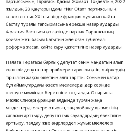
партиясының Төрағасы Қасым-Жомарт Тоқаевтың 2022
жылдың 28 қаңтарындағы «Nur Otan» партиясының
кезектен тыс XXI съезінде фракция жұмысын қайта
бастау туралы тапсырмасына ерекше назар аударды.
Фракция басшысы өз сөзінде партия Төрағасының
қойған жеті басым бағытын және оған түбегейлі
реформа жасап, қайта құру қажеттігіне назар аударды.
Палата Төрағасы барлық депутат сенім мандатын алып,
көпшілік депутаттар праймериз арқылы өтіп, өңірлердің
тіршілігін жақсы білетінін алға тартты. Сонымен қатар
бұл аймақтардағы өзекті мәселелерді дер кезінде
шешуге мүмкіндік беретініне тоқталды. Отырыста
Мәжіліс Спикері фракция алдында тұрған жаңа
міндеттерді ескере отырып, заң жобалау қызметінің
сапасын арттыру, депутаттық сауалдардың өзектілігін
арттыру, талдау және өңірлердегі жұмыс мәселелері
бойынша партияның Орталық аппаратымен өзара іс-