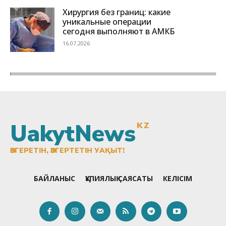
UakytNews
KZ
ӨЗГЕРЕТІН, ӨЗГЕРТЕТІН УАҚЫТ!
БАЙЛАНЫС
ҚҰПИЯЛЫҚ САЯСАТЫ
КЕЛІСІМ