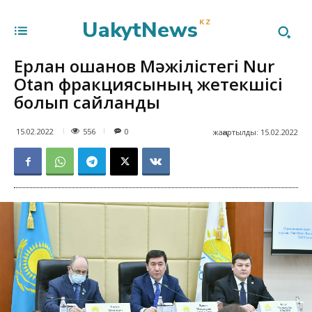
UakytNews
KZ
Ерлан Қошанов Мәжілістегі Nur
Otan фракциясының жетекшісі
болып сайланды
556
15.02.2022
0
жаңартылды:
15.02.2022