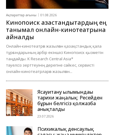
Ақпараттар ағыны
01.08.2026
Кинопоиск қазақстандықтардың ең
танымал онлайн-кинотеатрына
айналды
Онлайн-кинотеатрға жазылған қазақстандық қала
тұрғындарының әрбір екіншісі Кинопоиск қызметін
таңдайды. K Research Central Asia*
тәуелсіз зерттеуінің дерегіне сәйкес, сервисті
онлайн-кинотеатрларға жазылған...
Ясауитану ғылымындағы
тарихи жаңалық: Ресейден
бұрын белгісіз қолжазба
анықталды
23.07.2026
Психикалық денсаулық
саласы: жаңа мүмкіндіктер