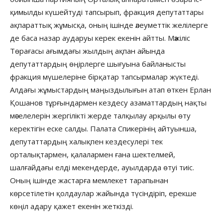
қимылды күшейтуді тапсырып, фракция депутаттары
ақпараттық жұмысқа, оның ішінде әлеуметтік желілерге
де баса назар аударуы керек екенін айтты. Мәжіліс
Төрағасы ағымдағы жылдың ақпан айында
депутаттардың өңірлерге шығуына байланысты
фракция мүшелеріне бірқатар тапсырмалар жүктеді.
Алдағы жұмыстардың маңыздылығын атап өткен Ерлан
Қошанов тұрғындармен кездесу азаматтардың нақты
мәселелерін жергілікті жерде талқылау арқылы өту
керектігін еске салды. Палата Спикерінің айтуынша,
депутаттардың халықпен кездесулері тек
орталықтармен, қалалармен ғана шектелмей,
шалғайдағы елді мекендерде, ауылдарда өтуі тиіс.
Оның ішінде жастарға мемлекет тарапынан
көрсетілетін қолдаулар жайында түсіндіріп, ерекше
көңіл адару қажет екенін жеткізді.