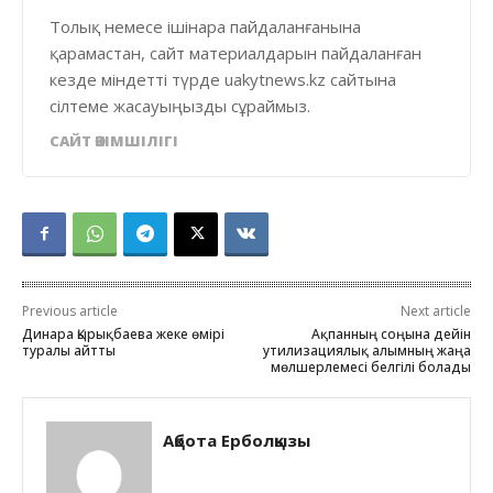
Толық немесе ішінара пайдаланғанына
қарамастан, сайт материалдарын пайдаланған
кезде міндетті түрде uakytnews.kz сайтына
сілтеме жасауыңызды сұраймыз.
САЙТ ӘКІМШІЛІГІ
Previous article
Next article
Динара Қырықбаева жеке өмірі
Ақпанның соңына дейін
туралы айтты
утилизациялық алымның жаңа
мөлшерлемесі белгілі болады
Ақбота Ерболқызы