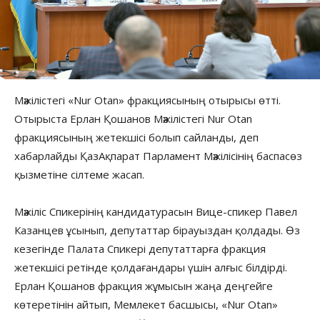
Мәжілістегі «Nur Otan» фракциясының отырысы өтті.
Отырыста Ерлан Қошанов Мәжілістегі Nur Otan
фракциясының жетекшісі болып сайланды, деп
хабарлайды ҚазАқпарат Парламент Мәжілісінің баспасөз
қызметіне сілтеме жасап.
Мәжіліс Спикерінің кандидатурасын Вице-спикер Павел
Казанцев ұсынып, депутаттар бірауыздан қолдады. Өз
кезегінде Палата Спикері депутаттарға фракция
жетекшісі ретінде қолдағандары үшін алғыс білдірді.
Ерлан Қошанов фракция жұмысын жаңа деңгейге
көтеретінін айтып, Мемлекет басшысы, «Nur Otan»