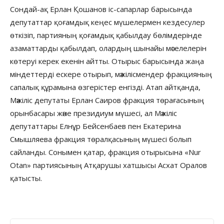
Сондай-ақ Ерлан Қошанов іс-сапарлар барысында
депутаттар қоғамдық кеңес мүшелермен кездесулер
өткiзiп, партияның қоғамдық қабылдау бөлiмдерiнде
азаматтарды қабылдап, олардың шынайы мәселелерін
көтеруі керек екенін айтты. Отырыс барысында жаңа
міндеттерді ескере отырып, мәжілісмендер фракцияның
сапалық құрамына өзгерістер енгізді. Атап айтқанда,
Мәжіліс депутаты Ерлан Саиров фракция төрағасының
орынбасары және президиум мүшесі, ал Мәжіліс
депутаттары Елнұр Бейсенбаев пен Екатерина
Смышляева фракция төралқасының мүшесі болып
сайланды. Сонымен қатар, фракция отырысына «Nur
Otan» партиясының Атқарушы хатшысы Асхат Оралов
қатысты.