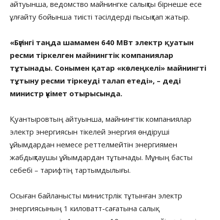
айтуынша, ведомство майнингке салықты бірнеше есе
ұлғайту бойынша тиісті тәсілдерді пысықтап жатыр.
«Бүгінгі таңда шамамен 640 МВт электр қуатын
ресми тіркелген майнингтік компаниялар
тұтынады. Сонымен қатар «көлеңкелі» майнингті
тұтыну ресми тіркеуді талап етеді», – деді
министр үкімет отырысында.
Қуантыровтың айтуынша, майнингтік компаниялар
электр энергиясын тікелей энергия өндіруші
ұйымдардан немесе реттелмейтін энергиямен
жабдықтаушы ұйымдардан тұтынады. Мұның басты
себебі – тарифтің тартымдылығы.
Осыған байланысты министрлік тұтынған электр
энергиясының 1 киловатт-сағатына салық