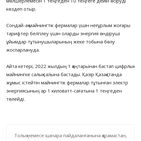
мөлшерлемесін 1 теңгеден 10 теңгеге дейін өсіруді
көздеп отыр.
Сондай-ақ майнингтік фермалар үшін неғұрлым жоғары
тарифтер белгілеу үшін оларды энергия өндіруші
ұйымдар тұтынушыларының жеке тобына бөлу
жоспарлануда.
Айта кетері, 2022 жылдың 1 қаңтарынан бастап цифрлық
майнингке салық салына бастады. Қазір Қазақстанда
жұмыс істейтін майнингтік фермалар тұтынған электр
энергиясының әр 1 киловатт-сағатына 1 теңгеден
төлейді.
Толық немесе ішінара пайдаланғанына қарамастан,