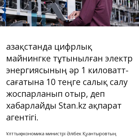
Қазақстанда цифрлық
майнингке тұтынылған электр
энергиясының әр 1 киловатт-
сағатына 10 теңге салық салу
жоспарланып отыр, деп
хабарлайды
Stan.kz
ақпарат
агентігі.
Ұлттық экономика министрі Әлібек Қуантыровтың