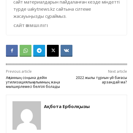
сайт материалдарын пайдаланған кезде міндетті
түрде uakytnews.kz сайтына сілтеме
жасауыңызды сұраймыз.
САЙТ ӘКІМШІЛІГІ
Previous article
Next article
Ақпанның соңына дейін
2022 жылы тұрғын үй бағасы
утилизациялық алымның жаңа
арзандай ма?
мөлшерлемесі белгілі болады
Ақбота Ерболқызы