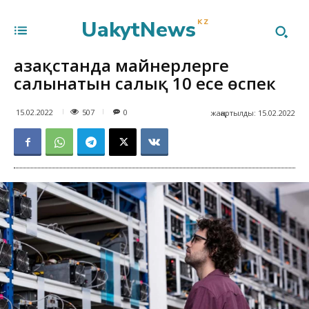
UakytNews
KZ
Қазақстанда майнерлерге
салынатын салық 10 есе өспек
507
15.02.2022
0
жаңартылды:
15.02.2022