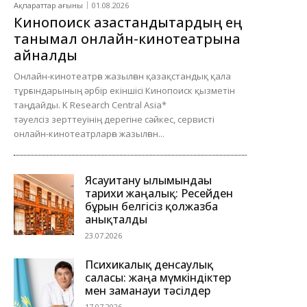
Ақпараттар ағыны
01.08.2026
Кинопоиск қазақстандықтардың ең
танымал онлайн-кинотеатрына
айналды
Онлайн-кинотеатрға жазылған қазақстандық қала
тұрғындарының әрбір екіншісі Кинопоиск қызметін
таңдайды. K Research Central Asia*
тәуелсіз зерттеуінің дерегіне сәйкес, сервисті
онлайн-кинотеатрларға жазылған...
Ясауитану ғылымындағы
тарихи жаңалық: Ресейден
бұрын белгісіз қолжазба
анықталды
23.07.2026
Психикалық денсаулық
саласы: жаңа мүмкіндіктер
мен заманауи тәсілдер
17.07.2026